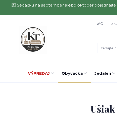
1️⃣ Sedačku na september alebo október objednajte 
💰On-line k
VÝPREDAJ
Obývačka
Jedáleň
Ušiak