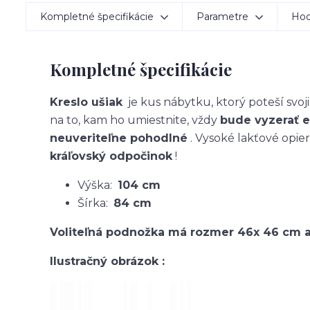
Kompletné špecifikácie
Parametre
Hod
Kompletné špecifikácie
Kreslo ušiak
je kus nábytku, ktorý poteší svoj
na to, kam ho umiestnite, vždy
bude vyzerať 
neuveriteľne pohodlné
. Vysoké lakťové opie
kráľovský odpočinok
!
Výška:
104 cm
Šírka:
84 cm
Voliteľná podnožka má rozmer 46x 46 cm 
Ilustračný obrázok :