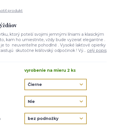
tiť produkt
týždňov
ytku, ktorý poteší svojimi jemnými líniami a klasickým
to, kam ho umiestnite, vždy bude vyzerať elegantne .
- je to neuveriteľne pohodlné . Vysoké lakťové opierky
zaisťujú skutočne kráľovský odpočinok ! Vý...
celý popis
vyrobenie na mieru 2 ks
m