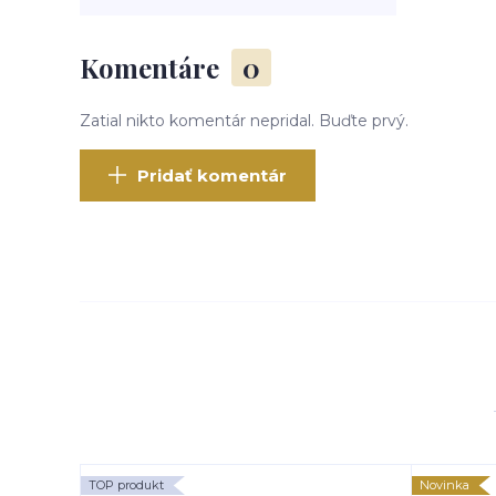
Komentáre
0
Zatial nikto komentár nepridal. Buďte prvý.
Pridať komentár
TOP produkt
Novinka