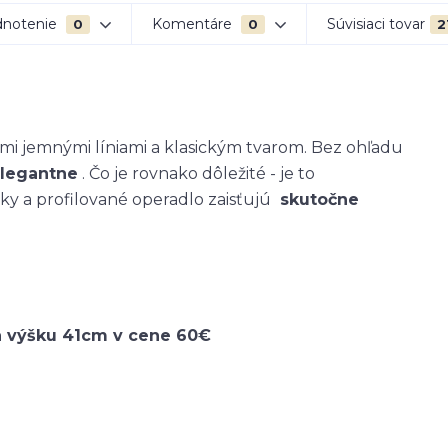
notenie
Komentáre
Súvisiaci tovar
0
0
2
imi jemnými líniami a klasickým tvarom. Bez ohľadu
elegantne
. Čo je rovnako dôležité - je to
rky a profilované operadlo zaisťujú
skutočne
a výšku 41cm v cene 60€