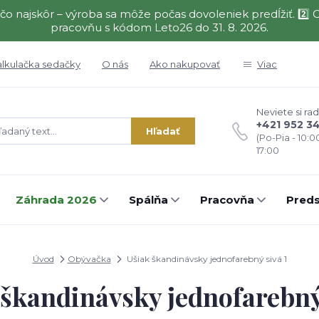
čo najskôr – výroba sa môže počas dovoleniek predĺžiť. 2
pracovňu s kódom Leto26 do 31. 8. 2026.
alkulačka sedačky
O nás
Ako nakupovať
Viac
Neviete si rad
+421 952 3
Hľadať
(Po-Pia - 10:0
17:00
Záhrada 2026
Spálňa
Pracovňa
Preds
Úvod
Obývačka
Ušiak škandinávsky jednofarebný sivá 1
 škandinávsky jednofarebný 