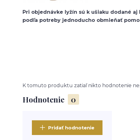
Pri objednávke lyžín sú k ušiaku dodané aj 
podľa potreby jednoducho obmieňať pomo
K tomuto produktu zatiaľ nikto hodnotenie nep
Hodnotenie
0
Pridať hodnotenie