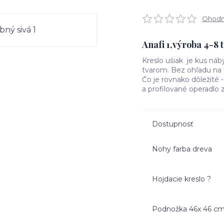
Ohodno
Anafi 1,výroba 4-8 
Kreslo ušiak je kus náb
tvarom. Bez ohľadu na 
Čo je rovnako dôležité 
a profilované operadlo 
Dostupnosť
Nohy farba dreva
Hojdacie kreslo ?
Podnožka 46x 46 c