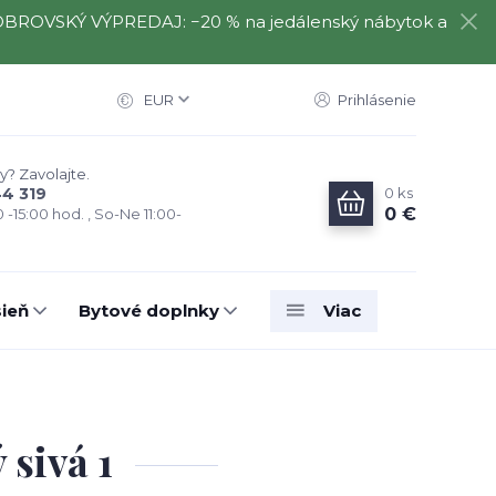
️⃣ OBROVSKÝ VÝPREDAJ: −20 % na jedálenský nábytok a
EUR
Prihlásenie
y? Zavolajte.
0
ks
44 319
0 €
0 -15:00 hod. , So-Ne 11:00-
ieň
Bytové doplnky
Viac
sivá 1