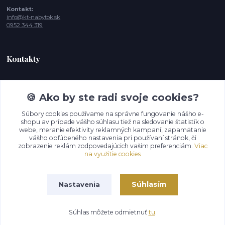
Kontakt:
info@kt-nabytok.sk
0952 344 319
Kontakty
Tímea, Zákaznícka podpora
+421 952 344 319
🍪 Ako by ste radi svoje cookies?
(Po-Pia - 10:00 -15:00 hod. , So-Ne 11:00- 17:00
Súbory cookies používame na správne fungovanie nášho e-
shopu av prípade vášho súhlasu tiež na sledovanie štatistík o
info@kt-nabytok.sk
webe, meranie efektivity reklamných kampaní, zapamätanie
vášho obľúbeného nastavenia pri používaní stránok, či
zobrazenie reklám zodpovedajúcich vašim preferenciám.
Viac
na využitie cookies
Súhlasím
Nastavenia
© 2026 KT Dostupný nábytok s.r.o.
Súhlas môžete odmietnuť
tu
.
Vytvorené na
Eshop-rychlo.sk