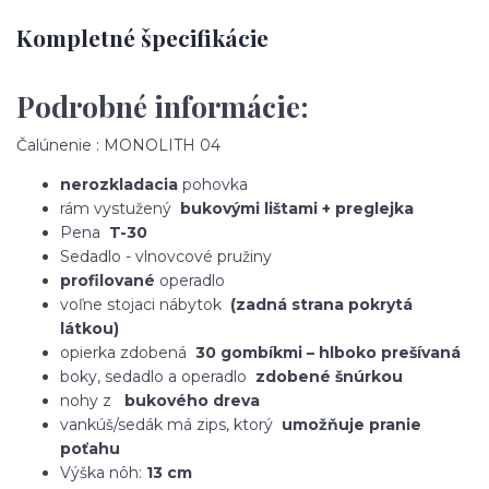
Kompletné špecifikácie
Podrobné informácie:
Čalúnenie : MONOLITH 04
nerozkladacia
pohovka
rám vystužený
bukovými lištami + preglejka
Pena
T-30
Sedadlo - vlnovcové pružiny
profilované
operadlo
voľne stojaci nábytok
(zadná strana pokrytá
látkou)
opierka zdobená
30 gombíkmi – hlboko prešívaná
boky, sedadlo a operadlo
zdobené šnúrkou
nohy z
bukového dreva
vankúš/sedák má zips, ktorý
umožňuje pranie
poťahu
Výška nôh:
13 cm