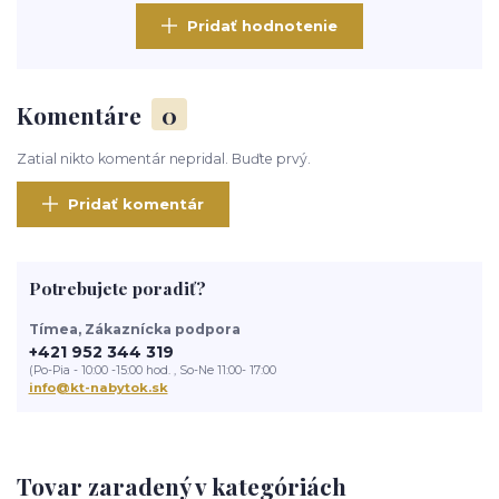
Pridať hodnotenie
Komentáre
0
Zatial nikto komentár nepridal. Buďte prvý.
Pridať komentár
Potrebujete poradiť?
Tímea, Zákaznícka podpora
+421 952 344 319
(Po-Pia - 10:00 -15:00 hod. , So-Ne 11:00- 17:00
info@kt-nabytok.sk
Tovar zaradený v kategóriách