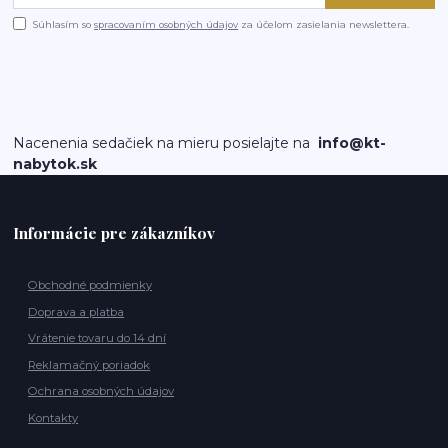
Súhlasím so
spracovaním osobných údajov
za účelom zasielania newslettera.
Nacenenia sedačiek na mieru posielajte na
info@kt-
nabytok.sk
Informácie pre zákazníkov
Obchodné podmienky
Doprava a platba
Vrátenie tovaru do 14 dní
Reklamačný poriadok
Ochrana osobných údajov
Kontakty