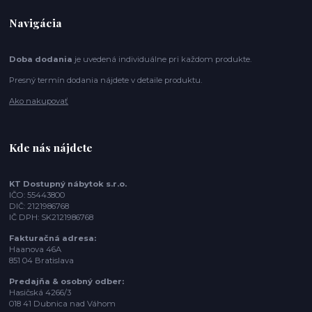
Navigácia
Doba dodania
je uvedená individuálne pri každom produkte.
Presný termín dodania nájdete v detaile produktu.
Ako nakupovať
Kde nás nájdete
KT Dostupný nábytok s.r.o.
IČO: 55443800
DIČ: 2121986768
IČ DPH: SK2121986768
Fakturačná adresa:
Haanova 46A
851 04 Bratislava
Predajňa & osobný odber:
Hasičská 4266/3
018 41 Dubnica nad Váhom