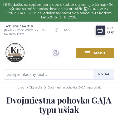
1️⃣ Sedačku na september alebo október objednajte čo najskôr –
výroba sa môže počas dovoleniek predĺžiť. 2️⃣ OBROVSKÝ
VÝPREDAJ: −20 % na jedálenský nábytok a pracovňu s kódom
Leto26 do 31. 8. 2026.
+421 952 344 319
0
ks
EUR
(Po-Pia - 10:00 -15:00 hod. , So-
0 €
Ne 11:00- 17:00
Menu
Hľadať
Úvod
Obývačka
Dvojmiestna pohovka GAJA typu ušiak
Dvojmiestna pohovka GAJA
typu ušiak