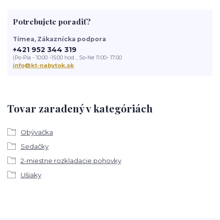
Potrebujete poradiť?
Tímea, Zákaznícka podpora
+421 952 344 319
(Po-Pia - 10:00 -15:00 hod. , So-Ne 11:00- 17:00
info@kt-nabytok.sk
Tovar zaradený v kategóriách
Obývačka
Sedačky
2-miestne rozkladacie pohovky
Ušiaky