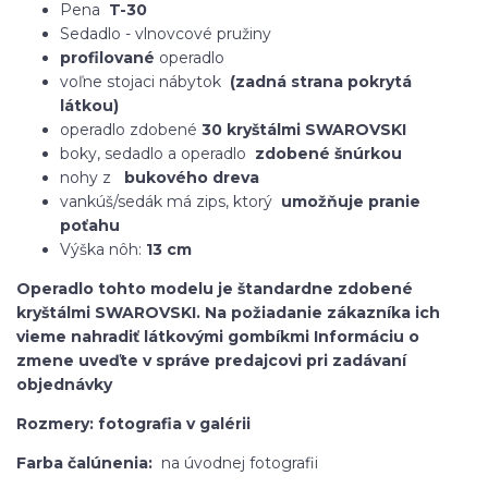
Pena
T-30
Sedadlo - vlnovcové pružiny
profilované
operadlo
voľne stojaci nábytok
(zadná strana pokrytá
látkou)
operadlo zdobené
30 kryštálmi SWAROVSKI
boky, sedadlo a operadlo
zdobené šnúrkou
nohy z
bukového dreva
vankúš/sedák má zips, ktorý
umožňuje pranie
poťahu
Výška nôh:
13 cm
Operadlo tohto modelu je štandardne zdobené
kryštálmi SWAROVSKI. Na požiadanie zákazníka ich
vieme nahradiť látkovými gombíkmi Informáciu o
zmene uveďte v správe predajcovi pri zadávaní
objednávky
Rozmery: fotografia v galérii
Farba čalúnenia:
na úvodnej fotografii