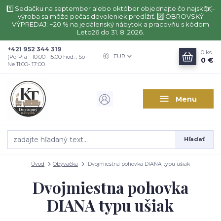
1️⃣ Sedačku na september alebo október objednajte čo najskôr –
výroba sa môže počas dovoleniek predĺžiť. 2️⃣ OBROVSKÝ
VÝPREDAJ: −20 % na jedálenský nábytok a pracovňu s kódom
Leto26 do 31. 8. 2026.
+421 952 344 319
0
ks
EUR
(Po-Pia - 10:00 -15:00 hod. , So-
0 €
Ne 11:00- 17:00
Menu
Hľadať
Úvod
Obývačka
Dvojmiestna pohovka DIANA typu ušiak
Dvojmiestna pohovka
DIANA typu ušiak