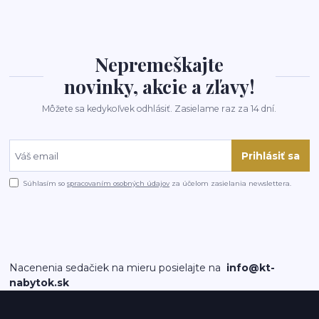
Nepremeškajte
novinky, akcie a zľavy!
Môžete sa kedykoľvek odhlásiť. Zasielame raz za 14 dní.
Prihlásiť sa
Súhlasím so
spracovaním osobných údajov
za účelom zasielania newslettera.
Nacenenia sedačiek na mieru posielajte na
info@kt-
nabytok.sk