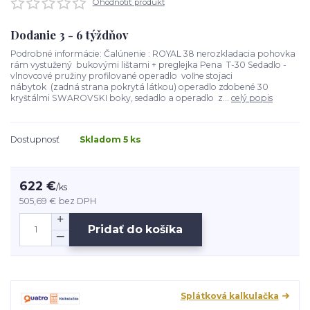
Ohodnotiť produkt
Dodanie 3 - 6 týždňov
Podrobné informácie: Čalúnenie : ROYAL 38 nerozkladacia pohovka
rám vystužený bukovými lištami + preglejka Pena T-30 Sedadlo -
vlnovcové pružiny profilované operadlo voľne stojaci
nábytok (zadná strana pokrytá látkou) operadlo zdobené 30
kryštálmi SWAROVSKI boky, sedadlo a operadlo z...
celý popis
Dostupnosť
Skladom 5 ks
622 €
/
ks
505,69 €
bez DPH
Pridať do košíka
Splátková kalkulačka