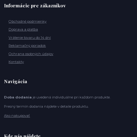
Informácie pre zákazníkov
Obchodné podmienky
Doprava a platba
Vrátenie tovaru do 14 dní
Reklamačný poriadok
Ochrana osobných údajov
Kontakty
Navigácia
Doba dodania
je uvedená individuálne pri každom produkte.
Presný termín dodania nájdete v detaile produktu.
Ako nakupovať
Kde nás nájdete