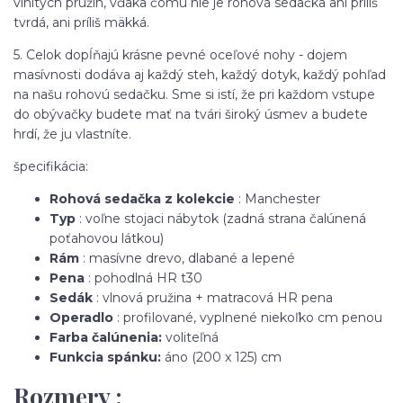
vlnitých pružín, vďaka čomu nie je rohová sedačka ani príliš
tvrdá, ani príliš mäkká.
5. Celok dopĺňajú krásne pevné oceľové nohy - dojem
masívnosti dodáva aj každý steh, každý dotyk, každý pohľad
na našu rohovú sedačku. Sme si istí, že pri každom vstupe
do obývačky budete mať na tvári široký úsmev a budete
hrdí, že ju vlastníte.
špecifikácia:
Rohová sedačka z kolekcie
: Manchester
Typ
: voľne stojaci nábytok (zadná strana čalúnená
poťahovou látkou)
Rám
: masívne drevo, dlabané a lepené
Pena
: pohodlná HR t30
Sedák
: vlnová pružina + matracová HR pena
Operadlo
: profilované, vyplnené niekoľko cm penou
Farba čalúnenia:
voliteľná
Funkcia spánku:
áno (200 x 125) cm
Rozmery :