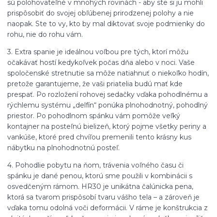
sú polohovateľné v mnohých rovinách - aby ste si ju mohli
prispôsobiť do svojej obľúbenej prirodzenej polohy a nie
naopak. Ste to vy, kto by mal diktovať svoje podmienky do
rohu, nie do rohu vám.
3. Extra spanie je ideálnou voľbou pre tých, ktorí môžu
očakávať hostí kedykoľvek počas dňa alebo v noci. Vaše
spoločenské stretnutie sa môže natiahnuť o niekoľko hodín,
pretože garantujeme, že vaši priatelia budú mať kde
prespať. Po rozložení rohovej sedačky vďaka pohodlnému a
rýchlemu systému „delfín“ ponúka plnohodnotný, pohodlný
priestor. Po pohodlnom spánku vám pomôže veľký
kontajner na posteľnú bielizeň, ktorý pojme všetky periny a
vankúše, ktoré pred chvíľou premenili tento krásny kus
nábytku na plnohodnotnú posteľ.
4. Pohodlie pobytu na ňom, trávenia voľného času či
spánku je dané penou, ktorú sme použili v kombinácii s
osvedčeným rámom. HR30 je unikátna čalúnicka pena,
ktorá sa tvarom prispôsobí tvaru vášho tela – a zároveň je
vďaka tomu odolná voči deformácii. V ráme je konštrukcia z