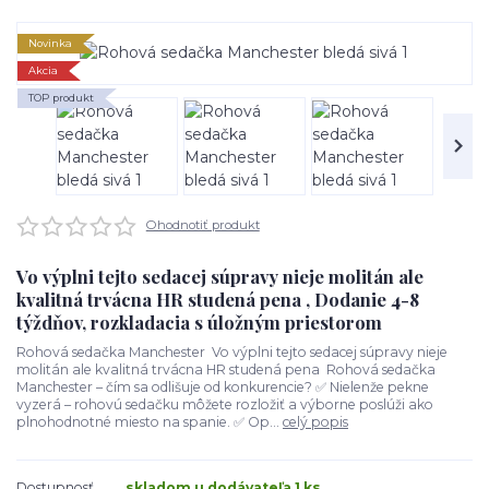
Novinka
Akcia
TOP produkt
Ohodnotiť produkt
Vo výplni tejto sedacej súpravy nieje molitán ale
kvalitná trvácna HR studená pena , Dodanie 4-8
týždňov, rozkladacia s úložným priestorom
Rohová sedačka Manchester Vo výplni tejto sedacej súpravy nieje
molitán ale kvalitná trvácna HR studená pena Rohová sedačka
Manchester – čím sa odlišuje od konkurencie? ✅ Nielenže pekne
vyzerá – rohovú sedačku môžete rozložiť a výborne poslúži ako
plnohodnotné miesto na spanie. ✅ Op...
celý popis
Dostupnosť
skladom u dodávateľa 1 ks