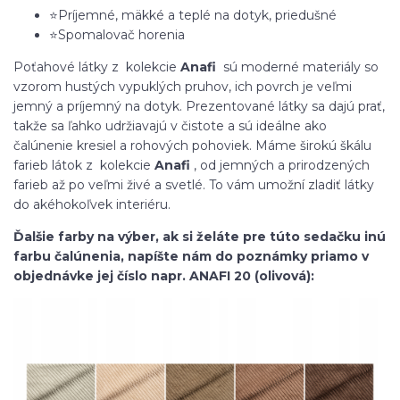
⭐Príjemné, mäkké a teplé na dotyk, priedušné
⭐Spomalovač horenia
Poťahové látky z kolekcie
Anafi
sú moderné materiály so
vzorom hustých vypuklých pruhov, ich povrch je veľmi
jemný a príjemný na dotyk. Prezentované látky sa dajú prať,
takže sa ľahko udržiavajú v čistote a sú ideálne ako
čalúnenie kresiel a rohových pohoviek. Máme širokú škálu
farieb látok z kolekcie
Anafi
, od jemných a prirodzených
farieb až po veľmi živé a svetlé. To vám umožní zladiť látky
do akéhokoľvek interiéru.
Ďalšie farby na výber, ak si želáte pre túto sedačku inú
farbu čalúnenia, napíšte nám do poznámky priamo v
objednávke jej číslo napr. ANAFI 20 (olivová):