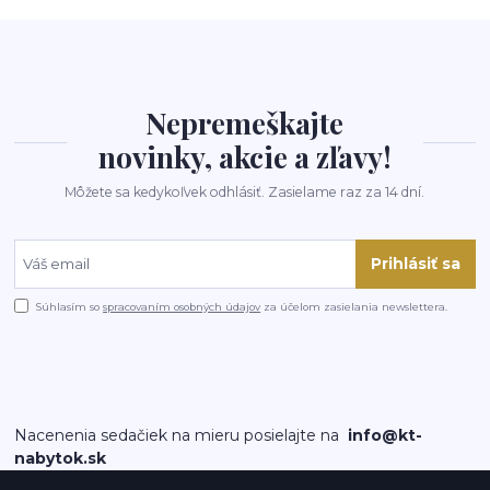
Nepremeškajte
novinky, akcie a zľavy!
Môžete sa kedykoľvek odhlásiť. Zasielame raz za 14 dní.
Prihlásiť sa
Súhlasím so
spracovaním osobných údajov
za účelom zasielania newslettera.
Nacenenia sedačiek na mieru posielajte na
info@kt-
nabytok.sk