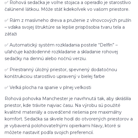
✅ Rohová sedačka je voľne stojaca a operadlo je starostlivo
čalúnené látkou. Môže stáť kdekoľvek vo vašom priestore.
✅ Rám z masívneho dreva a pruženie z vlnovcových pružín
– vďaka svojej štruktúre sa lepšie prispôsobia tvaru tela a
záťaži
✅ Automatický systém rozkladania postele “Delfín” –
uľahčuje každodenné rozkladanie a skladanie rohovej
sedačky na dennú alebo nočnú verziu.
✅ Priestranný úložný priestor, spevnený dodatočnou
konštrukciou starostlivo upravený v bielej farbe
✅ Veľká plocha na spanie v plnej veľkosti
Rohová pohovka Manchester je navrhnutá tak, aby skrášlila
priestor, kde trávite najviac času. Na výrobu sú použité
kvalitné materiály a osvedčené riešenia pre maximálny
komfort. Sedačka sa skvele hodí do otvorených priestorov a
je vybavená polohovateľnými opierkami hlavy, ktoré si
môžete nastaviť podľa svojich preferencií.