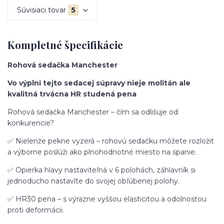
Súvisiaci tovar
5
Kompletné špecifikácie
Rohová sedačka Manchester
Vo výplni tejto sedacej súpravy nieje molitán ale
kvalitná trvácna HR studená pena
Rohová sedačka Manchester – čím sa odlišuje od
konkurencie?
✅ Nielenže pekne vyzerá – rohovú sedačku môžete rozložiť
a výborne poslúži ako plnohodnotné miesto na spanie.
✅ Opierka hlavy nastaviteľná v 6 polohách, záhlavník si
jednoducho nastavíte do svojej obľúbenej polohy.
✅ HR30 pena – s výrazne vyššou elasticitou a odolnosťou
proti deformácii.