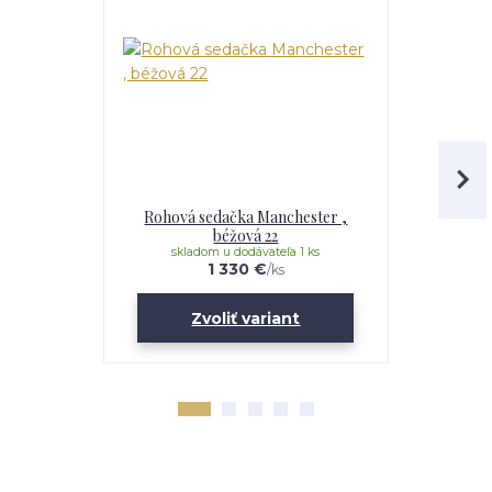
Rohová sedačka Manchester ,
Rohová se
béžová 22
kole
skladom u dodávateľa 1 ks
sklad
1 330 €
/
ks
Zvoliť variant
Z