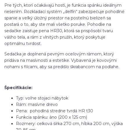
Pre tých, ktorí očakávajú hostí, je funkcia spánku ideálnym
riešením. Rozkladací systém „delfín“ zabezpečuje pohodlné
spanie a veľký úložný priestor na posteľnú bielizeň sa
postará o to, aby ste mali všetko poruke. Pohodlie na
sedačke zaisťuje pena HR30, ktorá sa prispôsobí tvaru
vášho tela, a rám z vlnitých pružín, ktorý poskytuje
optimálnu tvrdosť.
Sedačka je doplnená pevným oceľovým rámom, ktorý
pridáva na masívnosti a estetike. Vybavená je kovovými
nohami s filcami, aby sa predišlo škrabancom na podlahe.
Špecifikácie:
Typ: voľne stojaci nábytok
Rám: masívne drevo
Pena: pohodlná stredne tvrdá HR t30
Funkcia spánku: áno (200 x 125 cm)
Rozmery: celková šírka 270 cm, hĺbka 200 cm, výška