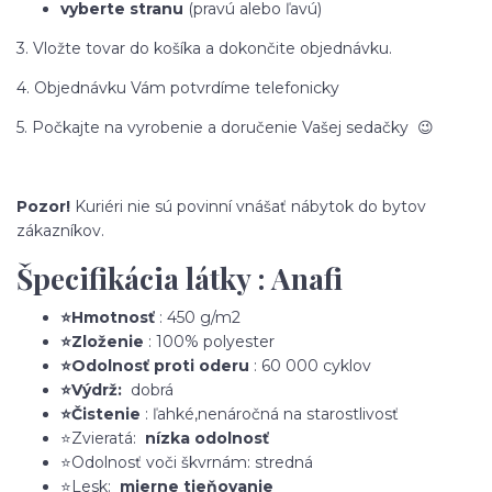
vyberte stranu
(pravú alebo ľavú)
3. Vložte tovar do košíka a dokončite objednávku.
4. Objednávku Vám potvrdíme telefonicky
5. Počkajte na vyrobenie a doručenie Vašej sedačky 😉
Pozor!
Kuriéri nie sú povinní vnášať nábytok do bytov
zákazníkov.
Špecifikácia látky : Anafi
⭐Hmotnosť
: 450 g/m2
⭐Zloženie
: 100% polyester
⭐Odolnosť proti oderu
: 60 000 cyklov
⭐Výdrž:
dobrá
⭐Čistenie
: ľahké,nenáročná na starostlivosť
⭐Zvieratá:
nízka odolnosť
⭐Odolnosť voči škvrnám: stredná
⭐Lesk:
mierne tieňovanie