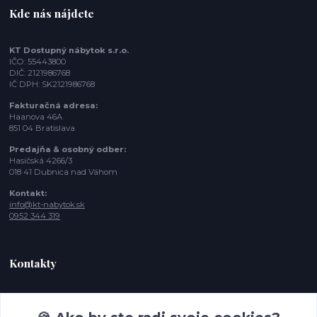
Kde nás nájdete
KT Dostupný nábytok s.r.o.
IČO: 55443800
DIČ: 2121986768
IČ DPH: SK2121986768
Fakturačná adresa:
Haanova 46A
851 04 Bratislava
Predajňa & osobný odber:
Hasičská 4266/3
018 41 Dubnica nad Váhom
Kontakt:
info@kt-nabytok.sk
0952 344 319
Kontakty
Tímea, Zákaznícka podpora
+421 952 344 319