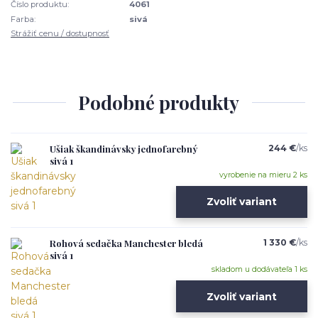
Číslo produktu:
4061
Farba:
sivá
Strážiť cenu / dostupnosť
Podobné produkty
Ušiak škandinávsky jednofarebný
244 €
/
ks
sivá 1
vyrobenie na mieru 2 ks
Zvoliť variant
Rohová sedačka Manchester bledá
1 330 €
/
ks
sivá 1
skladom u dodávateľa 1 ks
Zvoliť variant