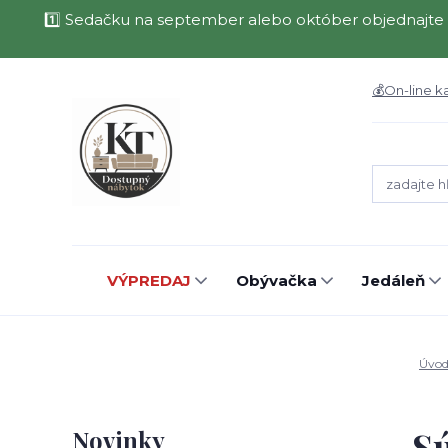
1️⃣ Sedačku na september alebo október objednajte 
💰On-line k
VÝPREDAJ
Obývačka
Jedáleň
Úvo
Sú
Novinky