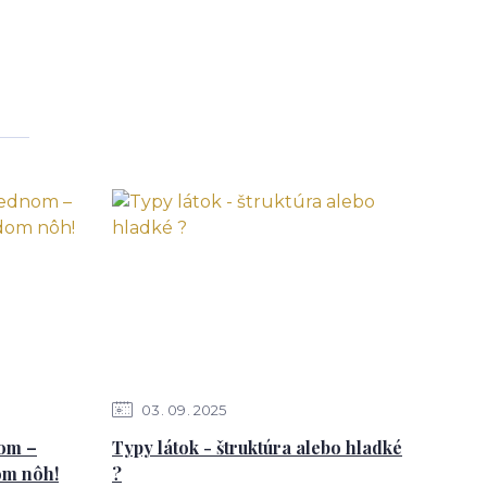
03
09
2025
nom –
Typy látok - štruktúra alebo hladké
om nôh!
?