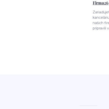
Firma26
Zariaďujet
kancelári
našich f
pripravili