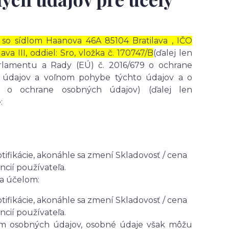
 so sídlom Haanova 46A 85104 Bratilava , IČO
 III, oddiel: Sro, vložka č. 170747/B
(ďalej len
rlamentu a Rady (EÚ) č. 2016/679 o ochrane
ch údajov a voľnom pohybe týchto údajov a o
e o ochrane osobných údajov) (ďalej len
:
otifikácie, akonáhle sa zmení Skladovosť / cena
cií používateľa.
za účelom:
otifikácie, akonáhle sa zmení Skladovosť / cena
cií používateľa.
om osobných údajov, osobné údaje však môžu