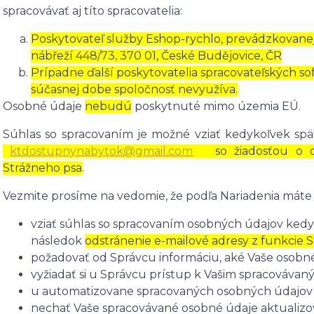
spracovávať aj títo spracovatelia:
Poskytovateľ služby Eshop-rychlo, prevádzkovanej
nábřeží 448/73, 370 01, České Budějovice, ČR
Prípadne ďalší poskytovatelia spracovateľských soft
súčasnej dobe spoločnosť nevyužíva.
Osobné údaje
nebudú
poskytnuté mimo územia EÚ.
Súhlas so spracovaním je možné vziať kedykoľvek spä
ktdostupnynabytok@gmail.com
so žiadosťou o odh
Strážneho psa
.
Vezmite prosíme na vedomie, že podľa Nariadenia máte 
vziať súhlas so spracovaním osobných údajov kedyk
následok
odstránenie e-mailové adresy z funkcie S
požadovať od Správcu informáciu, aké Vaše osobn
vyžiadať si u Správcu prístup k Vašim spracováva
u automatizovane spracovaných osobných údajov n
nechať Vaše spracovávané osobné údaje aktualizo