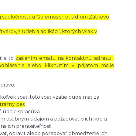
 spoločnosťou Golemos s.r.o., sídlom Zátkovo
vérov, služieb a aplikácií, ktorých však v
ť a to
zaslaním emailu na kontaktnú adresu
lásenie alebo kliknutím v prijatom maile
právo:
oľvek späť, toto späť vzatie bude mať za
trážny pes
é údaje spracúva
ným osobným údajom a požadovať o ich kópiu
a ich prenositeľnosť
vať, opraviť alebo požadovať obmedzenie ich