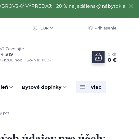
️⃣ OBROVSKÝ VÝPREDAJ: −20 % na jedálenský nábytok a
EUR
Prihlásenie
y? Zavolajte.
0
ks
44 319
0 €
0 -15:00 hod. , So-Ne 11:00-
ieň
Bytové doplnky
Viac
y pes
ých údajov pre účely