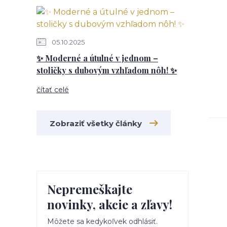
05.10.2025
✨ Moderné a útulné v jednom –
stoličky s dubovým vzhľadom nôh! ✨
čítať celé
Zobraziť všetky články
Nepremeškajte
novinky, akcie a zľavy!
Môžete sa kedykoľvek odhlásiť.