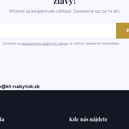
zľavy!
Môžete sa kedykoľvek odhlásiť. Zasielame raz za 14 dní.
P
Súhlasím so
spracovaním osobných údajov
za účelom zasielania newslettera.
o@kt-nabytok.sk
ia
Kde nás nájdete