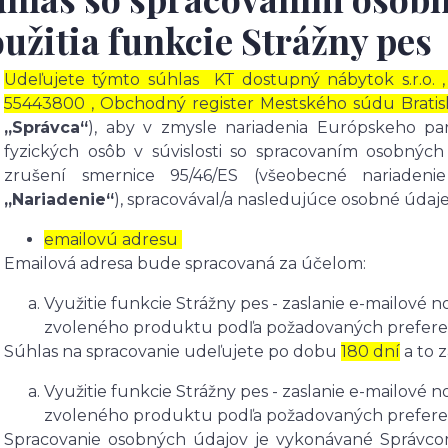
užitia funkcie Strážny pes
Udeľujete týmto súhlas
KT dostupný nábytok s.r.o. ,
55443800 , Obchodný register Mestského súdu Bratislava
„Správca“
), aby v zmysle nariadenia Európskeho pa
fyzických osôb v súvislosti so spracovaním osobný
zrušení smernice 95/46/ES (všeobecné nariadeni
„Nariadenie“
), spracovával/a nasledujúce osobné údaje
emailovú adresu
Emailová adresa bude spracovaná za účelom:
Využitie funkcie Strážny pes - zaslanie e-mailové n
zvoleného produktu podľa požadovaných preferen
Súhlas na spracovanie udeľujete po dobu
180 dní
a to 
Využitie funkcie Strážny pes - zaslanie e-mailové n
zvoleného produktu podľa požadovaných preferen
Spracovanie osobných údajov je vykonávané Správc