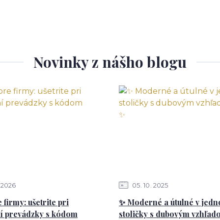
Novinky z nášho blogu
2026
05
10
2025
 firmy: ušetrite pri
✨ Moderné a útulné v jed
í prevádzky s kódom
stoličky s dubovým vzhľad