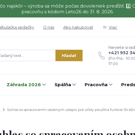
čo najskôr – výroba sa môže počas dovoleniek predĺžiť. 2
pracovňu s kódom Leto26 do 31. 8. 2026.
alkulačka sedačky
O nás
Ako nakupovať
Viac
Neviete si rad
+421 952 3
Hľadať
(Po-Pia - 10:0
17:00
Záhrada 2026
Spálňa
Pracovňa
Preds
d
Súhlas so spracovaním osobných údajov pre účely použitia funkcie Strážn
hlas so spracovaním osobn