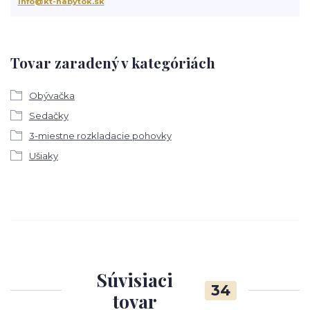
info@kt-nabytok.sk
Tovar zaradený v kategóriách
Obývačka
Sedačky
3-miestne rozkladacie pohovky
Ušiaky
Súvisiaci
34
tovar