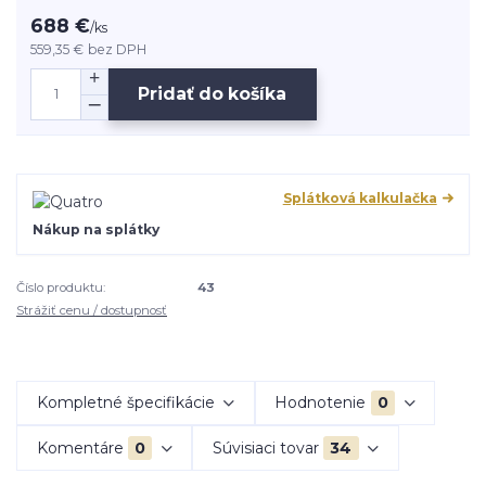
688 €
/
ks
559,35 €
bez DPH
Pridať do košíka
Splátková kalkulačka
Nákup na splátky
Číslo produktu:
43
Strážiť cenu / dostupnosť
Kompletné špecifikácie
Hodnotenie
0
Komentáre
0
Súvisiaci tovar
34