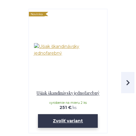
Novinka
TOP produkt
Akcia
Ušiak škandinávsky jednofarebný
Ušiak
vyrobenie na mieru 2 ks
vyro
251 €
/
ks
Zvoliť variant
Z