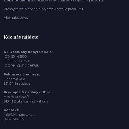
Doba dodania
je uvedená individuálne pri každom produkte.
Presný termín dodania nájdete v detaile produktu.
Ako nakupovať
Kde nás nájdete
KT Dostupný nábytok s.r.o.
IČO: 55443800
DIČ: 2121986768
IČ DPH: SK2121986768
Fakturačná adresa:
Haanova 46A
851 04 Bratislava
Predajňa & osobný odber:
Hasičská 4266/3
018 41 Dubnica nad Váhom
Kontakt:
info@kt-nabytok.sk
0952 344 319