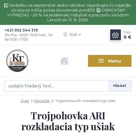
1️⃣ Sedačku na september alebo október objednajte čo najskôr –
výroba sa môže počas dovoleniek predĺžiť. 2️⃣ OBROVSKÝ
VÝPREDAJ: −20 % na jedálenský nábytok a pracovňu s kódom
Leto26 do 31. 8. 2026.
+421 952 344 319
0
ks
EUR
(Po-Pia - 10:00 -15:00 hod. , So-
0 €
Ne 11:00- 17:00
Menu
Hľadať
Úvod
Obývačka
Trojpohovka ARI rozkladacia typ ušiak
Trojpohovka ARI
rozkladacia typ ušiak