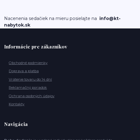
Nacenenia sedačiek na mieru posielajte na
info@kt-
nabytok.sk
Informácie pre zákazníkov
Obchodné podmienky
Doprava a platba
Vrátenie tovaru do 14 dní
Reklamačný poriadok
Ochrana osobných údajov
Kontakty
Navigácia