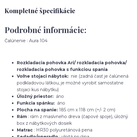
Kompletné špecifikácie
Podrobné informácie:
Čalúnenie : Aura 104
Rozkladacia pohovka Ari/ rozkladacia pohovka/
rozkladacia pohovka s funkciou spania
Voľne stojaci nábytok:
nie (zadná časť je čalúnená
podkladovou látkou, je možné vyrobiť samostatne
stojaci kus nábytku)
Úložný priestor:
áno
Funkcia spánku:
áno
Plocha na spanie:
185 cm x 118 cm (+/- 2 cm)
Rám
: rám z masívneho dreva (čapové spoje), úložný
box z nábytkových dosiek
Matrac
: HR30 polyuretánová pena
Sedadlo/operadlo
: vlnitá pružina