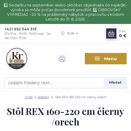
1️⃣ Sedačku na september alebo október objednajte čo najskôr –
výroba sa môže počas dovoleniek predĺžiť. 2️⃣ OBROVSKÝ
VÝPREDAJ: −20 % na jedálenský nábytok a pracovňu s kódom
Leto26 do 31. 8. 2026.
+421 952 344 319
0
ks
EUR
(Po-Pia - 10:00 -15:00 hod. , So-
0 €
Ne 11:00- 17:00
Menu
Hľadať
Úvod
Jedáleň
Stôl REX 160-220 cm čierny /orech
Stôl REX 160-220 cm čierny
/orech