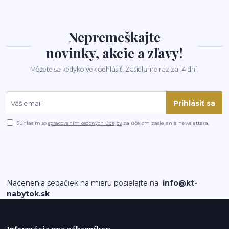
Nepremeškajte
novinky, akcie a zľavy!
Môžete sa kedykoľvek odhlásiť. Zasielame raz za 14 dní.
Prihlásiť sa
Súhlasím so
spracovaním osobných údajov
za účelom zasielania newslettera.
Nacenenia sedačiek na mieru posielajte na
info@kt-
nabytok.sk