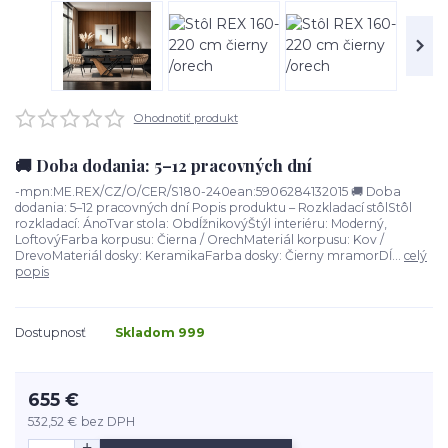
Ohodnotiť produkt
🚚 Doba dodania: 5–12 pracovných dní
-mpn:ME.REX/CZ/O/CER/S180-240ean:5906284132015 🚚 Doba
dodania: 5–12 pracovných dní Popis produktu – Rozkladací stôlStôl
rozkladací: ÁnoTvar stola: ObdĺžnikovýŠtýl interiéru: Moderný,
LoftovýFarba korpusu: Čierna / OrechMateriál korpusu: Kov /
DrevoMateriál dosky: KeramikaFarba dosky: Čierny mramorDĺ...
celý
popis
Dostupnosť
Skladom 999
655 €
532,52 €
bez DPH