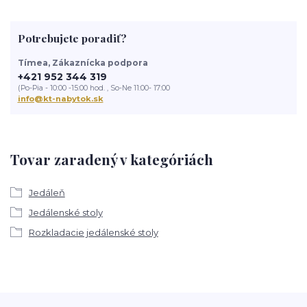
Potrebujete poradiť?
Tímea, Zákaznícka podpora
+421 952 344 319
(Po-Pia - 10:00 -15:00 hod. , So-Ne 11:00- 17:00
info@kt-nabytok.sk
Tovar zaradený v kategóriách
Jedáleň
Jedálenské stoly
Rozkladacie jedálenské stoly