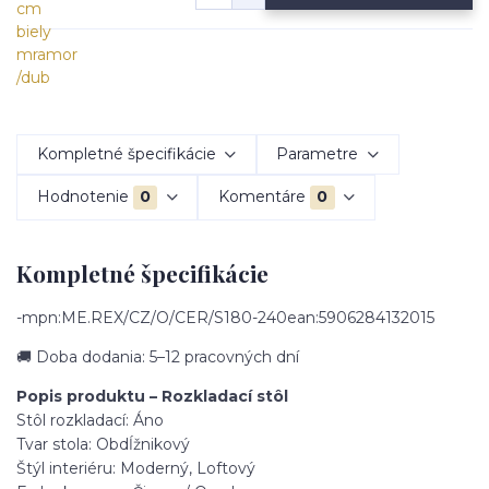
Kompletné špecifikácie
Parametre
Hodnotenie
0
Komentáre
0
Kompletné špecifikácie
-mpn:ME.REX/CZ/O/CER/S180-240ean:5906284132015
🚚 Doba dodania: 5–12 pracovných dní
Popis produktu – Rozkladací stôl
Stôl rozkladací: Áno
Tvar stola: Obdĺžnikový
Štýl interiéru: Moderný, Loftový