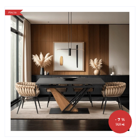
Akcia
- 7 %
707 €