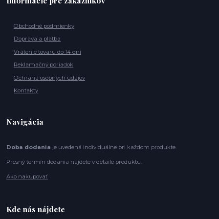
Informácie pre zákazníkov
Obchodné podmienky
Doprava a platba
Vrátenie tovaru do 14 dní
Reklamačný poriadok
Ochrana osobných údajov
Kontakty
Navigácia
Doba dodania
je uvedená individuálne pri každom produkte.
Presný termín dodania nájdete v detaile produktu.
Ako nakupovať
Kde nás nájdete