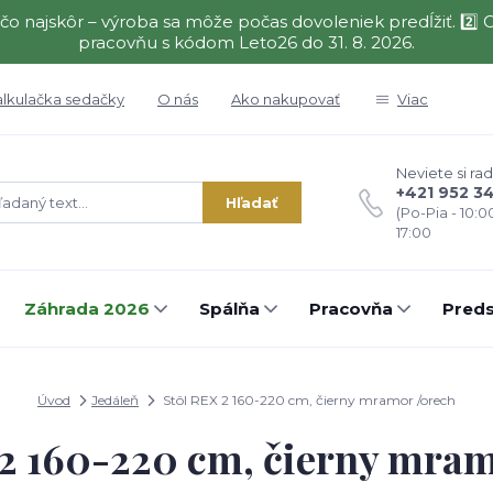
čo najskôr – výroba sa môže počas dovoleniek predĺžiť. 2
pracovňu s kódom Leto26 do 31. 8. 2026.
alkulačka sedačky
O nás
Ako nakupovať
Viac
Neviete si rad
+421 952 3
Hľadať
(Po-Pia - 10:0
17:00
Záhrada 2026
Spálňa
Pracovňa
Preds
Úvod
Jedáleň
Stôl REX 2 160-220 cm, čierny mramor /orech
 2 160-220 cm, čierny mram