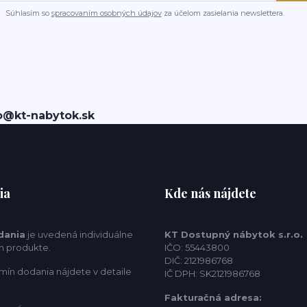
Súhlasím so
spracovaním osobných údajov
za účelom zasielania newslettera.
o@kt-nabytok.sk
ia
Kde nás nájdete
dania
je uvedená individuálne
KT Dostupný nábytok s.r.o.
m produkte.
IČO: 55443800
DIČ: 2121986768
mín dodania nájdete v detaile
IČ DPH: SK2121986768
Fakturačná adresa: