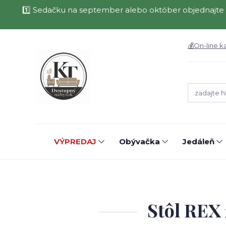
1️⃣ Sedačku na september alebo október objednajte 
💰On-line k
VÝPREDAJ
Obývačka
Jedáleň
Stôl REX