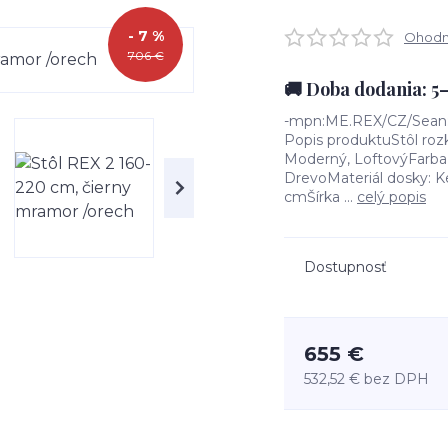
- 7 %
Ohodno
706 €
🚚 Doba dodania: 5
-mpn:ME.REX/CZ/Sean:5
Popis produktuStôl rozkl
Moderný, LoftovýFarba k
DrevoMateriál dosky: K
cmŠírka ...
celý popis
Dostupnosť
655 €
532,52 €
bez DPH