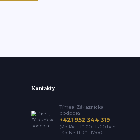
Kontakty
Tímea, Zákaznícka
podpora
+421 952 344 319
(Po-Pia - 10:00 -15:00 hod.
, So-Ne 11:00- 17:00