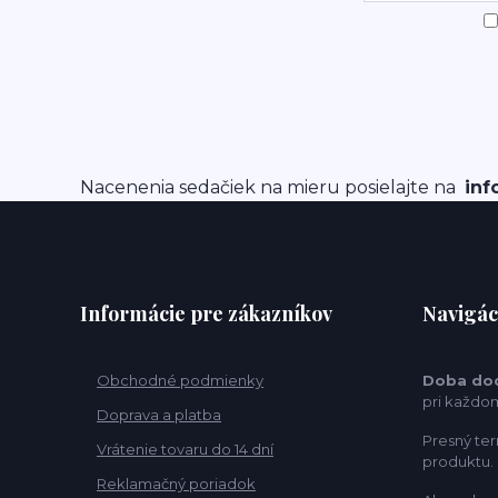
Nacenenia sedačiek na mieru posielajte na
inf
Informácie pre zákazníkov
Navigác
Obchodné podmienky
Doba do
pri každo
Doprava a platba
Presný ter
Vrátenie tovaru do 14 dní
produktu.
Reklamačný poriadok