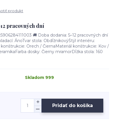
tiť produkt
–12 pracovných dní
906284111003 🚚 Doba dodania: 5–12 pracovných dní
adací: ÁnoTvar stola: ObdĺžnikovýŠtýl interiéru:
onštrukcie: Orech / ČiernaMateriál konštrukcie: Kov /
eramikaFarba dosky: Čierny mramorDĺžka stola: 160
Skladom 999
Pridať do košíka