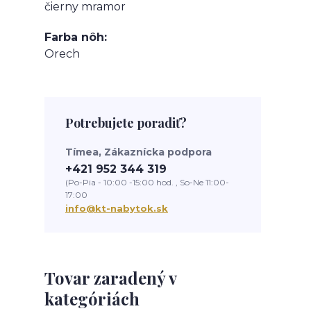
čierny mramor
Farba nôh
Orech
Potrebujete poradiť?
Tímea, Zákaznícka podpora
+421 952 344 319
(Po-Pia - 10:00 -15:00 hod. , So-Ne 11:00-
17:00
info@kt-nabytok.sk
Tovar zaradený v
kategóriách