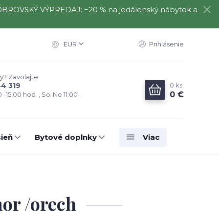
️⃣ OBROVSKÝ VÝPREDAJ: −20 % na jedálenský nábytok a
EUR
Prihlásenie
y? Zavolajte.
0
ks
44 319
0 €
0 -15:00 hod. , So-Ne 11:00-
ieň
Bytové doplnky
Viac
or /orech