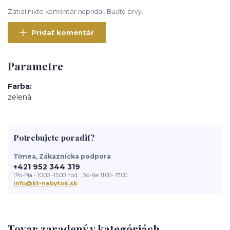
Zatial nikto komentár nepridal. Buďte prvý.
Pridať komentár
Parametre
Farba
zelená
Potrebujete poradiť?
Tímea, Zákaznícka podpora
+421 952 344 319
(Po-Pia - 10:00 -15:00 hod. , So-Ne 11:00- 17:00
info@kt-nabytok.sk
Tovar zaradený v kategóriách