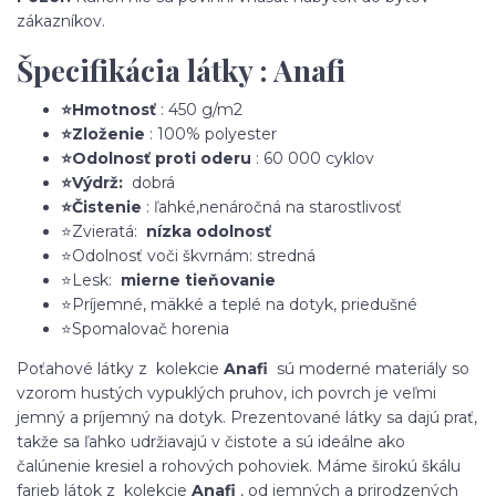
zákazníkov.
Špecifikácia látky : Anafi
⭐Hmotnosť
: 450 g/m2
⭐Zloženie
: 100% polyester
⭐Odolnosť proti oderu
: 60 000 cyklov
⭐Výdrž:
dobrá
⭐Čistenie
: ľahké,nenáročná na starostlivosť
⭐Zvieratá:
nízka odolnosť
⭐Odolnosť voči škvrnám: stredná
⭐Lesk:
mierne tieňovanie
⭐Príjemné, mäkké a teplé na dotyk, priedušné
⭐Spomalovač horenia
Poťahové látky z kolekcie
Anafi
sú moderné materiály so
vzorom hustých vypuklých pruhov, ich povrch je veľmi
jemný a príjemný na dotyk. Prezentované látky sa dajú prať,
takže sa ľahko udržiavajú v čistote a sú ideálne ako
čalúnenie kresiel a rohových pohoviek. Máme širokú škálu
farieb látok z kolekcie
Anafi
, od jemných a prirodzených