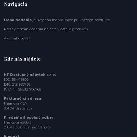
Navigácia
Doba dodania
je uvedená individuálne pri každom produkte.
Presný termín dodania nájdete v detaile produktu.
Ako nakupovať
Kde nás nájdete
KT Dostupný nábytok s.r.o.
IČO: 55443800
DIČ: 2121986768
IČ DPH: SK2121986768
Fakturačná adresa:
Haanova 46A
851 04 Bratislava
Predajňa & osobný odber:
Hasičská 4266/3
018 41 Dubnica nad Váhom
Kontakt: