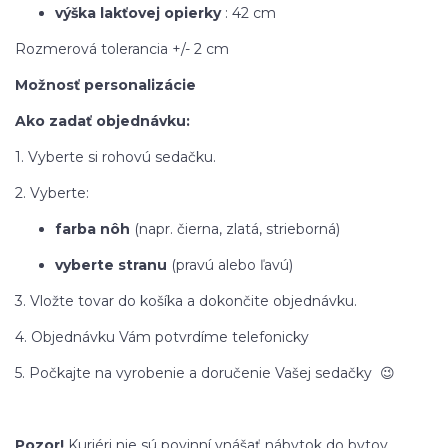
výška lakťovej opierky
: 42 cm
Rozmerová tolerancia +/- 2 cm
Možnosť personalizácie
Ako zadať objednávku:
1. Vyberte si rohovú sedačku.
2. Vyberte:
farba nôh
(napr. čierna, zlatá, strieborná)
vyberte stranu
(pravú alebo ľavú)
3. Vložte tovar do košíka a dokončite objednávku.
4. Objednávku Vám potvrdíme telefonicky
5. Počkajte na vyrobenie a doručenie Vašej sedačky 😉
Pozor!
Kuriéri nie sú povinní vnášať nábytok do bytov