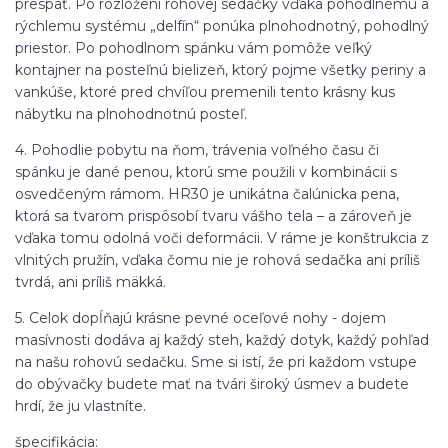
prespať. Po rozložení rohovej sedačky vďaka pohodlnému a
rýchlemu systému „delfín“ ponúka plnohodnotný, pohodlný
priestor. Po pohodlnom spánku vám pomôže veľký
kontajner na posteľnú bielizeň, ktorý pojme všetky periny a
vankúše, ktoré pred chvíľou premenili tento krásny kus
nábytku na plnohodnotnú posteľ.
4. Pohodlie pobytu na ňom, trávenia voľného času či
spánku je dané penou, ktorú sme použili v kombinácii s
osvedčeným rámom. HR30 je unikátna čalúnicka pena,
ktorá sa tvarom prispôsobí tvaru vášho tela – a zároveň je
vďaka tomu odolná voči deformácii. V ráme je konštrukcia z
vlnitých pružín, vďaka čomu nie je rohová sedačka ani príliš
tvrdá, ani príliš mäkká.
5. Celok dopĺňajú krásne pevné oceľové nohy - dojem
masívnosti dodáva aj každý steh, každý dotyk, každý pohľad
na našu rohovú sedačku. Sme si istí, že pri každom vstupe
do obývačky budete mať na tvári široký úsmev a budete
hrdí, že ju vlastníte.
špecifikácia: