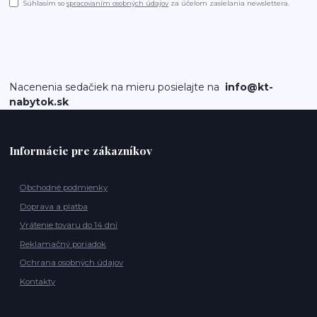
Súhlasím so
spracovaním osobných údajov
za účelom zasielania newslettera.
Nacenenia sedačiek na mieru posielajte na
info@kt-
nabytok.sk
Informácie pre zákazníkov
Obchodné podmienky
Doprava a platba
Vrátenie tovaru do 14 dní
Reklamačný poriadok
Ochrana osobných údajov
Kontakty