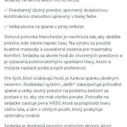
✅ Priestranný úložný priestor, spevnený dodatočnou
konštrukciou starostlivo upravený v bielej farbe
✅ Veľká plocha na spanie v plnej veľkosti
Rohová pohovka Manchester je navrhnutá tak, aby skrášlila
priestor, kde trávite najviac času. Na výrobu sú použité
kvalitné materiály a osvedčené riešenia pre maximálny
komfort. Sedačka sa skvele hodí do otvorených priestorov a
je vybavená polohovateľnými opierkami hlavy, ktoré si
môžete nastaviť podľa svojich preferencií.
Pre tých, ktorí očakávajú hostí, je funkcia spánku ideálnym
riešením. Rozkladací systém „delfín“ zabezpečuje pohodlné
spanie a veľký úložný priestor na posteľnú bielizeň sa
postará o to, aby ste mali všetko poruke. Pohodlie na
sedačke zaisťuje pena HR30, ktorá sa prispôsobí tvaru
vášho tela, a rám z vlnitých pružín, ktorý poskytuje
optimálnu tvrdosť.
Sedačka je doplnená pevným oceľovým rámom, ktorý