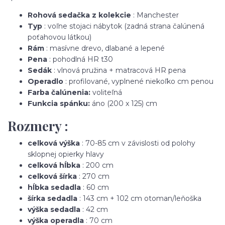
Rohová sedačka z kolekcie
: Manchester
Typ
: voľne stojaci nábytok (zadná strana čalúnená
poťahovou látkou)
Rám
: masívne drevo, dlabané a lepené
Pena
: pohodlná HR t30
Sedák
: vlnová pružina + matracová HR pena
Operadlo
: profilované, vyplnené niekoľko cm penou
Farba čalúnenia:
voliteľná
Funkcia spánku:
áno (200 x 125) cm
Rozmery :
celková výška
: 70-85 cm v závislosti od polohy
sklopnej opierky hlavy
celková hĺbka
: 200 cm
celková šírka
: 270 cm
hĺbka sedadla
: 60 cm
šírka sedadla
: 143 cm + 102 cm otoman/leňoška
výška sedadla
: 42 cm
výška operadla
: 70 cm