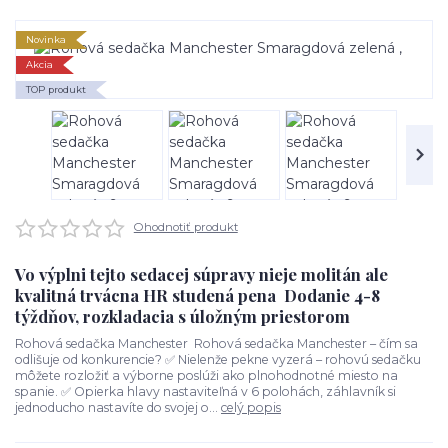
Novinka
Akcia
TOP produkt
Ohodnotiť produkt
Vo výplni tejto sedacej súpravy nieje molitán ale
kvalitná trvácna HR studená pena Dodanie 4-8
týždňov, rozkladacia s úložným priestorom
Rohová sedačka Manchester Rohová sedačka Manchester – čím sa
odlišuje od konkurencie? ✅ Nielenže pekne vyzerá – rohovú sedačku
môžete rozložiť a výborne poslúži ako plnohodnotné miesto na
spanie. ✅ Opierka hlavy nastaviteľná v 6 polohách, záhlavník si
jednoducho nastavíte do svojej o...
celý popis