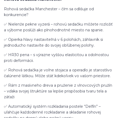
Rohová sedačka Manchester – čím sa odlišuje od
konkurencie?
✅ Nielenže pekne vyzerá – rohovú sedačku môžete rozložiť
a výborne poslúži ako plnohodnotné miesto na spanie.
✅ Opierka hlavy nastaviteľná v 6 polohách, záhlavník si
jednoducho nastavíte do svojej obľúbenej polohy.
✅ HR30 pena – s výrazne vyššou elasticitou a odolnosťou
proti deformácii.
✅ Rohová sedačka je voľne stojaca a operadlo je starostlivo
čalúnené látkou. Môže stáť kdekoľvek vo vašom priestore.
✅ Rám z masívneho dreva a pruženie z vlnovcových pružín
– vďaka svojej štruktúre sa lepšie prispôsobia tvaru tela a
záťaži
✅ Automatický systém rozkladania postele “Delfín” –
uľahčuje každodenné rozkladanie a skladanie rohovej
sedačky na dennú alebo nočnú verziu.