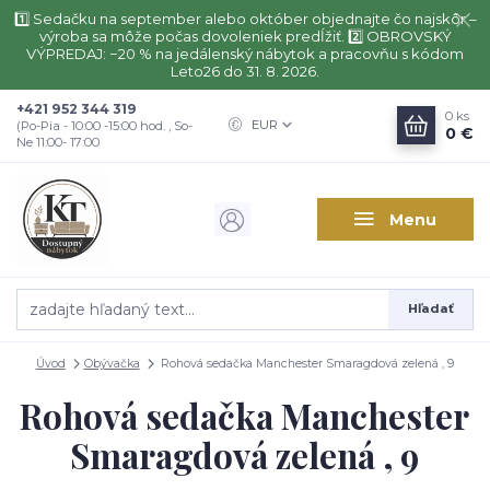
1️⃣ Sedačku na september alebo október objednajte čo najskôr –
výroba sa môže počas dovoleniek predĺžiť. 2️⃣ OBROVSKÝ
VÝPREDAJ: −20 % na jedálenský nábytok a pracovňu s kódom
Leto26 do 31. 8. 2026.
+421 952 344 319
0
ks
EUR
(Po-Pia - 10:00 -15:00 hod. , So-
0 €
Ne 11:00- 17:00
Menu
Hľadať
Úvod
Obývačka
Rohová sedačka Manchester Smaragdová zelená , 9
Rohová sedačka Manchester
Smaragdová zelená , 9