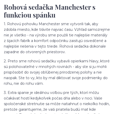
Rohová sedačka Manchester s
funkciou spánku
1. Rohovú pohovku Manchester sme vytvorili tak, aby
zdobila miesto, kde trávite najviac času. Vzhľad samozrejme
nie je všetko - na výrobu sme použili tie najlepšie materiály
z šijacích fabrík a komfort odpočinku zaisťujú osvedčené a
najlepšie riešenia v tejto triede. Rohová sedačka dokonale
zapadne do otvorených priestorov.
2. Preto sme rohovú sedačku vybavili opierkami hlavy, ktoré
sú polohovateľné v mnohých rovinách - aby ste si ju mohli
prispôsobiť do svojej obľúbenej prirodzenej polohy a nie
naopak. Ste to vy, kto by mal diktovať svoje podmienky do
rohu, nie do rohu vám.
3. Extra spanie je ideálnou voľbou pre tých, ktorí môžu
očakávať hostí kedykoľvek počas dňa alebo v noci. Vaše
spoločenské stretnutie sa môže natiahnuť o niekoľko hodín,
pretože garantujeme, že vaši priatelia budú mať kde