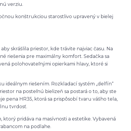
nú verziu.
očnou konštrukciou starostlivo upravený v bielej
 skrášlila priestor, kde trávite najviac času. Na
ené riešenia pre maximálny komfort. Sedačka sa
vená polohovateľnými opierkami hlavy, ktoré si
nku ideálnym riešením. Rozkladací systém „delfín“
stor na posteľnú bielizeň sa postará o to, aby ste
je pena HR35, ktorá sa prispôsobí tvaru vášho tela,
lnu tvrdosť.
torý pridáva na masívnosti a estetike. Vybavená
škrabancom na podlahe.