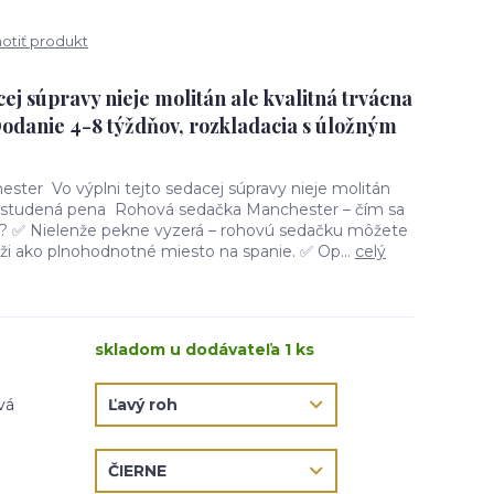
tiť produkt
cej súpravy nieje molitán ale kvalitná trvácna
danie 4-8 týždňov, rozkladacia s úložným
ter Vo výplni tejto sedacej súpravy nieje molitán
HR studená pena Rohová sedačka Manchester – čím sa
e? ✅ Nielenže pekne vyzerá – rohovú sedačku môžete
úži ako plnohodnotné miesto na spanie. ✅ Op...
celý
skladom u dodávateľa 1 ks
vá