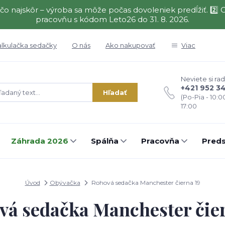
čo najskôr – výroba sa môže počas dovoleniek predĺžiť. 2
pracovňu s kódom Leto26 do 31. 8. 2026.
alkulačka sedačky
O nás
Ako nakupovať
Viac
Neviete si rad
+421 952 3
Hľadať
(Po-Pia - 10:0
17:00
Záhrada 2026
Spálňa
Pracovňa
Preds
Úvod
Obývačka
Rohová sedačka Manchester čierna 19
vá sedačka Manchester čier