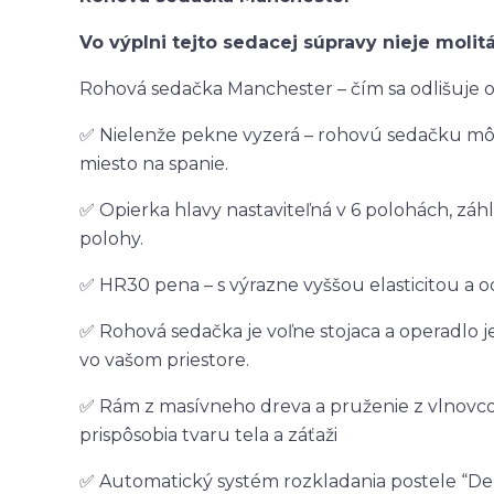
Vo výplni tejto sedacej súpravy nieje moli
Rohová sedačka Manchester – čím sa odlišuje 
✅ Nielenže pekne vyzerá – rohovú sedačku môž
miesto na spanie.
✅ Opierka hlavy nastaviteľná v 6 polohách, záh
polohy.
✅ HR30 pena – s výrazne vyššou elasticitou a o
✅ Rohová sedačka je voľne stojaca a operadlo j
vo vašom priestore.
✅ Rám z masívneho dreva a pruženie z vlnovcov
prispôsobia tvaru tela a záťaži
✅ Automatický systém rozkladania postele “De