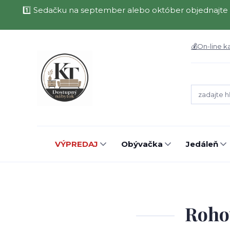
1️⃣ Sedačku na september alebo október objednajte 
💰On-line k
VÝPREDAJ
Obývačka
Jedáleň
Roho