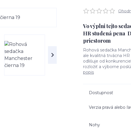
Ohodno
Vo výplni tejto seda
HR studená pena Do
priestorom
Rohová sedačka Manches
ale kvalitná trvácna 
odlišuje od konkurenci
rozložiť a výborne posl
popis
Dostupnosť
Verzia pravá alebo ľa
Nohy