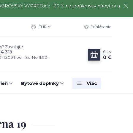
️⃣ OBROVSKÝ VÝPREDAJ: −20 % na jedálenský nábytok a
EUR
Prihlásenie
y? Zavolajte.
0
ks
44 319
0 €
0 -15:00 hod. , So-Ne 11:00-
ieň
Bytové doplnky
Viac
na 19