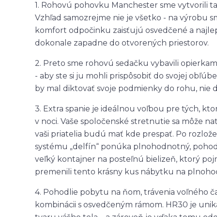
1. Rohovú pohovku Manchester sme vytvorili tak,
Vzhľad samozrejme nie je všetko - na výrobu sme 
komfort odpočinku zaisťujú osvedčené a najlepš
dokonale zapadne do otvorených priestorov.
2. Preto sme rohovú sedačku vybavili opierkam
- aby ste si ju mohli prispôsobiť do svojej obľúb
by mal diktovať svoje podmienky do rohu, nie 
3. Extra spanie je ideálnou voľbou pre tých, k
v noci. Vaše spoločenské stretnutie sa môže na
vaši priatelia budú mať kde prespať. Po rozl
systému „delfín“ ponúka plnohodnotný, poho
veľký kontajner na posteľnú bielizeň, ktorý po
premenili tento krásny kus nábytku na plnoho
4. Pohodlie pobytu na ňom, trávenia voľného ča
kombinácii s osvedčeným rámom. HR30 je uniká