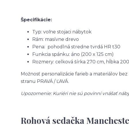
Špecifikácie:
Typ: voľne stojaci nábytok
Rám: masívne drevo
Pena: pohodlná stredne tvrdá HR t30
Funkcia spánku: áno (200 x 125 cm)
Rozmery: celková šírka 270 cm, hĺbka 200
Možnosť personalizácie farieb a materiálov be
stranu PRAVÁ / ĽAVÁ.
Upozornenie: Kuriéri nie sú povinní vnášať náb
Rohová sedačka Mancheste