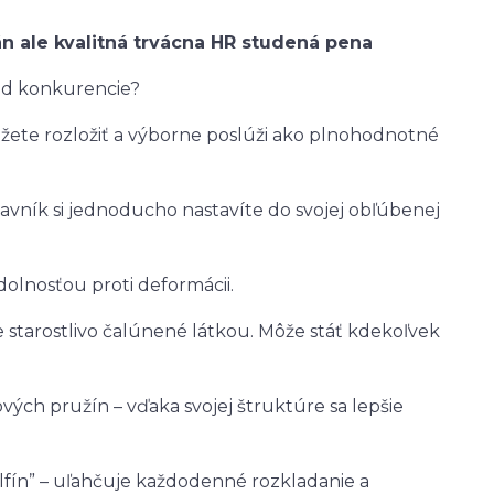
tán ale kvalitná trvácna HR studená pena
od konkurencie?
ete rozložiť a výborne poslúži ako plnohodnotné
lavník si jednoducho nastavíte do svojej obľúbenej
dolnosťou proti deformácii.
e starostlivo čalúnené látkou. Môže stáť kdekoľvek
ých pružín – vďaka svojej štruktúre sa lepšie
lfín” – uľahčuje každodenné rozkladanie a