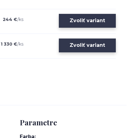
244 €
/
ks
Zvoliť variant
1 330 €
/
ks
Zvoliť variant
Parametre
Farba