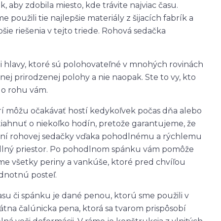
 aby zdobila miesto, kde trávite najviac času.
použili tie najlepšie materiály z šijacích fabrík a
ie riešenia v tejto triede. Rohová sedačka
i hlavy, ktoré sú polohovateľné v mnohých rovinách
enej prirodzenej polohy a nie naopak. Ste to vy, kto
do rohu vám.
torí môžu očakávať hostí kedykoľvek počas dňa alebo
tiahnuť o niekoľko hodín, pretože garantujeme, že
ožení rohovej sedačky vďaka pohodlnému a rýchlemu
dlný priestor. Po pohodlnom spánku vám pomôže
jme všetky periny a vankúše, ktoré pred chvíľou
dnotnú posteľ.
su či spánku je dané penou, ktorú sme použili v
tna čalúnicka pena, ktorá sa tvarom prispôsobí