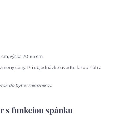
 cm, výška 70-85 cm.
z zmeny ceny. Pri objednávke uveďte farbu nôh a
ytok do bytov zákazníkov.
r s funkciou spánku