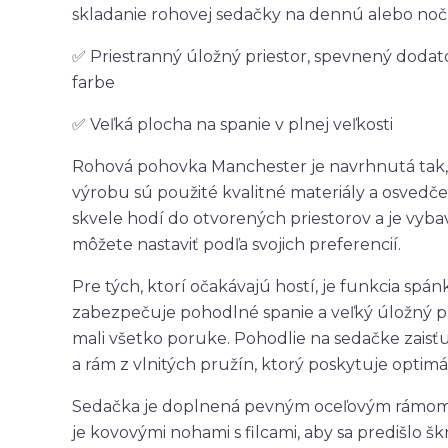
skladanie rohovej sedačky na dennú alebo noč
✅ Priestranný úložný priestor, spevnený dodat
farbe
✅ Veľká plocha na spanie v plnej veľkosti
Rohová pohovka Manchester je navrhnutá tak, aby
výrobu sú použité kvalitné materiály a osvedč
skvele hodí do otvorených priestorov a je vyba
môžete nastaviť podľa svojich preferencií.
Pre tých, ktorí očakávajú hostí, je funkcia spá
zabezpečuje pohodlné spanie a veľký úložný prie
mali všetko poruke. Pohodlie na sedačke zaisťu
a rám z vlnitých pružín, ktorý poskytuje optimá
Sedačka je doplnená pevným oceľovým rámom, k
je kovovými nohami s filcami, aby sa predišlo 