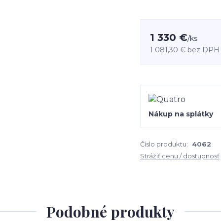
1 330 €
/
ks
1 081,30 €
bez DPH
Nákup na splátky
Číslo produktu:
4062
Strážiť cenu / dostupnosť
Podobné produkty