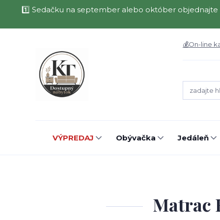
1️⃣ Sedačku na september alebo október objednajte 
💰On-line k
VÝPREDAJ
Obývačka
Jedáleň
Matrac