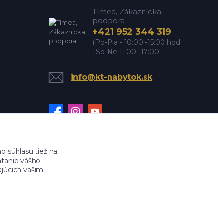
Tímea, Zákaznícka
podpora
+421 952 344 319
(Po-Pia - 10:00 -15:00 hod.
, So-Ne 11:00- 17:00
info@kt-nabytok.sk
 súhlasu tiež na
ätanie vášho
ajúcich vašim