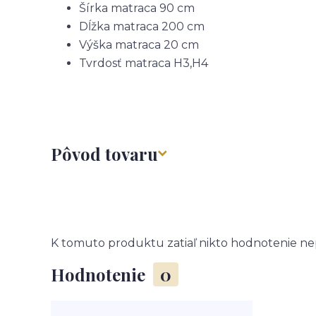
Šírka matraca
90 cm
Dĺžka matraca
200 cm
Výška matraca
20 cm
Tvrdosť matraca
H3,H4
Pôvod tovaru
K tomuto produktu zatiaľ nikto hodnotenie nep
Hodnotenie
0