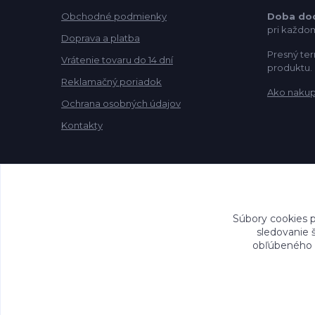
Obchodné podmienky
Doba do
pri každo
Doprava a platba
Presný ter
Vrátenie tovaru do 14 dní
produktu.
Reklamačný poriadok
Ako naku
Ochrana osobných údajov
Kontakty
Súbory cookies 
sledovanie 
obľúbeného n