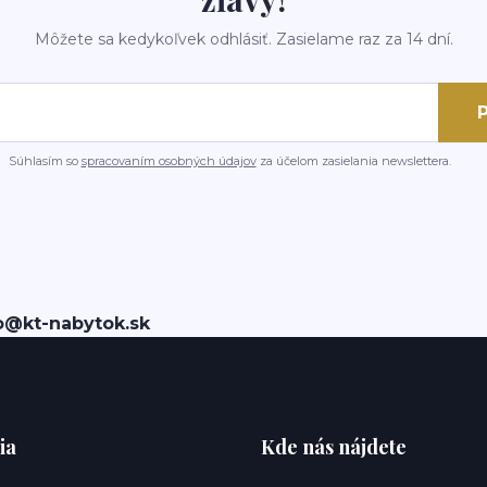
Môžete sa kedykoľvek odhlásiť. Zasielame raz za 14 dní.
P
Súhlasím so
spracovaním osobných údajov
za účelom zasielania newslettera.
o@kt-nabytok.sk
ia
Kde nás nájdete