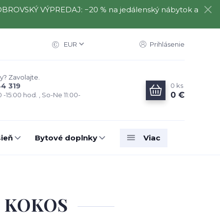
️⃣ OBROVSKÝ VÝPREDAJ: −20 % na jedálenský nábytok a
EUR
Prihlásenie
y? Zavolajte.
0
ks
44 319
0 €
0 -15:00 hod. , So-Ne 11:00-
ieň
Bytové doplnky
Viac
, KOKOS