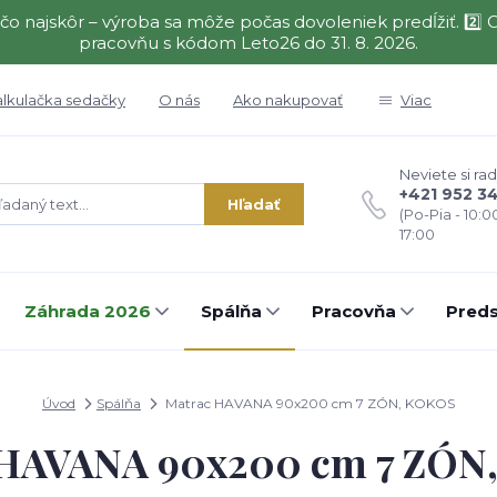
čo najskôr – výroba sa môže počas dovoleniek predĺžiť. 2
pracovňu s kódom Leto26 do 31. 8. 2026.
alkulačka sedačky
O nás
Ako nakupovať
Viac
Neviete si rad
+421 952 3
Hľadať
(Po-Pia - 10:0
17:00
Záhrada 2026
Spálňa
Pracovňa
Preds
Úvod
Spálňa
Matrac HAVANA 90x200 cm 7 ZÓN, KOKOS
 HAVANA 90x200 cm 7 ZÓN