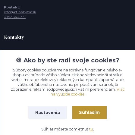
Kontakt:
info@kt-nabytok.sk
0952 344 319
Kontakty
Tímea, Zákaznícka podpora
+421 952 344 319
🍪 Ako by ste radi svoje cookies?
(Po-Pia - 10:00 -15:00 hod. , So-Ne 11:00- 17:00
Súbory cookies používame na správne fungovanie nášho e-
shopu av prípade vášho súhlasu tiež na sledovanie štatistík o
info@kt-nabytok.sk
webe, meranie efektivity reklamných kampaní, zapamätanie
vášho obľúbeného nastavenia pri používaní stránok, či
zobrazenie reklám zodpovedajúcich vašim preferenciám.
Viac
na využitie cookies
Súhlasím
Nastavenia
© 2026 KT Dostupný nábytok s.r.o.
Súhlas môžete odmietnuť
tu
.
Vytvorené na
Eshop-rychlo.sk