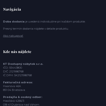
Navigácia
Doba dodania
je uvedená individuálne pri každom produkte.
Presný termín dodania nájdete v detaile produktu.
Ako nakupovať
Kde nás nájdete
KT Dostupný nábytok s.r.o.
IČO: 55443800
DIČ: 2121986768
IČ DPH: SK2121986768
Fakturačná adresa:
Haanova 46A
851 04 Bratislava
Predajňa & osobný odber:
Hasičská 4266/3
018 41 Dubnica nad Váhom