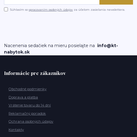
Súhlasím so
spracovaním osobných údajov
za účelom zasielania newslettera.
Nacenenia sedačiek na mieru posielajte na
info@kt-
nabytok.sk
Informácie pre zákazníkov
Obchodné podmienky
Doprava a platba
Vrátenie tovaru do 14 dní
Reklamačný poriadok
Ochrana osobných údajov
Kontakty