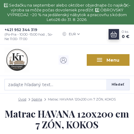
1️⃣ Sedačku na september alebo október objednajte čo najskôr –
výroba sa môže počas dovoleniek predĺžiť. 2️⃣ OBROVSKÝ
VÝPREDAJ: −20 % na jedálenský nábytok a pracovňu s kódom
Leto26 do 31. 8. 2026.
+421 952 344 319
0
ks
EUR
(Po-Pia - 10:00 -15:00 hod. , So-
0 €
Ne 11:00- 17:00
Menu
Hľadať
Úvod
Spálňa
Matrac HAVANA 120x200 cm 7 ZÓN, KOKOS
Matrac HAVANA 120x200 cm
7 ZÓN, KOKOS