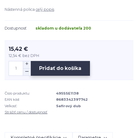
Nástenná polica
celý popis
Dostupnosť
skladom u dodávateľa 200
15,42 €
12,54 €
bez DPH
Pridať do košíka
Číslo produktu:
495SSE1138
EAN kód:
8683342397742
Veľkosť:
Safírový dub
Strážiť cenu / dostupnosť
Kompletné špecifikácie
Parametre