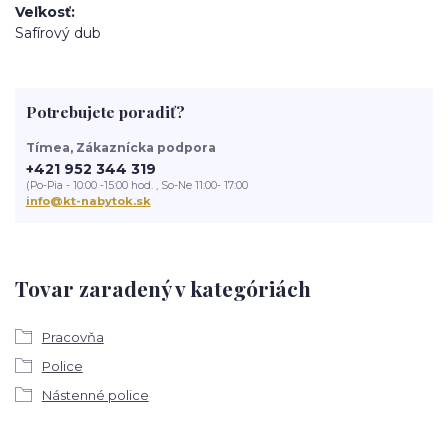
Veľkosť
Safírový dub
Potrebujete poradiť?
Tímea, Zákaznícka podpora
+421 952 344 319
(Po-Pia - 10:00 -15:00 hod. , So-Ne 11:00- 17:00
info@kt-nabytok.sk
Tovar zaradený v kategóriách
Pracovňa
Police
Nástenné police