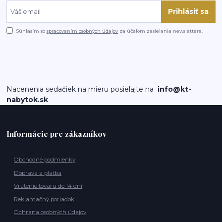
Prihlásiť sa
Súhlasím so
spracovaním osobných údajov
za účelom zasielania newslettera.
Nacenenia sedačiek na mieru posielajte na
info@kt-
nabytok.sk
Informácie pre zákazníkov
Obchodné podmienky
Doprava a platba
Vrátenie tovaru do 14 dní
Reklamačný poriadok
Ochrana osobných údajov