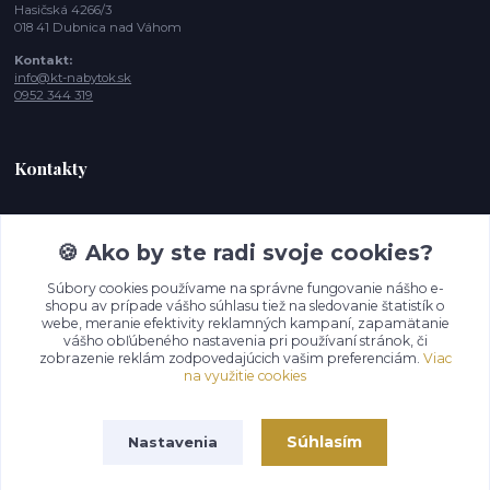
Hasičská 4266/3
018 41 Dubnica nad Váhom
Kontakt:
info@kt-nabytok.sk
0952 344 319
Kontakty
Tímea, Zákaznícka podpora
+421 952 344 319
🍪 Ako by ste radi svoje cookies?
(Po-Pia - 10:00 -15:00 hod. , So-Ne 11:00- 17:00
Súbory cookies používame na správne fungovanie nášho e-
shopu av prípade vášho súhlasu tiež na sledovanie štatistík o
info@kt-nabytok.sk
webe, meranie efektivity reklamných kampaní, zapamätanie
vášho obľúbeného nastavenia pri používaní stránok, či
zobrazenie reklám zodpovedajúcich vašim preferenciám.
Viac
na využitie cookies
Súhlasím
Nastavenia
© 2026 KT Dostupný nábytok s.r.o.