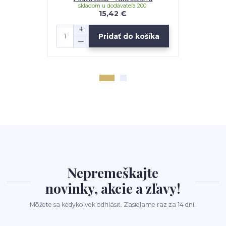
skladom u dodávateľa 200
sklad
15,42 €
Pridať do košíka
Nepremeškajte
novinky, akcie a zľavy!
Môžete sa kedykoľvek odhlásiť. Zasielame raz za 14 dní.