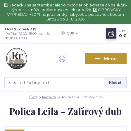
1️⃣ Sedačku na september alebo október objednajte čo najskôr –
výroba sa môže počas dovoleniek predĺžiť. 2️⃣ OBROVSKÝ
VÝPREDAJ: −20 % na jedálenský nábytok a pracovňu s kódom
Leto26 do 31. 8. 2026.
+421 952 344 319
0
ks
EUR
(Po-Pia - 10:00 -15:00 hod. , So-
0 €
Ne 11:00- 17:00
Menu
Hľadať
Úvod
Pracovňa
Polica Leila – Zafírový dub
Polica Leila – Zafírový dub