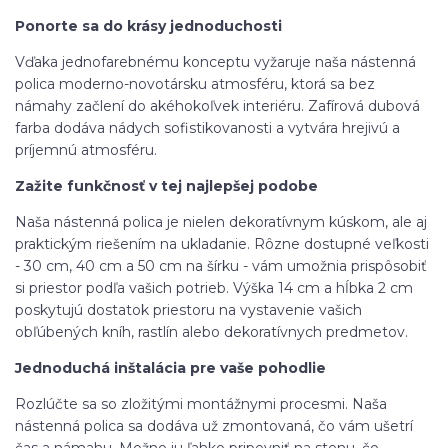
Ponorte sa do krásy jednoduchosti
Vďaka jednofarebnému konceptu vyžaruje naša nástenná
polica moderno-novotársku atmosféru, ktorá sa bez
námahy začlení do akéhokoľvek interiéru. Zafírová dubová
farba dodáva nádych sofistikovanosti a vytvára hrejivú a
príjemnú atmosféru.
Zažite funkčnosť v tej najlepšej podobe
Naša nástenná polica je nielen dekoratívnym kúskom, ale aj
praktickým riešením na ukladanie. Rôzne dostupné veľkosti
- 30 cm, 40 cm a 50 cm na šírku - vám umožnia prispôsobiť
si priestor podľa vašich potrieb. Výška 14 cm a hĺbka 2 cm
poskytujú dostatok priestoru na vystavenie vašich
obľúbených kníh, rastlín alebo dekoratívnych predmetov.
Jednoduchá inštalácia pre vaše pohodlie
Rozlúčte sa so zložitými montážnymi procesmi. Naša
nástenná polica sa dodáva už zmontovaná, čo vám ušetrí