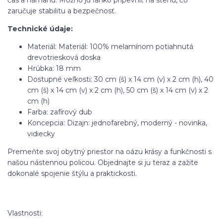
čas a námahu. Možno ju ľahko pripevniť na stenu, čo
zaručuje stabilitu a bezpečnosť.
Technické údaje:
Materiál: Materiál: 100% melamínom potiahnutá
drevotriesková doska
Hrúbka: 18 mm
Dostupné veľkosti: 30 cm (š) x 14 cm (v) x 2 cm (h), 40
cm (š) x 14 cm (v) x 2 cm (h), 50 cm (š) x 14 cm (v) x 2
cm (h)
Farba: zafírový dub
Koncepcia: Dizajn: jednofarebný, moderný - novinka,
vidiecky
Premeňte svoj obytný priestor na oázu krásy a funkčnosti s
našou nástennou policou. Objednajte si ju teraz a zažite
dokonalé spojenie štýlu a praktickosti.
Vlastnosti: