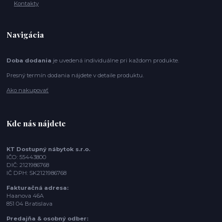
Kontakty
Navigácia
Doba dodania
je uvedená individuálne pri každom produkte.
Presný termín dodania nájdete v detaile produktu.
Ako nakupovať
Kde nás nájdete
KT Dostupný nábytok s.r.o.
IČO: 55443800
DIČ: 2121986768
IČ DPH: SK2121986768
Fakturačná adresa:
Haanova 46A
851 04 Bratislava
Predajňa & osobný odber: