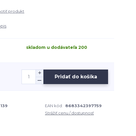
tiť produkt
opis
skladom u dodávateľa 200
Pridať do košíka
139
EAN kód:
8683342397759
Strážiť cenu / dostupnosť