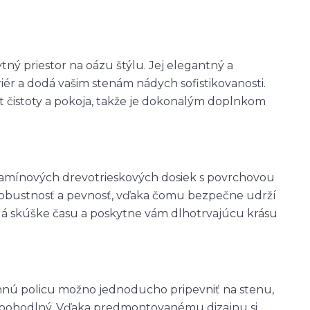
ný priestor na oázu štýlu. Jej elegantný a
ér a dodá vašim stenám nádych sofistikovanosti.
it čistoty a pokoja, takže je dokonalým doplnkom
lamínových drevotrieskových dosiek s povrchovou
robustnosť a pevnosť, vďaka čomu bezpečne udrží
odolá skúške času a poskytne vám dlhotrvajúcu krásu
tennú policu možno jednoducho pripevniť na stenu,
 pohodlný. Vďaka predmontovanému dizajnu si