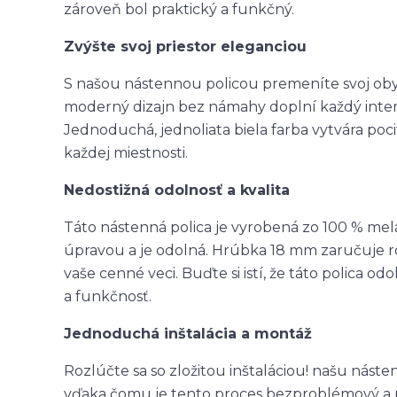
zároveň bol praktický a funkčný.
Zvýšte svoj priestor eleganciou
S našou nástennou policou premeníte svoj obyt
moderný dizajn bez námahy doplní každý interi
Jednoduchá, jednoliata biela farba vytvára poc
každej miestnosti.
Nedostižná odolnosť a kvalita
Táto nástenná polica je vyrobená zo 100 % me
úpravou a je odolná. Hrúbka 18 mm zaručuje 
vaše cenné veci. Buďte si istí, že táto polica 
a funkčnosť.
Jednoduchá inštalácia a montáž
Rozlúčte sa so zložitou inštaláciou! našu nás
vďaka čomu je tento proces bezproblémový a