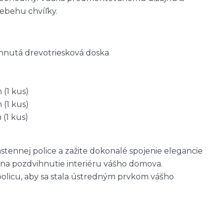
iebehu chvíľky.
ahnutá drevotriesková doska
 (1 kus)
 (1 kus)
 (1 kus)
tennej police a zažite dokonalé spojenie elegancie
sť na pozdvihnutie interiéru vášho domova.
policu, aby sa stala ústredným prvkom vášho