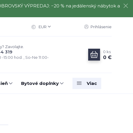
️⃣ OBROVSKÝ VÝPREDAJ: −20 % na jedálenský nábytok a
EUR
Prihlásenie
y? Zavolajte.
0
ks
44 319
0 €
0 -15:00 hod. , So-Ne 11:00-
ieň
Bytové doplnky
Viac