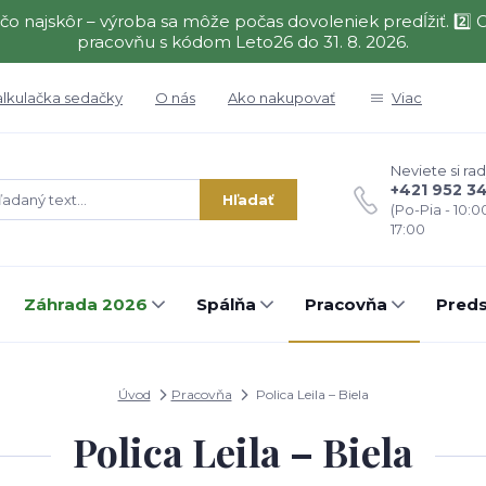
čo najskôr – výroba sa môže počas dovoleniek predĺžiť. 2
pracovňu s kódom Leto26 do 31. 8. 2026.
alkulačka sedačky
O nás
Ako nakupovať
Viac
Neviete si rad
+421 952 3
Hľadať
(Po-Pia - 10:0
17:00
Záhrada 2026
Spálňa
Pracovňa
Preds
Úvod
Pracovňa
Polica Leila – Biela
Polica Leila – Biela