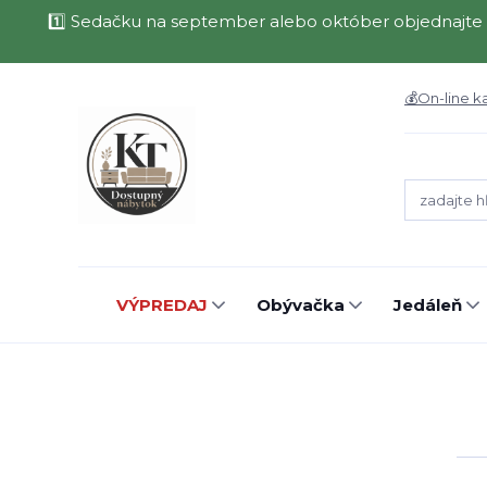
1️⃣ Sedačku na september alebo október objednajte 
💰On-line k
VÝPREDAJ
Obývačka
Jedáleň