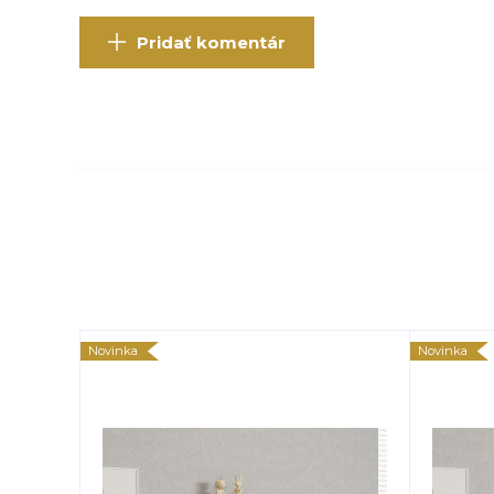
Pridať komentár
Novinka
Novinka