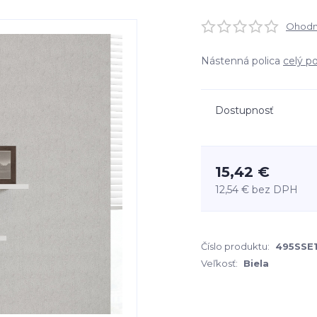
Ohodno
Nástenná polica
celý p
Dostupnosť
15,42 €
12,54 €
bez DPH
Číslo produktu:
495SSE1
Veľkosť:
Biela