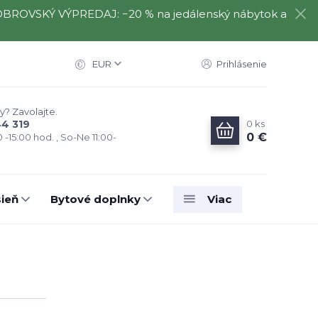
️⃣ OBROVSKÝ VÝPREDAJ: −20 % na jedálenský nábytok a
EUR
Prihlásenie
y? Zavolajte.
0
ks
44 319
0 €
0 -15:00 hod. , So-Ne 11:00-
ieň
Bytové doplnky
Viac