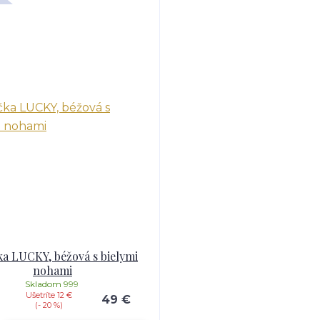
ka LUCKY, béžová s bielymi
nohami
Skladom 999
Ušetríte 12 €
49 €
(- 20 %)