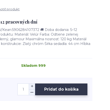
tiť produkt
–12 pracovných dní
/Kean:5906284107372 🚚 Doba dodania: 5–12
oduktu: Materiál: Velúr Farba: Odtiene zelenej
derný, glamour Maximálna nosnosť: 120 kg Materiál
 konštrukcie: Zlatý chróm Šírka sedadla: 44 cm Hĺbka
Skladom 999
Pridať do košíka