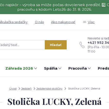
čo najskôr – výroba sa môže počas dovoleniek predĺžiť. 2
pracovňu s kódom Leto26 do 31. 8. 2026.
alkulačka sedačky
O nás
Ako nakupovať
Viac
Neviete si rad
+421 952 3
Hľadať
(Po-Pia - 10:0
17:00
Záhrada 2026
Spálňa
Pracovňa
Preds
Úvod
Jedáleň
Jedálenské stoličky
Stolička LUCKY, Zelená
Stolička LUCKY, Zelená