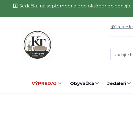
1️⃣ Sedačku na september alebo október objednajte 
💰On-line k
VÝPREDAJ
Obývačka
Jedáleň