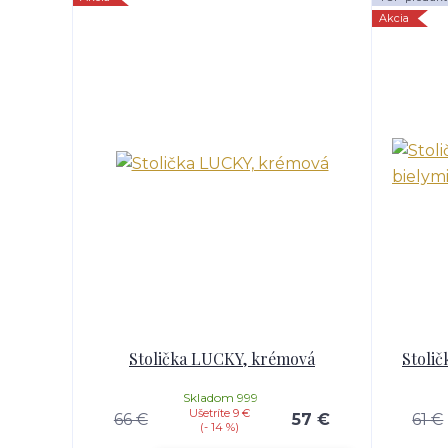
Akcia
Stolička LUCKY, krémová
Stolič
Skladom 999
Ušetríte 9 €
66 €
57 €
61 €
(- 14 %)