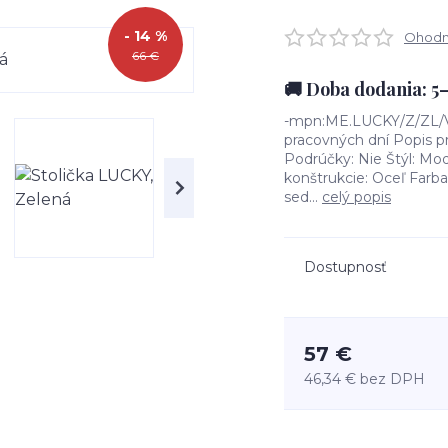
- 14 %
Ohodno
66 €
🚚 Doba dodania: 5
-mpn:ME.LUCKY/Z/ZL/V
pracovných dní Popis pr
Podrúčky: Nie Štýl: Mo
konštrukcie: Oceľ Farba
sed...
celý popis
Dostupnosť
57 €
46,34 €
bez DPH