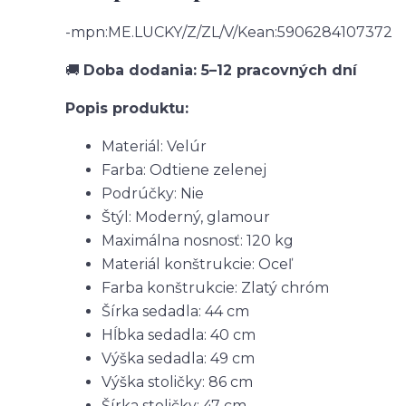
-mpn:ME.LUCKY/Z/ZL/V/Kean:5906284107372
🚚
Doba dodania: 5–12 pracovných dní
Popis produktu:
Materiál: Velúr
Farba: Odtiene zelenej
Podrúčky: Nie
Štýl: Moderný, glamour
Maximálna nosnosť: 120 kg
Materiál konštrukcie: Oceľ
Farba konštrukcie: Zlatý chróm
Šírka sedadla: 44 cm
Hĺbka sedadla: 40 cm
Výška sedadla: 49 cm
Výška stoličky: 86 cm
Šírka stoličky: 47 cm