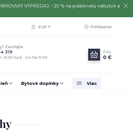
️⃣ OBROVSKÝ VÝPREDAJ: −20 % na jedálenský nábytok a
EUR
Prihlásenie
y? Zavolajte.
0
ks
44 319
0 €
0 -15:00 hod. , So-Ne 11:00-
ieň
Bytové doplnky
Viac
ohy