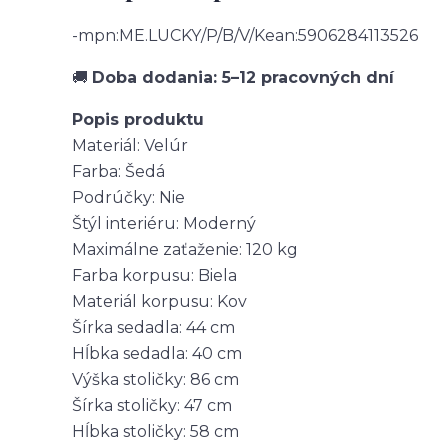
-mpn:ME.LUCKY/P/B/V/Kean:5906284113526
🚚
Doba dodania: 5–12 pracovných dní
Popis produktu
Materiál: Velúr
Farba: Šedá
Podrúčky: Nie
Štýl interiéru: Moderný
Maximálne zaťaženie: 120 kg
Farba korpusu: Biela
Materiál korpusu: Kov
Šírka sedadla: 44 cm
Hĺbka sedadla: 40 cm
Výška stoličky: 86 cm
Šírka stoličky: 47 cm
Hĺbka stoličky: 58 cm