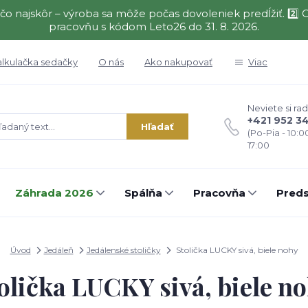
čo najskôr – výroba sa môže počas dovoleniek predĺžiť. 2
pracovňu s kódom Leto26 do 31. 8. 2026.
alkulačka sedačky
O nás
Ako nakupovať
Viac
Neviete si rad
+421 952 3
Hľadať
(Po-Pia - 10:0
17:00
Záhrada 2026
Spálňa
Pracovňa
Preds
Úvod
Jedáleň
Jedálenské stoličky
Stolička LUCKY sivá, biele nohy
olička LUCKY sivá, biele n