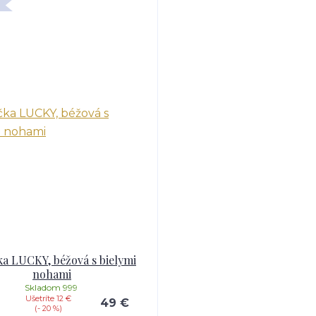
ka LUCKY, béžová s bielymi
nohami
Skladom 999
Ušetríte 12 €
49 €
(- 20 %)