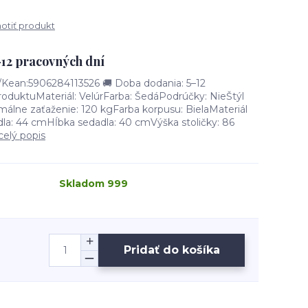
tiť produkt
–12 pracovných dní
ean:5906284113526 🚚 Doba dodania: 5–12
roduktuMateriál: VelúrFarba: ŠedáPodrúčky: NieŠtýl
málne zaťaženie: 120 kgFarba korpusu: BielaMateriál
dla: 44 cmHĺbka sedadla: 40 cmVýška stoličky: 86
celý popis
Skladom 999
Pridať do košíka