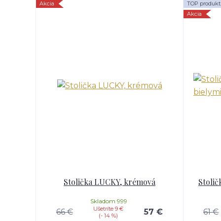
Akcia
TOP produkt
Akcia
Stolička LUCKY, krémová
Stolič
Skladom 999
Ušetríte 9 €
66 €
57 €
61 €
(- 14 %)