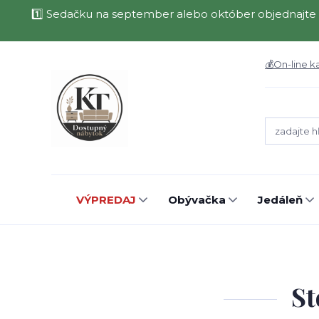
1️⃣ Sedačku na september alebo október objednajte 
💰On-line k
VÝPREDAJ
Obývačka
Jedáleň
St