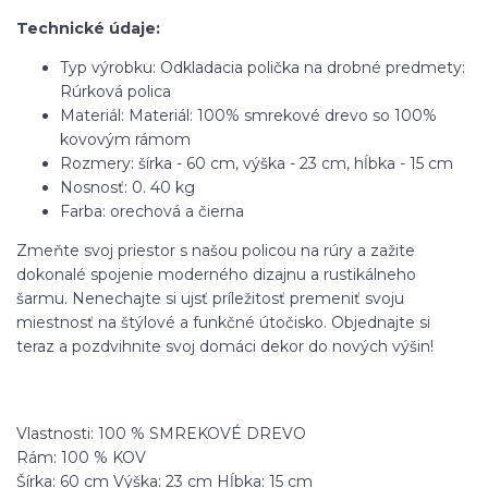
Technické údaje:
Typ výrobku: Odkladacia polička na drobné predmety:
Rúrková polica
Materiál: Materiál: 100% smrekové drevo so 100%
kovovým rámom
Rozmery: šírka - 60 cm, výška - 23 cm, hĺbka - 15 cm
Nosnosť: 0. 40 kg
Farba: orechová a čierna
Zmeňte svoj priestor s našou policou na rúry a zažite
dokonalé spojenie moderného dizajnu a rustikálneho
šarmu. Nenechajte si ujsť príležitosť premeniť svoju
miestnosť na štýlové a funkčné útočisko. Objednajte si
teraz a pozdvihnite svoj domáci dekor do nových výšin!
Vlastnosti: 100 % SMREKOVÉ DREVO
Rám: 100 % KOV
Šírka: 60 cm Výška: 23 cm Hĺbka: 15 cm