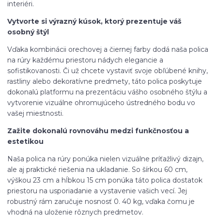
interiéri.
Vytvorte si výrazný kúsok, ktorý prezentuje váš
osobný štýl
Vďaka kombinácii orechovej a čiernej farby dodá naša polica
na rúry každému priestoru nádych elegancie a
sofistikovanosti. Či už chcete vystaviť svoje obľúbené knihy,
rastliny alebo dekoratívne predmety, táto polica poskytuje
dokonalú platformu na prezentáciu vášho osobného štýlu a
vytvorenie vizuálne ohromujúceho ústredného bodu vo
vašej miestnosti.
Zažite dokonalú rovnováhu medzi funkčnosťou a
estetikou
Naša polica na rúry ponúka nielen vizuálne príťažlivý dizajn,
ale aj praktické riešenia na ukladanie. So šírkou 60 cm,
výškou 23 cm a hĺbkou 15 cm ponúka táto polica dostatok
priestoru na usporiadanie a vystavenie vašich vecí. Jej
robustný rám zaručuje nosnosť 0. 40 kg, vďaka čomu je
vhodná na uloženie rôznych predmetov.