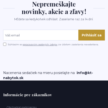
Nepremeškajte
novinky, akcie a zľavy!
Môžete sa kedykoľvek odhlásiť. Zasielame raz za 14 dní.
Prihlásiť sa
Súhlasím so
spracovaním osobných údajov
za účelom zasielania newslettera.
Nacenenia sedačiek na mieru posielajte na
info@kt-
nabytok.sk
Informácie pre zákazníkov
Obchodné podmienky