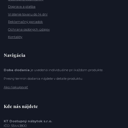
Doprava a platba
Vrátenie tovaru do 14 dní
Reklamačný poriadok
Ochrana osobných údajov
Kontakty
Navigácia
Doba dodania
je uvedená individuálne pri každom produkte.
Presný termín dodania nájdete v detaile produktu.
Ako nakupovať
Kde nás nájdete
KT Dostupný nábytok s.r.o.
IČO: 55443800