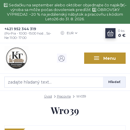
1️⃣ Sedačku na september alebo október objednajte čo najskôr –
výroba sa môže počas dovoleniek predĺžiť. 2️⃣ OBROVSKÝ
VÝPREDAJ: −20 % na jedálenský nábytok a pracovňu s kódom
Leto26 do 31. 8. 2026.
+421 952 344 319
0
ks
EUR
(Po-Pia - 10:00 -15:00 hod. , So-
0 €
Ne 11:00- 17:00
Menu
Hľadať
Úvod
Pracovňa
Wr039
Wr039