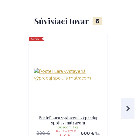
Súvisiaci tovar
6
Akcia
Posteľ Lara vystavená výpredaj
Posteľ DAD
spolu s matracom
Skladom 1 ks
vyro
Ušetríte 290 €
890 €
600 €
/
ks
(- 33 %)