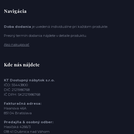
Navigácia
Doba dodania
je uvedená individuálne pri každom produkte.
Presný termín dodania nájdete v detaile produktu.
Ako nakupovať
Kde nás nájdete
KT Dostupný nábytok s.r.o.
IČO: 55443800
DIČ: 2121986768
IČ DPH: SK2121986768
Fakturačná adresa:
Haanova 46A
851 04 Bratislava
Predajňa & osobný odber:
Hasičská 4266/3
018 41 Dubnica nad Váhom