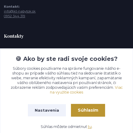
Kontakt:
info@kt-nabytok.sk
0952 344 319
Kontakty
Tímea, Zákaznícka podpora
+421 952 344 319
🍪 Ako by ste radi svoje cookies?
(Po-Pia - 10:00 -15:00 hod. , So-Ne 11:00- 17:00
Súbory cookies používame na správne fungovanie nášho e-
shopu av prípade vášho súhlasu tiež na sledovanie štatistík o
info@kt-nabytok.sk
webe, meranie efektivity reklamných kampaní, zapamätanie
vášho obľúbeného nastavenia pri používaní stránok, či
zobrazenie reklám zodpovedajúcich vašim preferenciám.
Viac
na využitie cookies
Súhlasím
Nastavenia
© 2026 KT Dostupný nábytok s.r.o.
Súhlas môžete odmietnuť
tu
.
Vytvorené na
Eshop-rychlo.sk