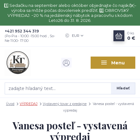
1️⃣ Sedačku na september alebo október objednajte čo najskôr –
výroba sa môže počas dovoleniek predĺžiť. 2️⃣ OBROVSKÝ
VÝPREDAJ: −20 % na jedálenský nábytok a pracovňu s kódom
Leto26 do 31. 8. 2026.
+421 952 344 319
0
ks
EUR
(Po-Pia - 10:00 -15:00 hod. , So-
0 €
Ne 11:00- 17:00
Menu
Hľadať
Úvod
VÝPREDAJ
Vystavený tovar z predajne
Vanesa posteľ - vystavená
výpredaj
Vanesa posteľ - vystavená
výpredaj