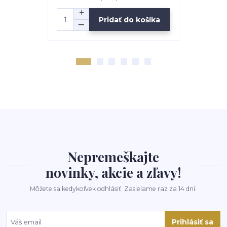
Pridať do košíka
Z
Nepremeškajte
novinky, akcie a zľavy!
Môžete sa kedykoľvek odhlásiť. Zasielame raz za 14 dní.
Prihlásiť sa