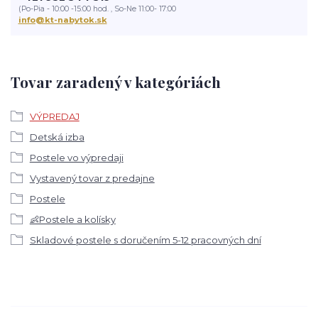
(Po-Pia - 10:00 -15:00 hod. , So-Ne 11:00- 17:00
info@kt-nabytok.sk
Tovar zaradený v kategóriách
VÝPREDAJ
Detská izba
Postele vo výpredaji
Vystavený tovar z predajne
Postele
👶Postele a kolísky
Skladové postele s doručením 5-12 pracovných dní