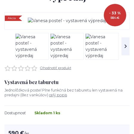
- 33 %
884 €
Akcia
Ohodnotiť produkt
Vystavená bez taburetu
Jednolôžková posteľ Plne funkčná bez taburetu len vystavená na
predajni (Bez vankúšov)
celý popis
Dostupnosť
Skladom 1 ks
590 €
/
ks