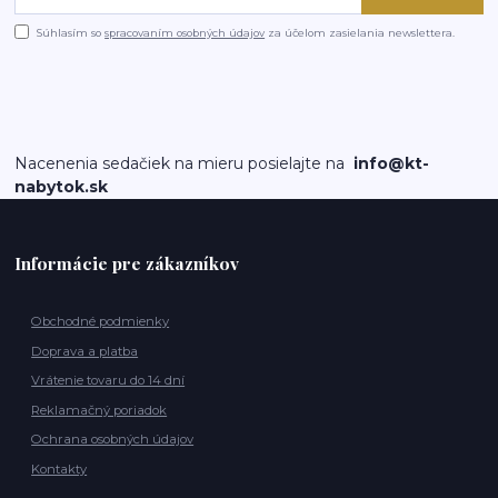
Súhlasím so
spracovaním osobných údajov
za účelom zasielania newslettera.
Nacenenia sedačiek na mieru posielajte na
info@kt-
nabytok.sk
Informácie pre zákazníkov
Obchodné podmienky
Doprava a platba
Vrátenie tovaru do 14 dní
Reklamačný poriadok
Ochrana osobných údajov
Kontakty