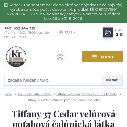
1️⃣ Sedačku na september alebo október objednajte čo najskôr –
výroba sa môže počas dovoleniek predĺžiť. 2️⃣ OBROVSKÝ
VÝPREDAJ: −20 % na jedálenský nábytok a pracovňu s kódom
Leto26 do 31. 8. 2026.
+421 952 344 319
0
ks
EUR
(Po-Pia - 10:00 -15:00 hod. , So-
0 €
Ne 11:00- 17:00
Menu
Hľadať
Úvod
Čalúnické látky metráž
Tiffany velúrová poťahová čalúnická látka
Tiffany 37 Cedar velúrová poťahová čalúnická látka
Tiffany 37 Cedar velúrová
poťahová čalúnická látka