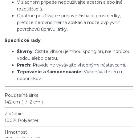
V žiadnom prípade nepoužívajte acetón alebo iné
rozpúšťadlá.
Opatrne používajte sprejové čistiace prostriedky,
pretože nerovnomerná aplikácia môže ovplyvniť
povrchovú úpravu látky.
Špecifické rady:
Škvrny:
Čistite vlhkou jemnou špongiou, nie horúcou
vodou alebo parou.
Prach:
Pravidelne vysávajte vhodnými nástavcami.
Tepovanie a šampónovanie:
Vykonávajte len u
odborníkov
Použiteľná šírka
142 cm (+/- 2 cm )
Zloženie
100% Polyester
Hmotnosť