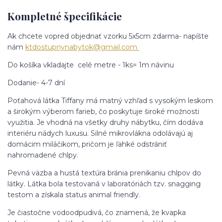
Kompletné špecifikácie
Ak chcete vopred objednať vzorku 5x5cm zdarma- napíšte
nám
ktdostupnynabytok@gmail.com
Do košíka vkladajte celé metre - 1ks= 1m návinu
Dodanie- 4-7 dní
Poťahová látka Tiffany má matný vzhľad s vysokým leskom
a širokým výberom farieb, čo poskytuje široké možnosti
využitia. Je vhodná na všetky druhy nábytku, čím dodáva
interiéru nádych luxusu. Silné mikrovlákna odolávajú aj
domácim miláčikom, pričom je ľahké odstrániť
nahromadené chlpy.
Pevná väzba a hustá textúra bránia prenikaniu chlpov do
látky. Látka bola testovaná v laboratóriách tzv. snagging
testom a získala status animal friendly.
Je čiastočne vodoodpudivá, čo znamená, že kvapka