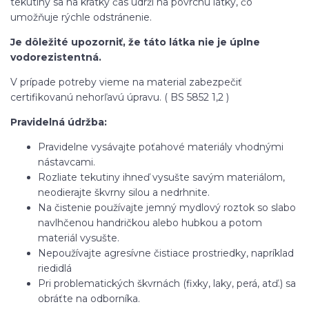
tekutiny sa na krátky čas udrží na povrchu látky, čo
umožňuje rýchle odstránenie.
Je dôležité upozorniť, že táto látka nie je úplne
vodorezistentná.
V prípade potreby vieme na material zabezpečiť
certifikovanú nehorľavú úpravu. ( BS 5852 1,2 )
Pravidelná údržba:
Pravidelne vysávajte poťahové materiály vhodnými
nástavcami.
Rozliate tekutiny ihneď vysušte savým materiálom,
neodierajte škvrny silou a nedrhnite.
Na čistenie používajte jemný mydlový roztok so slabo
navlhčenou handričkou alebo hubkou a potom
materiál vysušte.
Nepoužívajte agresívne čistiace prostriedky, napríklad
riedidlá
Pri problematických škvrnách (fixky, laky, perá, atď.) sa
obráťte na odborníka.