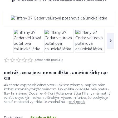
Ohodnotiť produkt
metráž , cena je za 100cm dĺžku , z návinu šírky 140
cm
Ak chcete vopred objednať vzorku 5x5cm zdarma- napíšte nám
ktdostupnynabytok@gmail.com Do košíka vkladajte celé metre -
1ks= 1m návinu Dodanie- 4-7 dní Poťahová látka Tiffany má matný
vzhľad s vysokým leskom a širokým výberom farieb, čo poskytuje
široké možnosti využitia. Je vhodná na ...
celý popis
Dostupnosť
Skladom 99 ks