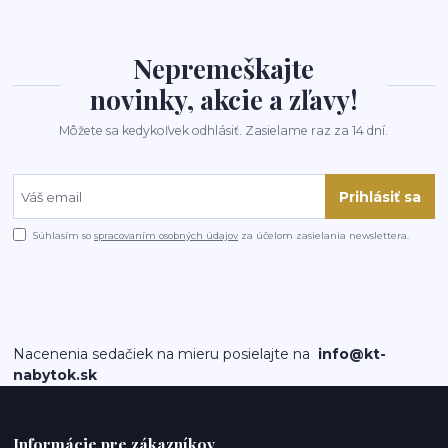
Nepremeškajte
novinky, akcie a zľavy!
Môžete sa kedykoľvek odhlásiť. Zasielame raz za 14 dní.
Prihlásiť sa
Súhlasím so
spracovaním osobných údajov
za účelom zasielania newslettera.
Nacenenia sedačiek na mieru posielajte na
info@kt-
nabytok.sk
Informácie pre zákazníkov