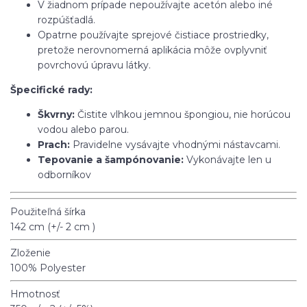
V žiadnom prípade nepoužívajte acetón alebo iné
rozpúšťadlá.
Opatrne používajte sprejové čistiace prostriedky,
pretože nerovnomerná aplikácia môže ovplyvniť
povrchovú úpravu látky.
Špecifické rady:
Škvrny:
Čistite vlhkou jemnou špongiou, nie horúcou
vodou alebo parou.
Prach:
Pravidelne vysávajte vhodnými nástavcami.
Tepovanie a šampónovanie:
Vykonávajte len u
odborníkov
Použiteľná šírka
142 cm (+/- 2 cm )
Zloženie
100% Polyester
Hmotnosť