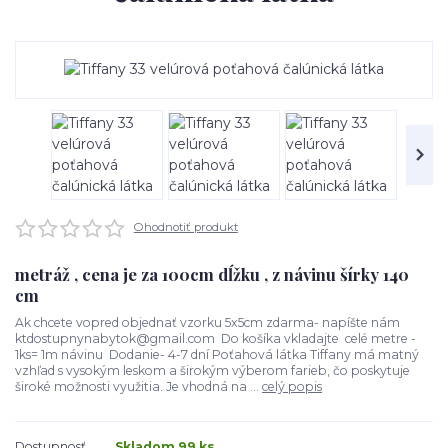
Ohodnotiť produkt
metráž , cena je za 100cm dĺžku , z návinu šírky 140
cm
Ak chcete vopred objednať vzorku 5x5cm zdarma- napíšte nám
ktdostupnynabytok@gmail.com Do košíka vkladajte celé metre -
1ks= 1m návinu Dodanie- 4-7 dní Poťahová látka Tiffany má matný
vzhľad s vysokým leskom a širokým výberom farieb, čo poskytuje
široké možnosti využitia. Je vhodná na ...
celý popis
Dostupnosť
Skladom 99 ks