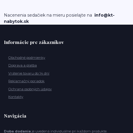
Nacenenia sedačiek na mieru posielajte na
info@kt-
nabytok.sk
Informácie pre zákazníkov
Obchodné podmienky
Doprava a platba
Vrátenie tovaru do 14 dní
Reklamačný poriadok
Ochrana osobných údajov
Kontakty
Navigácia
Doba dodania
je uvedená individuálne pri každom produkte.