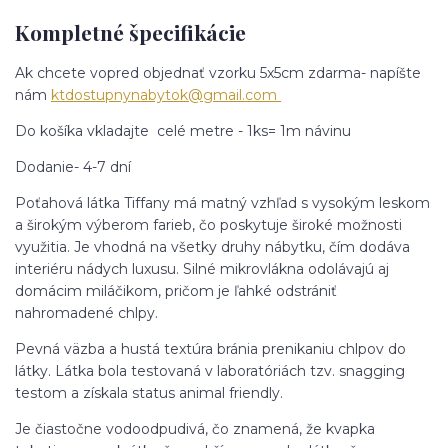
Kompletné špecifikácie
Ak chcete vopred objednať vzorku 5x5cm zdarma- napíšte
nám
ktdostupnynabytok@gmail.com
Do košíka vkladajte celé metre - 1ks= 1m návinu
Dodanie- 4-7 dní
Poťahová látka Tiffany má matný vzhľad s vysokým leskom
a širokým výberom farieb, čo poskytuje široké možnosti
využitia. Je vhodná na všetky druhy nábytku, čím dodáva
interiéru nádych luxusu. Silné mikrovlákna odolávajú aj
domácim miláčikom, pričom je ľahké odstrániť
nahromadené chlpy.
Pevná väzba a hustá textúra bránia prenikaniu chlpov do
látky. Látka bola testovaná v laboratóriách tzv. snagging
testom a získala status animal friendly.
Je čiastočne vodoodpudivá, čo znamená, že kvapka