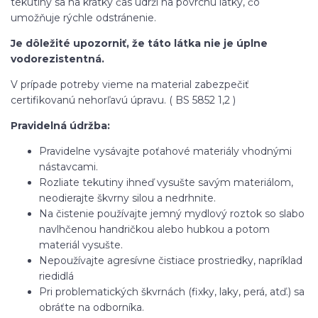
tekutiny sa na krátky čas udrží na povrchu látky, čo
umožňuje rýchle odstránenie.
Je dôležité upozorniť, že táto látka nie je úplne
vodorezistentná.
V prípade potreby vieme na material zabezpečiť
certifikovanú nehorľavú úpravu. ( BS 5852 1,2 )
Pravidelná údržba:
Pravidelne vysávajte poťahové materiály vhodnými
nástavcami.
Rozliate tekutiny ihneď vysušte savým materiálom,
neodierajte škvrny silou a nedrhnite.
Na čistenie používajte jemný mydlový roztok so slabo
navlhčenou handričkou alebo hubkou a potom
materiál vysušte.
Nepoužívajte agresívne čistiace prostriedky, napríklad
riedidlá
Pri problematických škvrnách (fixky, laky, perá, atď.) sa
obráťte na odborníka.