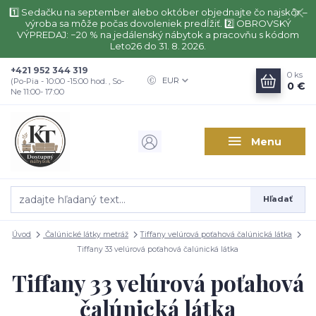
1️⃣ Sedačku na september alebo október objednajte čo najskôr –
výroba sa môže počas dovoleniek predĺžiť. 2️⃣ OBROVSKÝ
VÝPREDAJ: −20 % na jedálenský nábytok a pracovňu s kódom
Leto26 do 31. 8. 2026.
+421 952 344 319
0
ks
EUR
(Po-Pia - 10:00 -15:00 hod. , So-
0 €
Ne 11:00- 17:00
Menu
Hľadať
Úvod
Čalúnické látky metráž
Tiffany velúrová poťahová čalúnická látka
Tiffany 33 velúrová poťahová čalúnická látka
Tiffany 33 velúrová poťahová
čalúnická látka