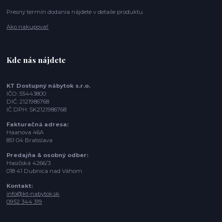
Presný termín dodania nájdete v detaile produktu.
Ako nakupovať
Kde nás nájdete
KT Dostupný nábytok s.r.o.
IČO: 55443800
DIČ: 2121986768
IČ DPH: SK2121986768
Fakturačná adresa:
Haanova 46A
851 04 Bratislava
Predajňa & osobný odber:
Hasičská 4266/3
018 41 Dubnica nad Váhom
Kontakt:
info@kt-nabytok.sk
0952 344 319