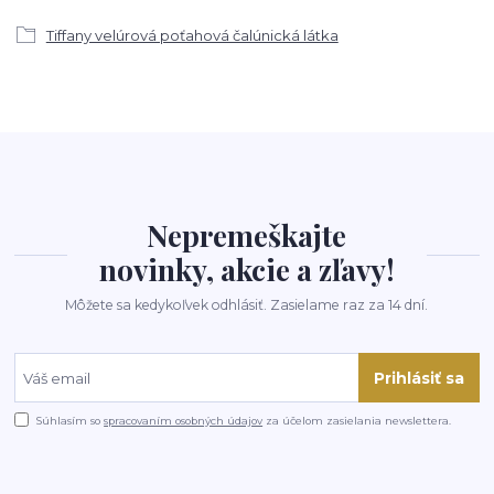
Tiffany velúrová poťahová čalúnická látka
Nepremeškajte
novinky, akcie a zľavy!
Môžete sa kedykoľvek odhlásiť. Zasielame raz za 14 dní.
Prihlásiť sa
Súhlasím so
spracovaním osobných údajov
za účelom zasielania newslettera.