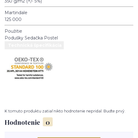
350 g/m2 (+/- 5%)
Martindale
125 000
Použitie
Podušky
Sedačka
Postel
Technická špecifikácia
K tomuto produktu zatiaľ nikto hodnotenie nepridal. Buďte prvý.
Hodnotenie
0