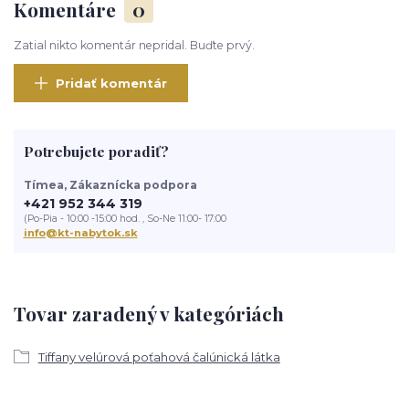
Komentáre
0
Zatial nikto komentár nepridal. Buďte prvý.
Pridať komentár
Potrebujete poradiť?
Tímea, Zákaznícka podpora
+421 952 344 319
(Po-Pia - 10:00 -15:00 hod. , So-Ne 11:00- 17:00
info@kt-nabytok.sk
Tovar zaradený v kategóriách
Tiffany velúrová poťahová čalúnická látka