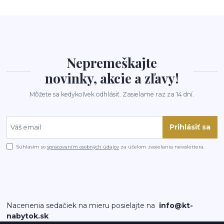
Nepremeškajte
novinky, akcie a zľavy!
Môžete sa kedykoľvek odhlásiť. Zasielame raz za 14 dní.
Prihlásiť sa
Súhlasím so
spracovaním osobných údajov
za účelom zasielania newslettera.
Nacenenia sedačiek na mieru posielajte na
info@kt-
nabytok.sk