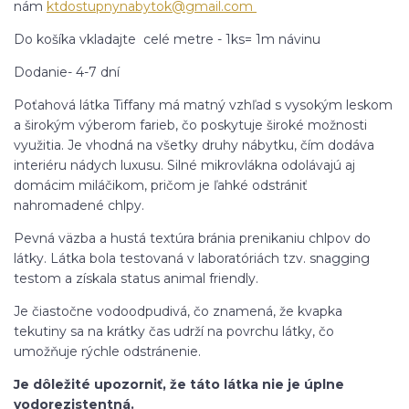
nám
ktdostupnynabytok@gmail.com
Do košíka vkladajte celé metre - 1ks= 1m návinu
Dodanie- 4-7 dní
Poťahová látka Tiffany má matný vzhľad s vysokým leskom
a širokým výberom farieb, čo poskytuje široké možnosti
využitia. Je vhodná na všetky druhy nábytku, čím dodáva
interiéru nádych luxusu. Silné mikrovlákna odolávajú aj
domácim miláčikom, pričom je ľahké odstrániť
nahromadené chlpy.
Pevná väzba a hustá textúra bránia prenikaniu chlpov do
látky. Látka bola testovaná v laboratóriách tzv. snagging
testom a získala status animal friendly.
Je čiastočne vodoodpudivá, čo znamená, že kvapka
tekutiny sa na krátky čas udrží na povrchu látky, čo
umožňuje rýchle odstránenie.
Je dôležité upozorniť, že táto látka nie je úplne
vodorezistentná.