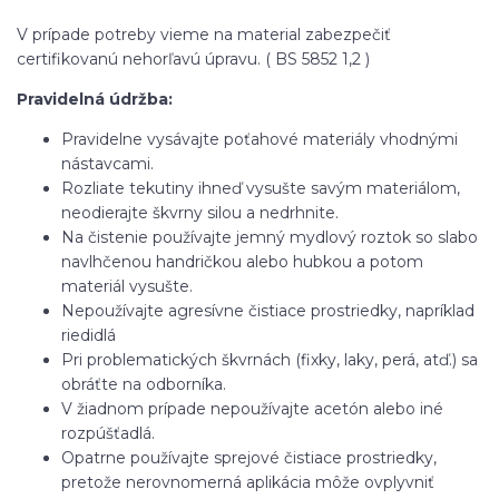
V prípade potreby vieme na material zabezpečiť
certifikovanú nehorľavú úpravu. ( BS 5852 1,2 )
Pravidelná údržba:
Pravidelne vysávajte poťahové materiály vhodnými
nástavcami.
Rozliate tekutiny ihneď vysušte savým materiálom,
neodierajte škvrny silou a nedrhnite.
Na čistenie používajte jemný mydlový roztok so slabo
navlhčenou handričkou alebo hubkou a potom
materiál vysušte.
Nepoužívajte agresívne čistiace prostriedky, napríklad
riedidlá
Pri problematických škvrnách (fixky, laky, perá, atď.) sa
obráťte na odborníka.
V žiadnom prípade nepoužívajte acetón alebo iné
rozpúšťadlá.
Opatrne používajte sprejové čistiace prostriedky,
pretože nerovnomerná aplikácia môže ovplyvniť