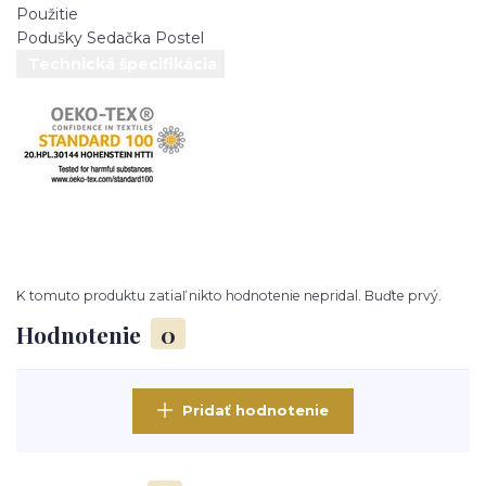
Použitie
Podušky
Sedačka
Postel
Technická špecifikácia
K tomuto produktu zatiaľ nikto hodnotenie nepridal. Buďte prvý.
Hodnotenie
0
Pridať hodnotenie