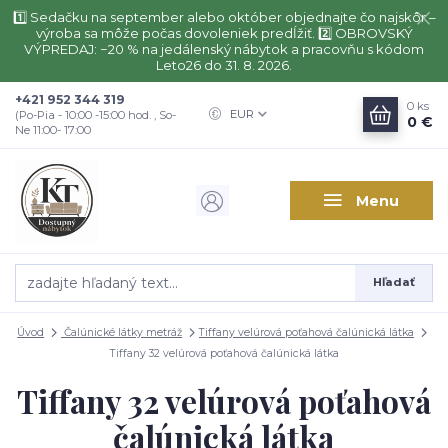
1️⃣ Sedačku na september alebo október objednajte čo najskôr –
výroba sa môže počas dovoleniek predĺžiť. 2️⃣ OBROVSKÝ
VÝPREDAJ: −20 % na jedálenský nábytok a pracovňu s kódom
Leto26 do 31. 8. 2026.
+421 952 344 319
0
ks
EUR
(Po-Pia - 10:00 -15:00 hod. , So-
0 €
Ne 11:00- 17:00
Menu
Hľadať
Úvod
Čalúnické látky metráž
Tiffany velúrová poťahová čalúnická látka
Tiffany 32 velúrová poťahová čalúnická látka
Tiffany 32 velúrová poťahová
čalúnická látka