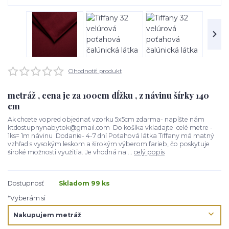
Ohodnotiť produkt
metráž , cena je za 100cm dĺžku , z návinu šírky 140
cm
Ak chcete vopred objednať vzorku 5x5cm zdarma- napíšte nám
ktdostupnynabytok@gmail.com Do košíka vkladajte celé metre -
1ks= 1m návinu Dodanie- 4-7 dní Poťahová látka Tiffany má matný
vzhľad s vysokým leskom a širokým výberom farieb, čo poskytuje
široké možnosti využitia. Je vhodná na ...
celý popis
Dostupnosť
Skladom 99 ks
*Vyberám si