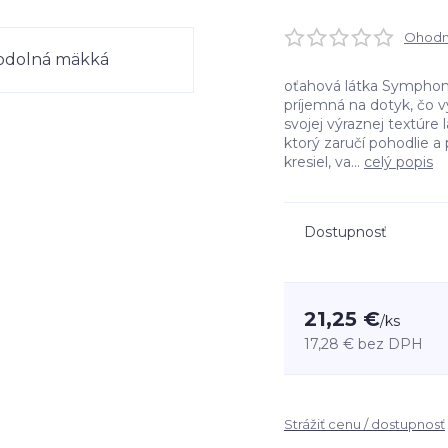
Ohodno
oťahová látka Symphon
príjemná na dotyk, čo
svojej výraznej textúre 
ktorý zaručí pohodlie a
kresiel, va...
celý popis
Dostupnosť
21,25 €
/
ks
17,28 €
bez DPH
Strážiť cenu / dostupnosť