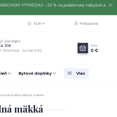
️⃣ OBROVSKÝ VÝPREDAJ: −20 % na jedálenský nábytok a
EUR
Prihlásenie
y? Zavolajte.
0
ks
44 319
0 €
0 -15:00 hod. , So-Ne 11:00-
ieň
Bytové doplnky
Viac
urovaná látka odolná mäkká
olná mäkká