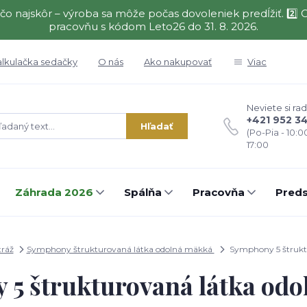
čo najskôr – výroba sa môže počas dovoleniek predĺžiť. 2
pracovňu s kódom Leto26 do 31. 8. 2026.
alkulačka sedačky
O nás
Ako nakupovať
Viac
Neviete si rad
+421 952 3
Hľadať
(Po-Pia - 10:0
17:00
Záhrada 2026
Spálňa
Pracovňa
Preds
tráž
Symphony štrukturovaná látka odolná mäkká
Symphony 5 štrukt
5 štrukturovaná látka od