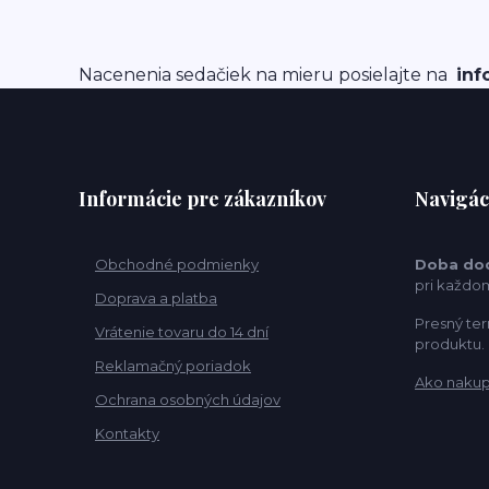
Nacenenia sedačiek na mieru posielajte na
inf
Informácie pre zákazníkov
Navigác
Obchodné podmienky
Doba do
pri každo
Doprava a platba
Presný ter
Vrátenie tovaru do 14 dní
produktu.
Reklamačný poriadok
Ako naku
Ochrana osobných údajov
Kontakty