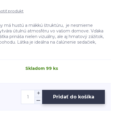
tiť produkt
y má hustú a mäkkú štruktúru, je nesmierne
 vytvára útulnú atmosféru vo vašom domove. Vďaka
látka prináša nielen vizuálny, ale aj hmatový zážitok,
 pohodu. Látka je ideálna na čalúnenie sedačiek,
Skladom 99 ks
Pridať do košíka