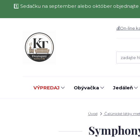
1️⃣ Sedačku na september alebo október objednajte 
💰On-line k
VÝPREDAJ
Obývačka
Jedáleň
Úvod
Čalúnické látky me
Symphony 