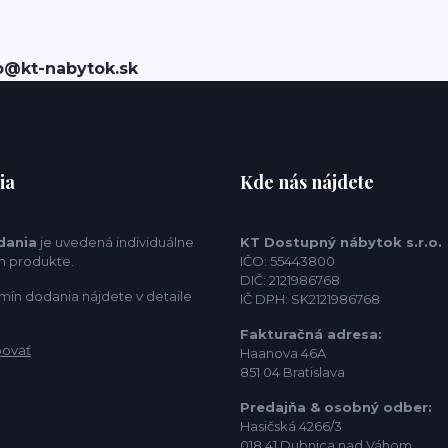
o@kt-nabytok.sk
ia
Kde nás nájdete
dania
je uvedená individuálne
KT Dostupný nábytok s.r.o.
m produkte.
IČO: 55443800
DIČ: 2121986768
mín dodania nájdete v detaile
IČ DPH: SK2121986768
Fakturačná adresa:
povať
Haanova 46A
851 04 Bratislava
Predajňa & osobný odber:
Hasičská 4266/3
018 41 Dubnica nad Váhom