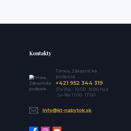
Kontakty
Tímea, Zákaznícka
podpora
+421 952 344 319
(Po-Pia - 10:00 -15:00 hod.
, So-Ne 11:00- 17:00
info@kt-nabytok.sk