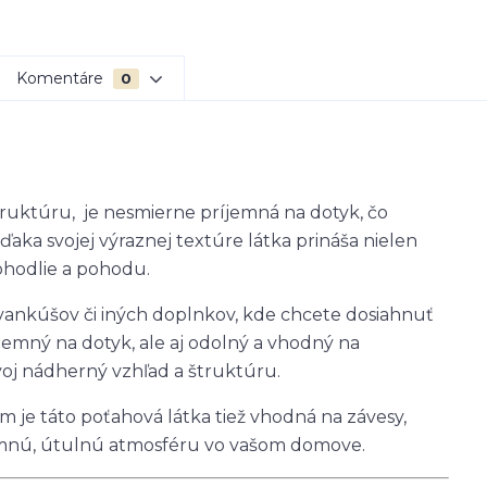
Komentáre
0
uktúru, je nesmierne príjemná na dotyk, čo
ka svojej výraznej textúre látka prináša nielen
pohodlie a pohodu.
, vankúšov či iných doplnkov, kde chcete dosiahnuť
jemný na dotyk, ale aj odolný a vhodný na
oj nádherný vzhľad a štruktúru.
m je táto poťahová látka tiež vhodná na závesy,
jemnú, útulnú atmosféru vo vašom domove.