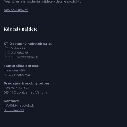
Presný termín dodania nájdete v detaile produktu.
Ako nakupovať
Kde nás nájdete
KT Dostupný nábytok s.r.o.
IČO: 55443800
DIČ: 2121986768
IČ DPH: SK2121986768
Fakturačná adresa:
Haanova 46A
851 04 Bratislava
Predajňa & osobný odber:
Hasičská 4266/3
018 41 Dubnica nad Váhom
Kontakt:
info@kt-nabytok.sk
0952 344 319