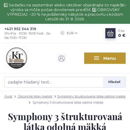
1️⃣ Sedačku na september alebo október objednajte čo najskôr –
výroba sa môže počas dovoleniek predĺžiť. 2️⃣ OBROVSKÝ
VÝPREDAJ: −20 % na jedálenský nábytok a pracovňu s kódom
Leto26 do 31. 8. 2026.
+421 952 344 319
0
ks
EUR
(Po-Pia - 10:00 -15:00 hod. , So-
0 €
Ne 11:00- 17:00
Menu
Hľadať
Úvod
Čalúnické látky metráž
Symphony štrukturovaná látka odolná mäkká
Symphony 3 štrukturovaná látka odolná mäkká
Symphony 3 štrukturovaná
látka odolná mäkká