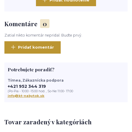
Pridať hodnotenie
Komentáre
0
Zatial nikto komentár nepridal. Buďte prvý.
Pridať komentár
Potrebujete poradiť?
Tímea, Zákaznícka podpora
+421 952 344 319
(Po-Pia - 10:00 -15:00 hod. , So-Ne 11:00- 17:00
info@kt-nabytok.sk
Tovar zaradený v kategóriách