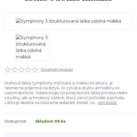
Ohodnotiť produkt
oťahová látka Symphony má hustú a mäkkú štruktúru, je
nesmierne príjemná na dotyk, čo vytvára útulnú atmosféru vo
vašom domove. Vďaka svojej výraznej textúre látka prináša nielen
vizuálny, ale aj hmatový zážitok, ktorý zaručí pohodlie a pohodu.
Látka je ideálna na čalúnenie sedačiek, kresiel, va...
celý popis
Dostupnosť
Skladom 99 ks