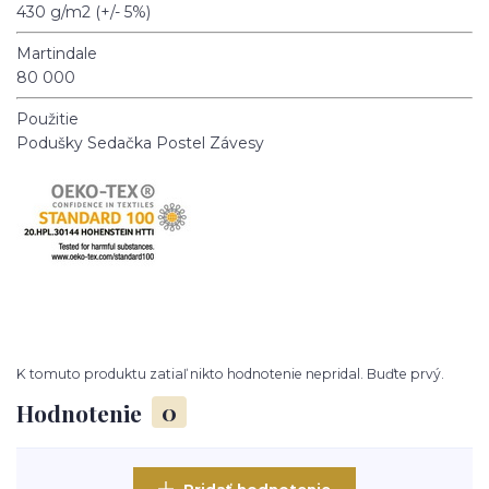
430 g/m2 (+/- 5%)
Martindale
80 000
Použitie
Podušky
Sedačka
Postel
Závesy
K tomuto produktu zatiaľ nikto hodnotenie nepridal. Buďte prvý.
Hodnotenie
0