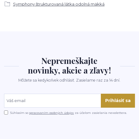
Symphony štrukturovaná látka odolná mäkká
Nepremeškajte
novinky, akcie a zľavy!
Môžete sa kedykoľvek odhlásiť. Zasielame raz za 14 dní.
Prihlásiť sa
Súhlasím so
spracovaním osobných údajov
za účelom zasielania newslettera.