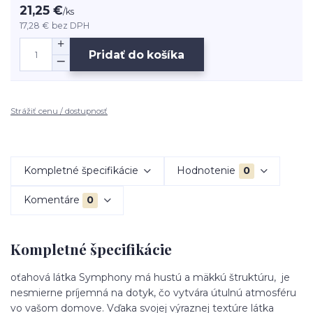
21,25 €
/
ks
17,28 €
bez DPH
Pridať do košíka
Strážiť cenu / dostupnosť
Kompletné špecifikácie
Hodnotenie
0
Komentáre
0
Kompletné špecifikácie
oťahová látka Symphony má hustú a mäkkú štruktúru, je
nesmierne príjemná na dotyk, čo vytvára útulnú atmosféru
vo vašom domove. Vďaka svojej výraznej textúre látka