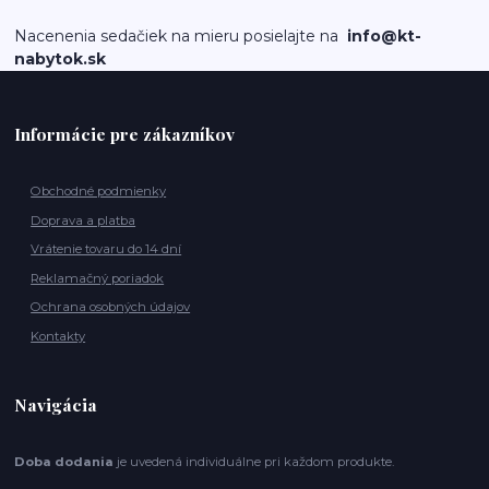
Nacenenia sedačiek na mieru posielajte na
info@kt-
nabytok.sk
Informácie pre zákazníkov
Obchodné podmienky
Doprava a platba
Vrátenie tovaru do 14 dní
Reklamačný poriadok
Ochrana osobných údajov
Kontakty
Navigácia
Doba dodania
je uvedená individuálne pri každom produkte.