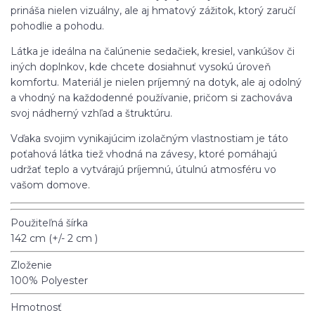
prináša nielen vizuálny, ale aj hmatový zážitok, ktorý zaručí
pohodlie a pohodu.
Látka je ideálna na čalúnenie sedačiek, kresiel, vankúšov či
iných doplnkov, kde chcete dosiahnuť vysokú úroveň
komfortu. Materiál je nielen príjemný na dotyk, ale aj odolný
a vhodný na každodenné používanie, pričom si zachováva
svoj nádherný vzhľad a štruktúru.
Vďaka svojim vynikajúcim izolačným vlastnostiam je táto
poťahová látka tiež vhodná na závesy, ktoré pomáhajú
udržať teplo a vytvárajú príjemnú, útulnú atmosféru vo
vašom domove.
Použiteľná šírka
142 cm (+/- 2 cm )
Zloženie
100% Polyester
Hmotnosť