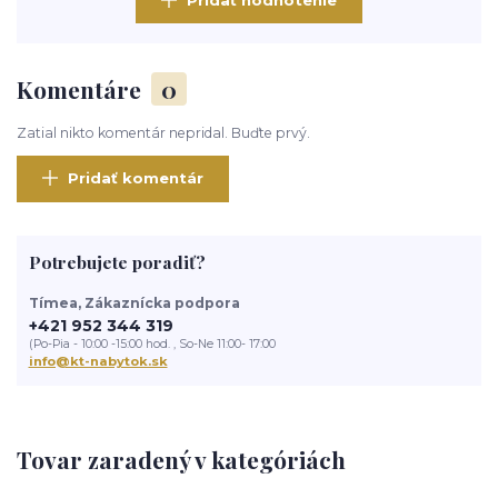
Pridať hodnotenie
Komentáre
0
Zatial nikto komentár nepridal. Buďte prvý.
Pridať komentár
Potrebujete poradiť?
Tímea, Zákaznícka podpora
+421 952 344 319
(Po-Pia - 10:00 -15:00 hod. , So-Ne 11:00- 17:00
info@kt-nabytok.sk
Tovar zaradený v kategóriách