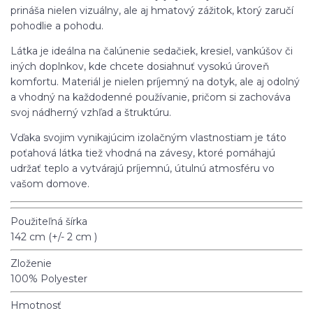
prináša nielen vizuálny, ale aj hmatový zážitok, ktorý zaručí
pohodlie a pohodu.
Látka je ideálna na čalúnenie sedačiek, kresiel, vankúšov či
iných doplnkov, kde chcete dosiahnuť vysokú úroveň
komfortu. Materiál je nielen príjemný na dotyk, ale aj odolný
a vhodný na každodenné používanie, pričom si zachováva
svoj nádherný vzhľad a štruktúru.
Vďaka svojim vynikajúcim izolačným vlastnostiam je táto
poťahová látka tiež vhodná na závesy, ktoré pomáhajú
udržať teplo a vytvárajú príjemnú, útulnú atmosféru vo
vašom domove.
Použiteľná šírka
142 cm (+/- 2 cm )
Zloženie
100% Polyester
Hmotnosť