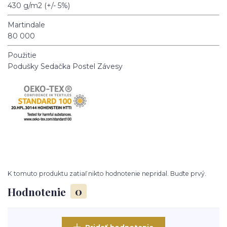
430 g/m2 (+/- 5%)
Martindale
80 000
Použitie
Podušky
Sedačka
Postel
Závesy
K tomuto produktu zatiaľ nikto hodnotenie nepridal. Buďte prvý.
Hodnotenie
0