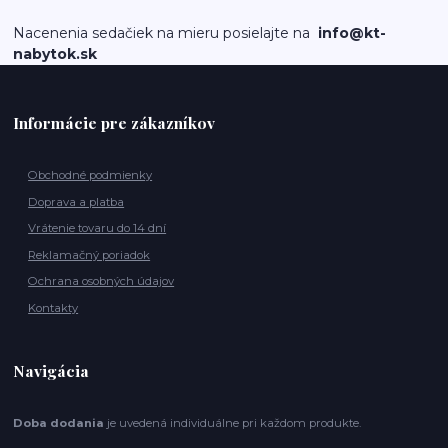
Nacenenia sedačiek na mieru posielajte na
info@kt-
nabytok.sk
Informácie pre zákazníkov
Obchodné podmienky
Doprava a platba
Vrátenie tovaru do 14 dní
Reklamačný poriadok
Ochrana osobných údajov
Kontakty
Navigácia
Doba dodania
je uvedená individuálne pri každom produkte.