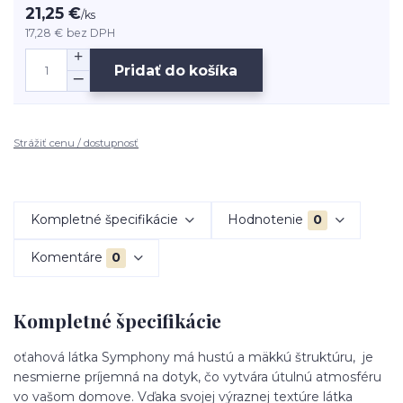
21,25 €
/
ks
17,28 €
bez DPH
Pridať do košíka
Strážiť cenu / dostupnosť
Kompletné špecifikácie
Hodnotenie
0
Komentáre
0
Kompletné špecifikácie
oťahová látka Symphony má hustú a mäkkú štruktúru, je
nesmierne príjemná na dotyk, čo vytvára útulnú atmosféru
vo vašom domove. Vďaka svojej výraznej textúre látka