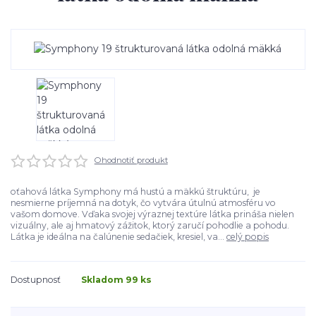
Ohodnotiť produkt
oťahová látka Symphony má hustú a mäkkú štruktúru, je
nesmierne príjemná na dotyk, čo vytvára útulnú atmosféru vo
vašom domove. Vďaka svojej výraznej textúre látka prináša nielen
vizuálny, ale aj hmatový zážitok, ktorý zaručí pohodlie a pohodu.
Látka je ideálna na čalúnenie sedačiek, kresiel, va...
celý popis
Dostupnosť
Skladom 99 ks