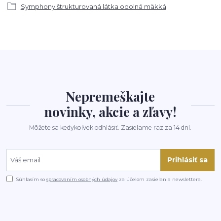
Symphony štrukturovaná látka odolná mäkká
Nepremeškajte
novinky, akcie a zľavy!
Môžete sa kedykoľvek odhlásiť. Zasielame raz za 14 dní.
Prihlásiť sa
Súhlasím so
spracovaním osobných údajov
za účelom zasielania newslettera.