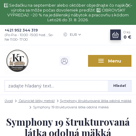
1️⃣ Sedačku na september alebo október objednajte čo najskôr –
výroba sa môže počas dovoleniek predĺžiť. 2️⃣ OBROVSKÝ
VÝPREDAJ: −20 % na jedálenský nábytok a pracovňu s kódom
Leto26 do 31. 8. 2026.
+421 952 344 319
0
ks
EUR
(Po-Pia - 10:00 -15:00 hod. , So-
0 €
Ne 11:00- 17:00
Menu
Hľadať
Úvod
Čalúnické látky metráž
Symphony štrukturovaná látka odolná mäkká
Symphony 19 štrukturovaná látka odolná mäkká
Symphony 19 štrukturovaná
látka odolná mäkká