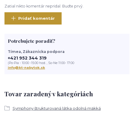
Zatial nikto komentár nepridal. Buďte prvý.
Pridať komentár
Potrebujete poradiť?
Tímea, Zákaznícka podpora
+421 952 344 319
(Po-Pia - 10:00 -15:00 hod. , So-Ne 11:00- 17:00
info@kt-nabytok.sk
Tovar zaradený v kategóriách
Symphony štrukturovaná látka odolná mäkká