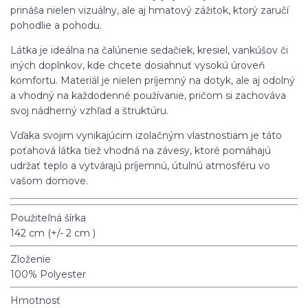
prináša nielen vizuálny, ale aj hmatový zážitok, ktorý zaručí
pohodlie a pohodu.
Látka je ideálna na čalúnenie sedačiek, kresiel, vankúšov či
iných doplnkov, kde chcete dosiahnuť vysokú úroveň
komfortu. Materiál je nielen príjemný na dotyk, ale aj odolný
a vhodný na každodenné používanie, pričom si zachováva
svoj nádherný vzhľad a štruktúru.
Vďaka svojim vynikajúcim izolačným vlastnostiam je táto
poťahová látka tiež vhodná na závesy, ktoré pomáhajú
udržať teplo a vytvárajú príjemnú, útulnú atmosféru vo
vašom domove.
Použiteľná šírka
142 cm (+/- 2 cm )
Zloženie
100% Polyester
Hmotnosť