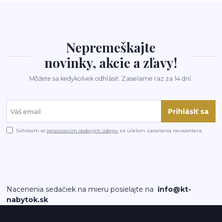
Nepremeškajte
novinky, akcie a zľavy!
Môžete sa kedykoľvek odhlásiť. Zasielame raz za 14 dní.
Prihlásiť sa
Súhlasím so
spracovaním osobných údajov
za účelom zasielania newslettera.
Nacenenia sedačiek na mieru posielajte na
info@kt-
nabytok.sk