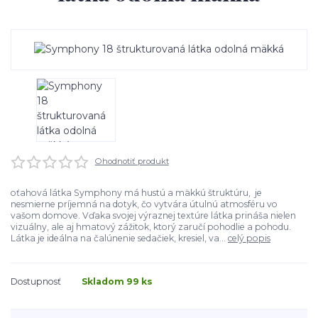
Ohodnotiť produkt
oťahová látka Symphony má hustú a mäkkú štruktúru, je
nesmierne príjemná na dotyk, čo vytvára útulnú atmosféru vo
vašom domove. Vďaka svojej výraznej textúre látka prináša nielen
vizuálny, ale aj hmatový zážitok, ktorý zaručí pohodlie a pohodu.
Látka je ideálna na čalúnenie sedačiek, kresiel, va...
celý popis
Dostupnosť
Skladom 99 ks