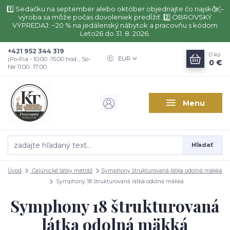
1️⃣ Sedačku na september alebo október objednajte čo najskôr –
výroba sa môže počas dovoleniek predĺžiť. 2️⃣ OBROVSKÝ
VÝPREDAJ: −20 % na jedálenský nábytok a pracovňu s kódom
Leto26 do 31. 8. 2026.
+421 952 344 319
0
ks
EUR
(Po-Pia - 10:00 -15:00 hod. , So-
0 €
Ne 11:00- 17:00
Menu
Hľadať
Úvod
Čalúnické látky metráž
Symphony štrukturovaná látka odolná mäkká
Symphony 18 štrukturovaná látka odolná mäkká
Symphony 18 štrukturovaná
látka odolná mäkká