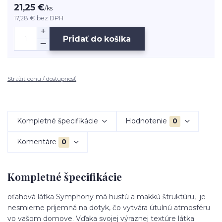
21,25 €
/
ks
17,28 €
bez DPH
Pridať do košíka
Strážiť cenu / dostupnosť
Kompletné špecifikácie
Hodnotenie
0
Komentáre
0
Kompletné špecifikácie
oťahová látka Symphony má hustú a mäkkú štruktúru, je
nesmierne príjemná na dotyk, čo vytvára útulnú atmosféru
vo vašom domove. Vďaka svojej výraznej textúre látka