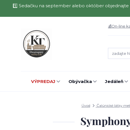
1️⃣ Sedačku na september alebo október objednajte 
💰On-line k
VÝPREDAJ
Obývačka
Jedáleň
Úvod
Čalúnické látky met
Symphony 