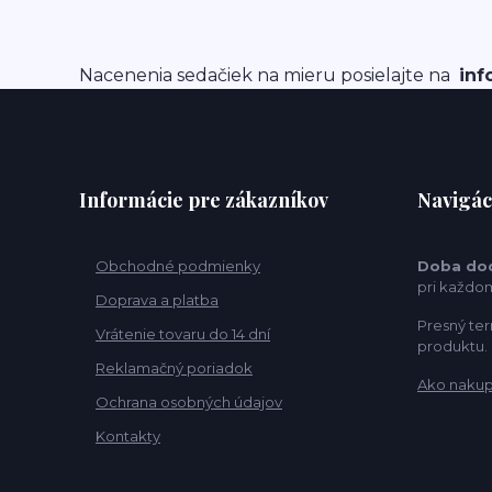
Nacenenia sedačiek na mieru posielajte na
inf
Informácie pre zákazníkov
Navigác
Obchodné podmienky
Doba do
pri každo
Doprava a platba
Presný ter
Vrátenie tovaru do 14 dní
produktu.
Reklamačný poriadok
Ako naku
Ochrana osobných údajov
Kontakty