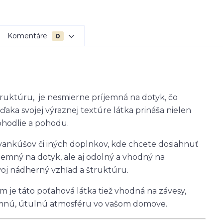
Komentáre
0
uktúru, je nesmierne príjemná na dotyk, čo
ka svojej výraznej textúre látka prináša nielen
pohodlie a pohodu.
, vankúšov či iných doplnkov, kde chcete dosiahnuť
jemný na dotyk, ale aj odolný a vhodný na
oj nádherný vzhľad a štruktúru.
m je táto poťahová látka tiež vhodná na závesy,
jemnú, útulnú atmosféru vo vašom domove.