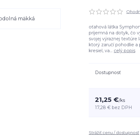
Ohodno
oťahová látka Symphon
príjemná na dotyk, čo
svojej výraznej textúre 
ktorý zaručí pohodlie a
kresiel, va...
celý popis
Dostupnosť
21,25 €
/
ks
17,28 €
bez DPH
Strážiť cenu / dostupnosť