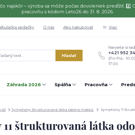
čo najskôr – výroba sa môže počas dovoleniek predĺžiť. 2
pracovňu s kódom Leto26 do 31. 8. 2026.
alkulačka sedačky
O nás
Ako nakupovať
Viac
Neviete si rad
+421 952 3
Hľadať
(Po-Pia - 10:0
17:00
Záhrada 2026
Spálňa
Pracovňa
Preds
ráž
Symphony štrukturovaná látka odolná mäkká
Symphony 11 štrukt
11 štrukturovaná látka od