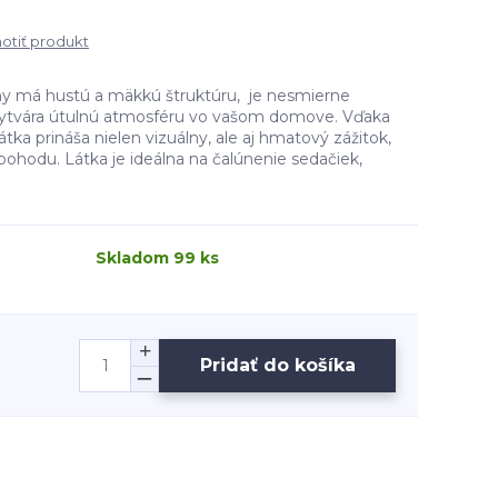
tiť produkt
y má hustú a mäkkú štruktúru, je nesmierne
 vytvára útulnú atmosféru vo vašom domove. Vďaka
látka prináša nielen vizuálny, ale aj hmatový zážitok,
 pohodu. Látka je ideálna na čalúnenie sedačiek,
Skladom 99 ks
Pridať do košíka