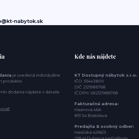
o@kt-nabytok.sk
ia
Kde nás nájdete
dania
je uvedená individuálne
KT Dostupný nábytok s.r.o.
m produkte.
IČO: 55443800
DIČ: 2121986768
mín dodania nájdete v detaile
IČ DPH: SK2121986768
Fakturačná adresa:
povať
Haanova 46A
851 04 Bratislava
Predajňa & osobný odber:
Hasičská 4266/3
018 41 Dubnica nad Váhom