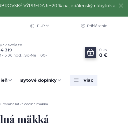
️⃣ OBROVSKÝ VÝPREDAJ: −20 % na jedálenský nábytok a
EUR
Prihlásenie
y? Zavolajte.
0
ks
44 319
0 €
0 -15:00 hod. , So-Ne 11:00-
ieň
Bytové doplnky
Viac
urovaná látka odolná mäkká
olná mäkká