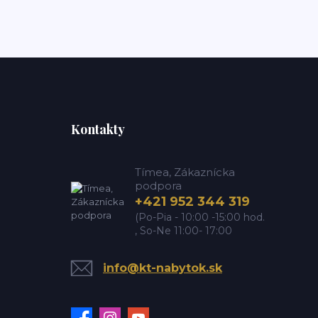
Kontakty
Tímea, Zákaznícka
podpora
+421 952 344 319
(Po-Pia - 10:00 -15:00 hod.
, So-Ne 11:00- 17:00
info@kt-nabytok.sk