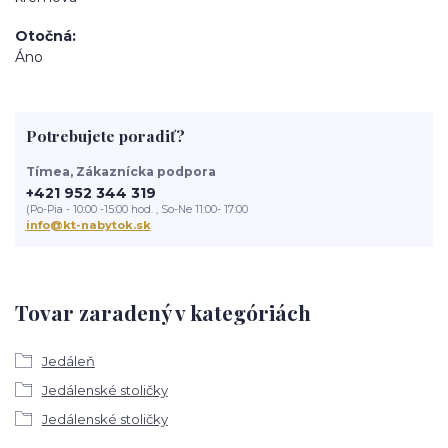
Otočná
Áno
Potrebujete poradiť?
Tímea, Zákaznícka podpora
+421 952 344 319
(Po-Pia - 10:00 -15:00 hod. , So-Ne 11:00- 17:00
info@kt-nabytok.sk
Tovar zaradený v kategóriách
Jedáleň
Jedálenské stoličky
Jedálenské stoličky