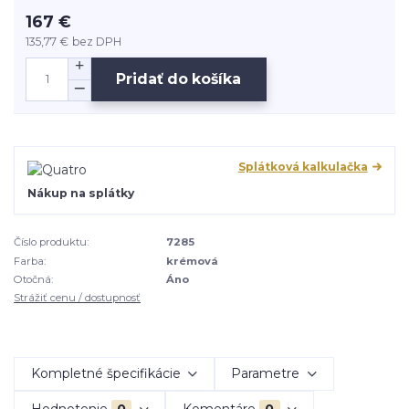
167 €
135,77 €
bez DPH
Pridať do košíka
Splátková kalkulačka
Nákup na splátky
Číslo produktu:
7285
Farba:
krémová
Otočná:
Áno
Strážiť cenu / dostupnosť
Kompletné špecifikácie
Parametre