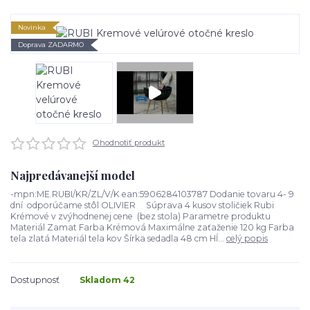
Novinka
Doprava ZADARMO
Ohodnotiť produkt
Najpredávanejší model
-mpn:ME.RUBI/KR/ZL/V/K ean:5906284103787 Dodanie tovaru 4- 9
dní odporúčame stôl OLIVIER Súprava 4 kusov stoličiek Rubi
Krémové v zvýhodnenej cene (bez stola) Parametre produktu
Materiál Zamat Farba Krémová Maximálne zaťaženie 120 kg Farba
tela zlatá Materiál tela kov Šírka sedadla 48 cm Hĺ...
celý popis
Dostupnosť
Skladom 42