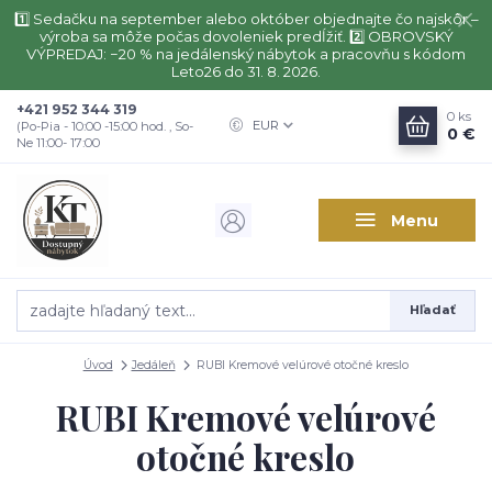
1️⃣ Sedačku na september alebo október objednajte čo najskôr –
výroba sa môže počas dovoleniek predĺžiť. 2️⃣ OBROVSKÝ
VÝPREDAJ: −20 % na jedálenský nábytok a pracovňu s kódom
Leto26 do 31. 8. 2026.
+421 952 344 319
0
ks
EUR
(Po-Pia - 10:00 -15:00 hod. , So-
0 €
Ne 11:00- 17:00
Menu
Hľadať
Úvod
Jedáleň
RUBI Kremové velúrové otočné kreslo
RUBI Kremové velúrové
otočné kreslo