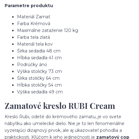
Parametre produktu
Materiál
Zamat
Farba
Krémová
Maximálne zaťaženie
120 kg
Farba tela
zlatá
Materiál tela
kov
Šírka sedadla
48 cm
Hĺbka sedadla
41 cm
Podrúčky
áno
Výška stoličky
73 cm
Šírka stoličky
64 cm
Hĺbka stoličky
54 cm
Výška sedadla
49 cm
Zamatové kreslo RUBI Cream
Kreslo Rubi, odeté do krémového zamatu, je vo svete
nábytku ako umelecké dielo. Nie je to len fenomenálne
vyzerajúci dizajnový prvok, ale aj ukazovateľ pohodlia a
praktickosti. Kľúčom k jeho jedinečnosti je
zamatový cop