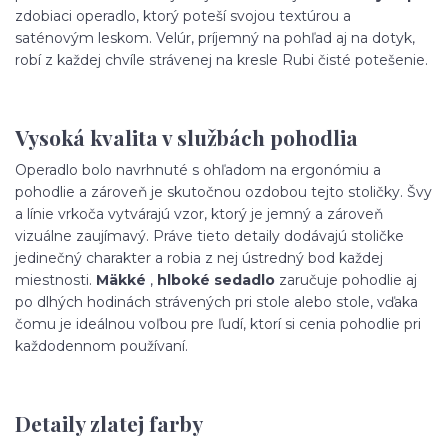
zdobiaci operadlo, ktorý poteší svojou textúrou a
saténovým leskom. Velúr, príjemný na pohľad aj na dotyk,
robí z každej chvíle strávenej na kresle Rubi čisté potešenie.
Vysoká kvalita v službách pohodlia
Operadlo bolo navrhnuté s ohľadom na ergonómiu a
pohodlie a zároveň je skutočnou ozdobou tejto stoličky. Švy
a línie vrkoča vytvárajú vzor, ​​ktorý je jemný a zároveň
vizuálne zaujímavý. Práve tieto detaily dodávajú stoličke
jedinečný charakter a robia z nej ústredný bod každej
miestnosti.
Mäkké
,
hlboké sedadlo
zaručuje pohodlie aj
po dlhých hodinách strávených pri stole alebo stole, vďaka
čomu je ideálnou voľbou pre ľudí, ktorí si cenia pohodlie pri
každodennom používaní.
Detaily zlatej farby