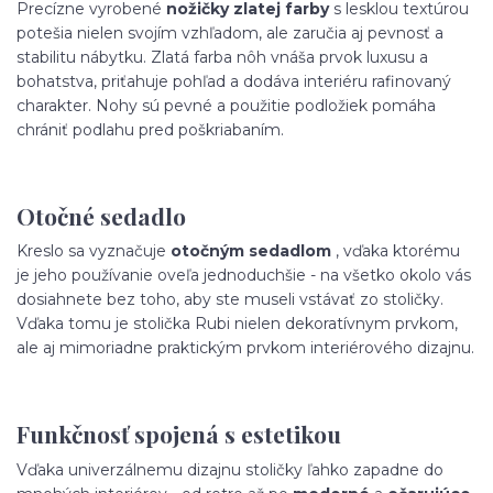
Precízne vyrobené
nožičky zlatej farby
s lesklou textúrou
potešia nielen svojím vzhľadom, ale zaručia aj pevnosť a
stabilitu nábytku. Zlatá farba nôh vnáša prvok luxusu a
bohatstva, priťahuje pohľad a dodáva interiéru rafinovaný
charakter. Nohy sú pevné a použitie podložiek pomáha
chrániť podlahu pred poškriabaním.
Otočné sedadlo
Kreslo sa vyznačuje
otočným sedadlom
, vďaka ktorému
je jeho používanie oveľa jednoduchšie - na všetko okolo vás
dosiahnete bez toho, aby ste museli vstávať zo stoličky.
Vďaka tomu je stolička Rubi nielen dekoratívnym prvkom,
ale aj mimoriadne praktickým prvkom interiérového dizajnu.
Funkčnosť spojená s estetikou
Vďaka univerzálnemu dizajnu stoličky ľahko zapadne do