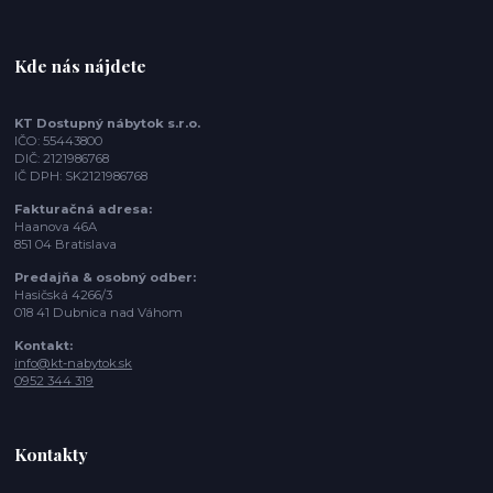
Kde nás nájdete
KT Dostupný nábytok s.r.o.
IČO: 55443800
DIČ: 2121986768
IČ DPH: SK2121986768
Fakturačná adresa:
Haanova 46A
851 04 Bratislava
Predajňa & osobný odber:
Hasičská 4266/3
018 41 Dubnica nad Váhom
Kontakt:
info@kt-nabytok.sk
0952 344 319
Kontakty