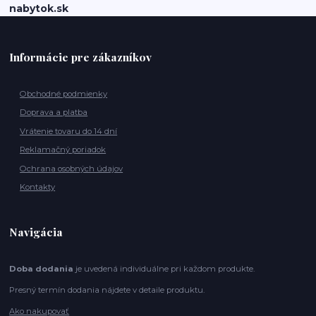
nabytok.sk
Informácie pre zákazníkov
Obchodné podmienky
Doprava a platba
Vrátenie tovaru do 14 dní
Reklamačný poriadok
Ochrana osobných údajov
Kontakty
Navigácia
Doba dodania
je uvedená individuálne pri každom produkte.
Presný termín dodania nájdete v detaile produktu.
Ako nakupovať