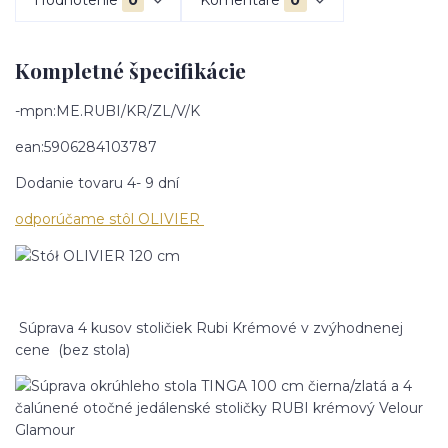
Hodnotenie
0
Komentáre
0
Kompletné špecifikácie
-mpn:ME.RUBI/KR/ZL/V/K
ean:5906284103787
Dodanie tovaru 4- 9 dní
odporúčame stôl OLIVIER
Súprava 4 kusov stoličiek Rubi Krémové v zvýhodnenej
cene (bez stola)