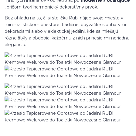
mnohých interiérov - od retro až po
moderné
a
očarujúce
, pričom tvorí harmonický dekoratívny prvok.
Bez ohľadu na to, či si stolička Rubi nájde svoje miesto v
minimalistickom priestore, tradičnej obývačke s bohatými
dekoráciami alebo v eklektickej jedálni, kde sa miešajú
rôzne štýly a obdobia, každému z nich prinesie mimoriadnu
eleganciu.