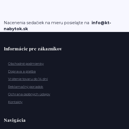
Nacenenia sedačiek na mieru posielajte na
info@kt-
nabytok.sk
Informácie pre zákazníkov
Obchodné podmienky
Doprava a platba
Vrátenie tovaru do 14 dní
Reklamačný poriadok
Ochrana osobných údajov
Kontakty
Navigácia