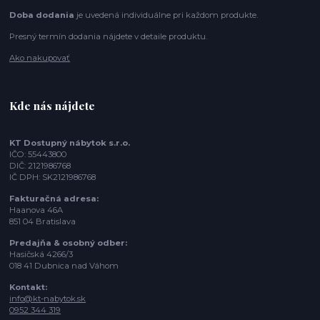
Doba dodania
je uvedená individuálne pri každom produkte.
Presný termín dodania nájdete v detaile produktu.
Ako nakupovať
Kde nás nájdete
KT Dostupný nábytok s.r.o.
IČO: 55443800
DIČ: 2121986768
IČ DPH: SK2121986768
Fakturačná adresa:
Haanova 46A
851 04 Bratislava
Predajňa & osobný odber:
Hasičská 4266/3
018 41 Dubnica nad Váhom
Kontakt:
info@kt-nabytok.sk
0952 344 319