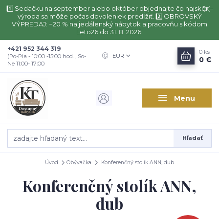
1️⃣ Sedačku na september alebo október objednajte čo najskôr –
výroba sa môže počas dovoleniek predĺžiť. 2️⃣ OBROVSKÝ
VÝPREDAJ: −20 % na jedálenský nábytok a pracovňu s kódom
Leto26 do 31. 8. 2026.
+421 952 344 319
0
ks
EUR
(Po-Pia - 10:00 -15:00 hod. , So-
0 €
Ne 11:00- 17:00
Menu
Hľadať
Úvod
Obývačka
Konferenčný stolík ANN, dub
Konferenčný stolík ANN,
dub