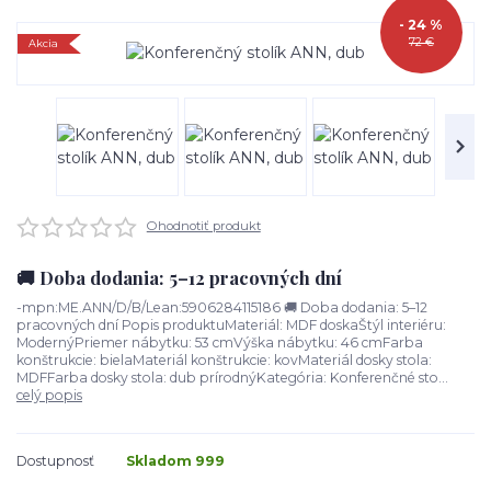
- 24 %
72 €
Akcia
Ohodnotiť produkt
🚚 Doba dodania: 5–12 pracovných dní
-mpn:ME.ANN/D/B/Lean:5906284115186 🚚 Doba dodania: 5–12
pracovných dní Popis produktuMateriál: MDF doskaŠtýl interiéru:
ModernýPriemer nábytku: 53 cmVýška nábytku: 46 cmFarba
konštrukcie: bielaMateriál konštrukcie: kovMateriál dosky stola:
MDFFarba dosky stola: dub prírodnýKategória: Konferenčné sto...
celý popis
Dostupnosť
Skladom 999