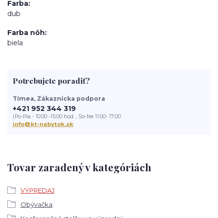
Farba
dub
Farba nôh
biela
Potrebujete poradiť?
Tímea, Zákaznícka podpora
+421 952 344 319
(Po-Pia - 10:00 -15:00 hod. , So-Ne 11:00- 17:00
info@kt-nabytok.sk
Tovar zaradený v kategóriách
VÝPREDAJ
Obývačka