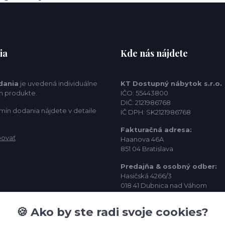
ia
Kde nás nájdete
dania
je uvedená individuálne
KT Dostupný nábytok s.r.o.
m produkte.
IČO: 55443800
DIČ: 2121986768
mín dodania nájdete v detaile
IČ DPH: SK2121986768
Fakturačná adresa:
povať
Haanova 46A
851 04 Bratislava
Predajňa & osobný odber:
Hasičská 4266/3
018 41 Dubnica nad Váhom
Kontakt:
🍪 Ako by ste radi svoje cookies?
info@kt-nabytok.sk
0952 344 319