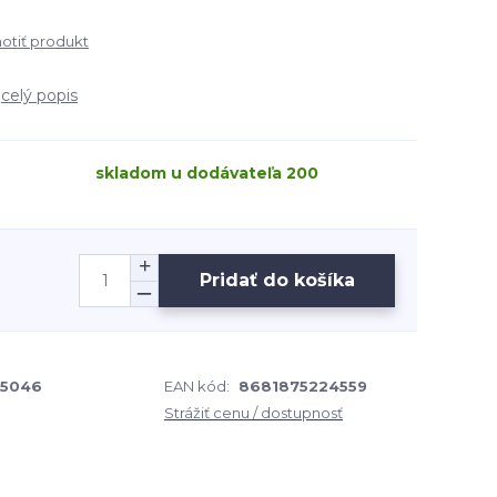
tiť produkt
k
celý popis
skladom u dodávateľa 200
Pridať do košíka
5046
EAN kód:
8681875224559
Strážiť cenu / dostupnosť