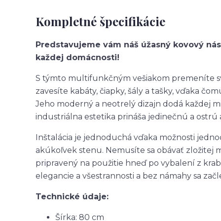
Kompletné špecifikácie
Predstavujeme vám náš úžasný kovový nás
každej domácnosti!
S týmto multifunkčným vešiakom premeníte sv
zavesíte kabáty, čiapky, šály a tašky, vďaka č
Jeho moderný a neotrelý dizajn dodá každej mies
industriálna estetika prináša jedinečnú a ostrú
Inštalácia je jednoduchá vďaka možnosti jed
akúkoľvek stenu. Nemusíte sa obávať zložitej
pripravený na použitie hneď po vybalení z kra
elegancie a všestrannosti a bez námahy sa začl
Technické údaje:
Šírka: 80 cm