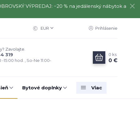
️⃣ OBROVSKÝ VÝPREDAJ: −20 % na jedálenský nábytok a
EUR
Prihlásenie
y? Zavolajte.
0
ks
44 319
0 €
0 -15:00 hod. , So-Ne 11:00-
ieň
Bytové doplnky
Viac