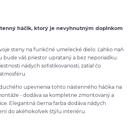
tenný háčik, ktorý je nevyhnutným doplnkom
oje steny na funkčné umelecké dielo. Ľahko naň
omu bude váš priestor uprataný a bez neporiadku.
tnosti nádych sofistikovanosti, zatiaľ čo
 atmosféru.
noduchého upevnenia tohto nástenného háčika na
 montáže - dodáva sa kompletne zmontovaný a
bice. Elegantná čierna farba dodáva nádych
ení do akéhokoľvek štýlu interiéru.