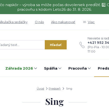
čo najskôr – výroba sa môže počas dovoleniek predĺžiť. 2
pracovňu s kódom Leto26 do 31. 8. 2026.
alkulačka sedačky
O nás
Ako nakupovať
Viac
Neviete si rad
+421 952 3
Hľadať
(Po-Pia - 10:0
17:00
Záhrada 2026
Spálňa
Pracovňa
Preds
Úvod
Predsieň
Sing
Sing