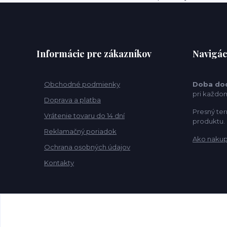
Informácie pre zákazníkov
Navigác
Obchodné podmienky
Doba do
pri každo
Doprava a platba
Presný ter
Vrátenie tovaru do 14 dní
produktu.
Reklamačný poriadok
Ako naku
Ochrana osobných údajov
Kontakty