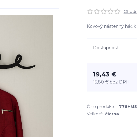
Ohodno
Kovový nástenný háči
Dostupnosť
19,43 €
15,80 €
bez DPH
Číslo produktu:
776HMS
Veľkosť:
čierna