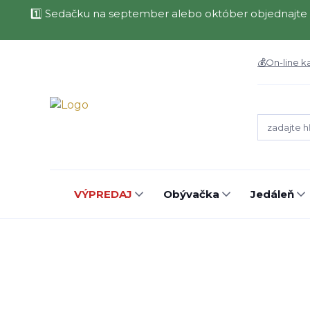
1️⃣ Sedačku na september alebo október objednajte 
💰On-line k
VÝPREDAJ
Obývačka
Jedáleň