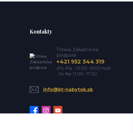
Kontakty
Tímea, Zákaznícka
podpora
+421 952 344 319
(Po-Pia - 10:00 -15:00 hod.
, So-Ne 11:00- 17:00
info@kt-nabytok.sk