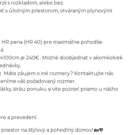
zii s rozkladom, alebo bez.
iť s úložným priestorom, otváraným plynovými
á HR pena (HR 40) pre maximálne pohodlie.
dá
0x100cm je 240€ . Možné doobjednať v akomkoľvek
jednávky.
u:
Máte záujem o iné rozmery? Kontaktujte nás
eníme váš požadovaný rozmer.
tky, širšiu ponuku si vite pozrieť priamo u nášho
re a prevedení.
 priestor na štýlový a pohodlný domov! 🏡💖