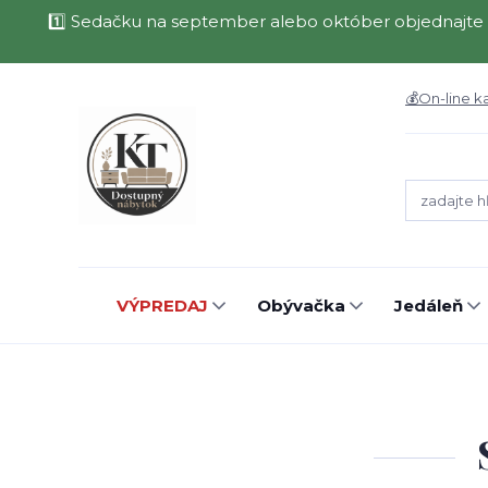
1️⃣ Sedačku na september alebo október objednajte 
💰On-line k
VÝPREDAJ
Obývačka
Jedáleň