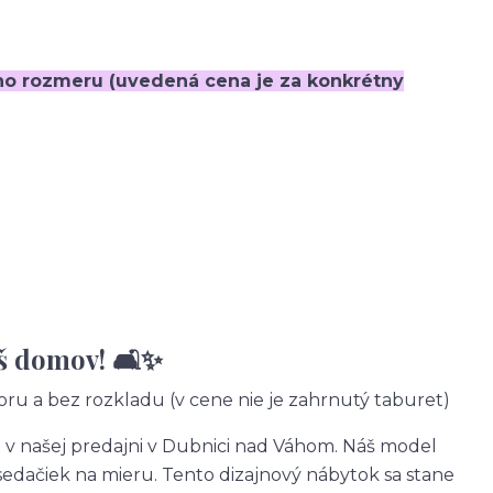
ho rozmeru (uvedená cena je za konkrétny
š domov! 🛋️✨
ru a bez rozkladu (v cene nie je zahrnutý taburet)
v našej predajni v Dubnici nad Váhom. Náš model
 sedačiek na mieru. Tento dizajnový nábytok sa stane