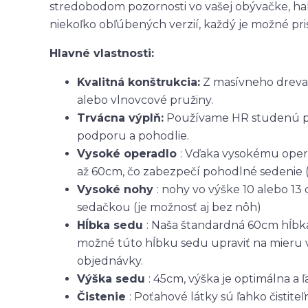
stredobodom pozornosti vo vašej obývačke, h
niekoľko obľúbených verzií, každý je možné pri
Hlavné vlastnosti:
Kvalitná konštrukcia:
Z masívneho dreva,
alebo vlnovcové pružiny.
Trvácna výplň:
Používame HR studenú pen
podporu a pohodlie.
Vysoké operadlo
: Vďaka vysokému opera
až 60cm, čo zabezpečí pohodlné sedenie (v
Vysoké nohy
: nohy vo výške 10 alebo 1
sedačkou (je možnosť aj bez nôh)
Hĺbka sedu
: Naša štandardná 60cm hĺbka
možné túto hĺbku sedu upraviť na mieru v
objednávky.
Výška sedu
: 45cm, výška je optimálna a ľ
Čistenie
: Poťahové látky sú ľahko čistite