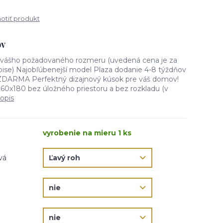
tiť produkt
ov
d vášho požadovaného rozmeru (uvedená cena je za
ise) Najobľúbenejší model Plaza dodanie 4-8 týždňov
ZDARMA Perfektný dizajnový kúsok pre váš domov!
260x180 bez úložného priestoru a bez rozkladu (v
popis
vyrobenie na mieru 1 ks
vá