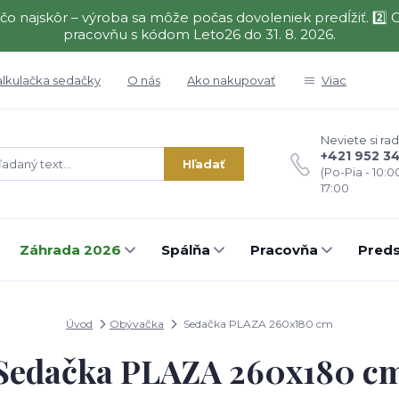
čo najskôr – výroba sa môže počas dovoleniek predĺžiť. 2
pracovňu s kódom Leto26 do 31. 8. 2026.
alkulačka sedačky
O nás
Ako nakupovať
Viac
Neviete si rad
+421 952 3
Hľadať
(Po-Pia - 10:0
17:00
Záhrada 2026
Spálňa
Pracovňa
Preds
Úvod
Obývačka
Sedačka PLAZA 260x180 cm
Sedačka PLAZA 260x180 c