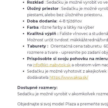
Rozklad
: Sedačku je možné vyrobiť vo ver
Úložný priestor
: Sedačku je možné vyrob
piestami, alebo bez úložného priestoru.
Doba dodania:
4-8 týždňov
Farba
: rôzne farby a látky na výber
Kvalitná výplň :
Faliste vlnovec a studen
Možnosť určiť tvrdosť: mäkká/stredná/tvr
Taburety :
Orientačná cena taburetu 6
rozmere a tvare - upresníte po zadaní ob
Prispôsobte si svoju pohovku na mier
na
info@kt-nabytok.sk
a obratom vám nac
Sedačku je možné vyhotoviť z akejkoľvek lá
dodávateľa
https://www.aksa.sk/
Dostupné rozmery:
Sedačku je možné vyrobiť v akomkoľvek rozme
Objednajte si svoj model Plaza a premeňte svoj