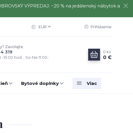
️⃣ OBROVSKÝ VÝPREDAJ: −20 % na jedálenský nábytok a
EUR
Prihlásenie
y? Zavolajte.
0
ks
44 319
0 €
0 -15:00 hod. , So-Ne 11:00-
ieň
Bytové doplnky
Viac
m