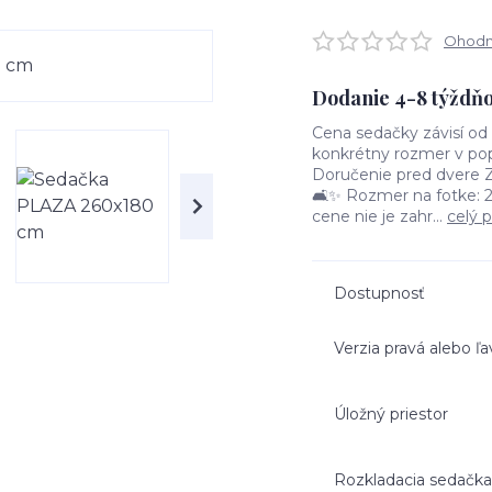
Ohodno
Dodanie 4-8 týždň
Cena sedačky závisí o
konkrétny rozmer v pop
Doručenie pred dvere 
🛋️✨ Rozmer na fotke: 
cene nie je zahr...
celý 
Dostupnosť
Verzia pravá alebo ľa
Úložný priestor
Rozkladacia sedačka