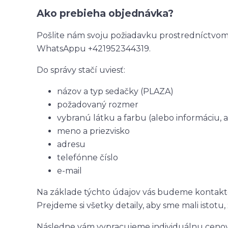
Ako prebieha objednávka?
Pošlite nám svoju požiadavku prostredníctvo
WhatsAppu +421952344319.
Do správy stačí uviesť:
názov a typ sedačky (PLAZA)
požadovaný rozmer
vybranú látku a farbu (alebo informáciu,
meno a priezvisko
adresu
telefónne číslo
e-mail
Na základe týchto údajov vás budeme kontakto
Prejdeme si všetky detaily, aby sme mali istotu
Následne vám vypracujeme individuálnu cenov