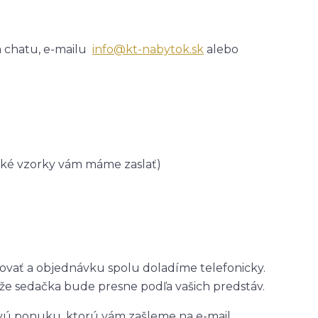
m chatu, e-mailu
info@kt-nabytok.sk
alebo
 aké vzorky vám máme zaslať)
vať a objednávku spolu doladíme telefonicky.
, že sedačka bude presne podľa vašich predstáv.
ú ponuku, ktorú vám zašleme na e-mail.