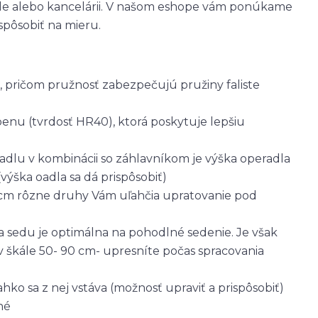
ale alebo kancelárii. V našom eshope vám ponúkame
spôsobiť na mieru.
 pričom pružnosť zabezpečujú pružiny faliste
u (tvrdosť HR40), ktorá poskytuje lepšiu
dlu v kombinácii so záhlavníkom je výška operadla
ýška oadla sa dá prispôsobiť)
3 cm rôzne druhy Vám uľahčia upratovanie pod
 sedu je optimálna na pohodlné sedenie. Je však
 škále 50- 90 cm- upresníte počas spracovania
ahko sa z nej vstáva (možnosť upraviť a prispôsobiť)
ľné