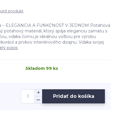
tiť produkt
ka – ELEGANCIA A FUNKČNOSŤ V JEDNOM Poťahová
ný poťahový materiál, ktorý spája eleganciu zamatu s
ou, vďaka čomu je ideálnou voľbou pre výrobu
orácií a prvkov interiérového dizajnu. Vďaka svojej
elý popis
Skladom 99 ks
Pridať do košíka