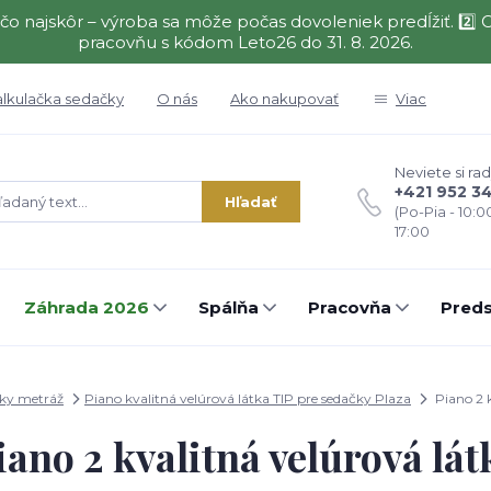
čo najskôr – výroba sa môže počas dovoleniek predĺžiť. 2
pracovňu s kódom Leto26 do 31. 8. 2026.
alkulačka sedačky
O nás
Ako nakupovať
Viac
Neviete si rad
+421 952 3
Hľadať
(Po-Pia - 10:0
17:00
Záhrada 2026
Spálňa
Pracovňa
Preds
tky metráž
Piano kvalitná velúrová látka TIP pre sedačky Plaza
Piano 2 k
iano 2 kvalitná velúrová lát