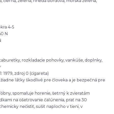
, čierna, zelená, hnedá bordová, morská zelená,
okra 4-5
40 N
N
, taburetky, rozkladacie pohovky, vankúše, doplnky,
y
: 1979, zdroj 0 (cigareta)
žiadne látky škodlivé pre človeka a je bezpečná pre
ofóbny, spomaľuje horenie, šetrný k zvieratám
edkami na ošetrovanie čalúnenia, prať na 30
chemicky nečistiť, sušiť naplocho v tieni, v