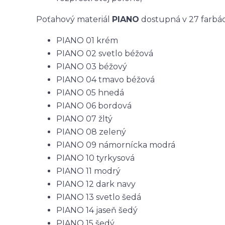
Poťahový materiál
PIANO
dostupná v 27 farbá
PIANO 01 krém
PIANO 02 svetlo béžová
PIANO 03 béžový
PIANO 04 tmavo béžová
PIANO 05 hnedá
PIANO 06 bordová
PIANO 07 žltý
PIANO 08 zelený
PIANO 09 námornícka modrá
PIANO 10 tyrkysová
PIANO 11 modrý
PIANO 12 dark navy
PIANO 13 svetlo šedá
PIANO 14 jaseň šedý
PIANO 15 šedý