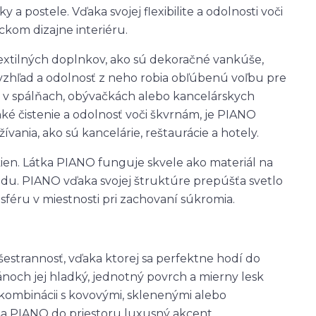
y a postele. Vďaka svojej flexibilite a odolnosti voči
ckom dizajne interiéru.
extilných doplnkov, ako sú dekoračné vankúše,
vzhľad a odolnosť z neho robia obľúbenú voľbu pre
 v spálňach, obývačkách alebo kancelárskych
ahké čistenie a odolnosť voči škvrnám, je PIANO
vania, ako sú kancelárie, reštaurácie a hotely.
 okien. Látka PIANO funguje skvele ako materiál na
riedu. PIANO vďaka svojej štruktúre prepúšťa svetlo
éru v miestnosti pri zachovaní súkromia.
šestrannosť, vďaka ktorej sa perfektne hodí do
noch jej hladký, jednotný povrch a mierny lesk
 kombinácii s kovovými, sklenenými alebo
 PIANO do priestoru luxusný akcent.