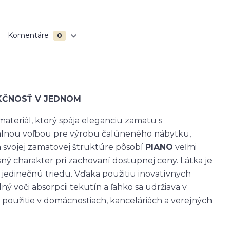
Komentáre
0
NKČNOSŤ V JEDNOM
ateriál, ktorý spája eleganciu zamatu s
álnou voľbou pre výrobu čalúneného nábytku,
a svojej zamatovej štruktúre pôsobí
PIANO
veľmi
ý charakter pri zachovaní dostupnej ceny. Látka je
 jedinečnú triedu. Vďaka použitiu inovatívnych
ý voči absorpcii tekutín a ľahko sa udržiava v
 použitie v domácnostiach, kanceláriách a verejných