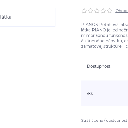
Ohodno
PIANOS Poťahová lát
látka PIANO je jedineč
mimoriadnou funkčnosť
čalúneného nábytku, dek
zamatovej štruktúre...
c
Dostupnosť
/
ks
Strážiť cenu / dostupnosť