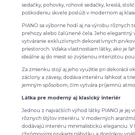
sedačky, pohovky, rohové sedačky, kreslá, stoličk
poškodeniu skvele poslúži v modernom aj klasi
PIANO sa výborne hodí aj na výrobu rôznych t
prehozy alebo čalúnené čela. Jeho elegantný 
vytváranie exkluzívnych dekoratívnych prvkov
priestoroch. Vďaka vlastnostiam látky, ako je ľ
ideálne aj do miest so zvýšenou intenzitou použí
Za zmienku stojí aj jeho využitie pri dekorácii
záclony a závesy, dodáva interiéru ľahkosť a t
jemným spôsobom, čím vytvára príjemnú atmosf
Látka pre moderný aj klasický interiér
Jednou z najväčších výhod látky PIANO je jej v
rôznych štýlov interiéru. V moderných aranžmá
dodávajú interiéru minimalistickú eleganciu. V
chrómovými prvkami nábytku a doplnkov vnáša