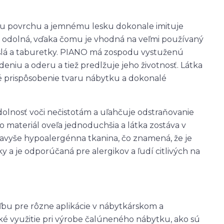
mu povrchu a jemnému lesku dokonale imituje
a odolná, vďaka čomu je vhodná na veľmi používaný
slá a taburetky. PIANO má zospodu vystuženú
deniu a oderu a tiež predlžuje jeho životnosť. Látka
 prispôsobenie tvaru nábytku a dokonalé
olnosť voči nečistotám a uľahčuje odstraňovanie
o materiál oveľa jednoduchšia a látka zostáva v
vyše hypoalergénna tkanina, čo znamená, že je
 a je odporúčaná pre alergikov a ľudí citlivých na
oľbu pre rôzne aplikácie v nábytkárskom a
é využitie pri výrobe čalúneného nábytku, ako sú