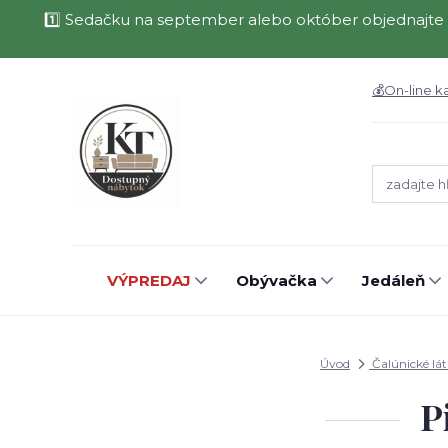
1️⃣ Sedačku na september alebo október objednajte 
💰On-line k
VÝPREDAJ
Obývačka
Jedáleň
Úvod
Čalúnické lá
P