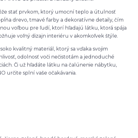
ôže stať prvkom, ktorý umocní teplo a útulnosť
pĺňa drevo, tmavé farby a dekoratívne detaily, čím
ou voľbou pre ľudí, ktorí hľadajú látku, ktorá spája
ňuje voľný dizajn interiéru v akomkoľvek štýle.
ko kvalitný materiál, ktorý sa vďaka svojim
nlivosť, odolnosť voči nečistotám a jednoduché
áciách. Či už hľadáte látku na čalúnenie nábytku,
O určite splní vaše očakávania.