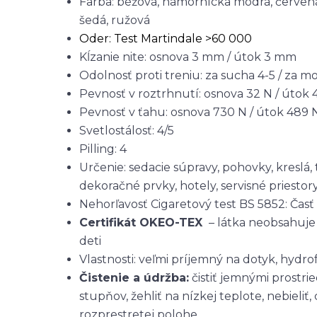
Farba: béžová, námornícka modrá, červená
šedá, ružová
Oder: Test Martindale >60 000
Kĺzanie nite: osnova 3 mm / útok 3 mm
Odolnosť proti treniu: za sucha 4-5 / za m
Pevnosť v roztrhnutí: osnova 32 N / útok 
Pevnosť v ťahu: osnova 730 N / útok 489 
Svetlostálosť: 4/5
Pilling: 4
Určenie: sedacie súpravy, pohovky, kreslá
dekoračné prvky, hotely, servisné priestor
Nehorľavosť Cigaretový test BS 5852: Časť 1
Certifikát OKEO-TEX
– látka neobsahuje 
deti
Vlastnosti: veľmi príjemný na dotyk, hydr
Čistenie a údržba:
čistiť jemnými prostri
stupňov, žehliť na nízkej teplote, nebieliť, 
rozprestretej polohe,