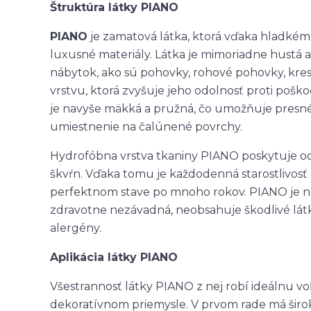
Štruktúra látky PIANO
PIANO
je zamatová látka, ktorá vďaka hladké
luxusné materiály. Látka je mimoriadne hustá 
nábytok, ako sú pohovky, rohové pohovky, kre
vrstvu, ktorá zvyšuje jeho odolnosť proti poško
je navyše mäkká a pružná, čo umožňuje presné
umiestnenie na čalúnené povrchy.
Hydrofóbna vrstva tkaniny PIANO poskytuje od
škvŕn. Vďaka tomu je každodenná starostlivosť 
perfektnom stave po mnoho rokov. PIANO je na
zdravotne nezávadná, neobsahuje škodlivé látky
alergény.
Aplikácia látky PIANO
Všestrannosť látky PIANO z nej robí ideálnu v
dekoratívnom priemysle. V prvom rade má širok