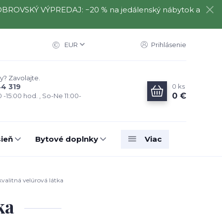
️⃣ OBROVSKÝ VÝPREDAJ: −20 % na jedálenský nábytok a
EUR
Prihlásenie
y? Zavolajte.
0
ks
44 319
0 €
0 -15:00 hod. , So-Ne 11:00-
ieň
Bytové doplnky
Viac
valitná velúrová látka
ka