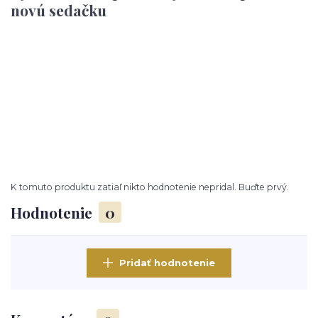
novú sedačku
K tomuto produktu zatiaľ nikto hodnotenie nepridal. Buďte prvý.
Hodnotenie
0
Pridať hodnotenie