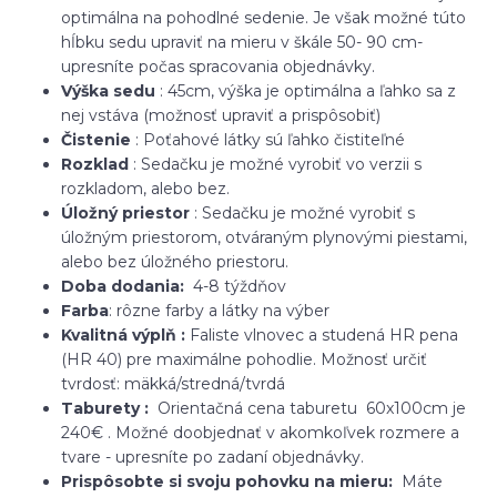
optimálna na pohodlné sedenie. Je však možné túto
hĺbku sedu upraviť na mieru v škále 50- 90 cm-
upresníte počas spracovania objednávky.
Výška sedu
: 45cm, výška je optimálna a ľahko sa z
nej vstáva (možnosť upraviť a prispôsobiť)
Čistenie
: Poťahové látky sú ľahko čistiteľné
Rozklad
: Sedačku je možné vyrobiť vo verzii s
rozkladom, alebo bez.
Úložný priestor
: Sedačku je možné vyrobiť s
úložným priestorom, otváraným plynovými piestami,
alebo bez úložného priestoru.
Doba dodania:
4-8 týždňov
Farba
: rôzne farby a látky na výber
Kvalitná výplň :
Faliste vlnovec a studená HR pena
(HR 40) pre maximálne pohodlie. Možnosť určiť
tvrdosť: mäkká/stredná/tvrdá
Taburety :
Orientačná cena taburetu 60x100cm je
240€ . Možné doobjednať v akomkoľvek rozmere a
tvare - upresníte po zadaní objednávky.
Prispôsobte si svoju pohovku na mieru:
Máte