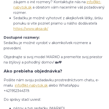
záujem o iné rozmery? Kontaktujte nás na
info@kt-
nabytok.sk
a obratom vám naceníme váš požadovaný
rozmer.
Sedačku je možné vyhotoviť z akejkoľvek látky, širšiu
ponuku si vite pozrieť priamo u nášho dodávateľa
https://www.aksa.sk/
Dostupné rozmery:
Sedačku je možné vyrobiť v akomkoľvek rozmere a
prevedení.
Objednajte si svoj model MARKO a premeňte svoj priestor
na štýlový a pohodlný domov! 🏡💖
Ako prebieha objednávka?
Pošlite nám svoju požiadavku prostredníctvom chatu, e-
mailu
info@kt-nabytok.sk
alebo WhatsAppu
+421952344319.
Do správy stačí uviesť:
názov a typ sedačky (MARKO)