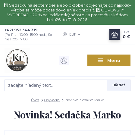
1️⃣ Sedačku na september alebo október objednajte čo najskôr –
výroba sa môže počas dovoleniek predĺžiť. 2️⃣ OBROVSKÝ
VÝPREDAJ: −20 % na jedálenský nábytok a pracovňu s kódom
Leto26 do 31. 8. 2026.
+421 952 344 319
0
ks
EUR
(Po-Pia - 10:00 -15:00 hod. , So-
0 €
Ne 11:00- 17:00
Menu
Hľadať
Úvod
Obývačka
Novinka! Sedačka Marko
Novinka! Sedačka Marko