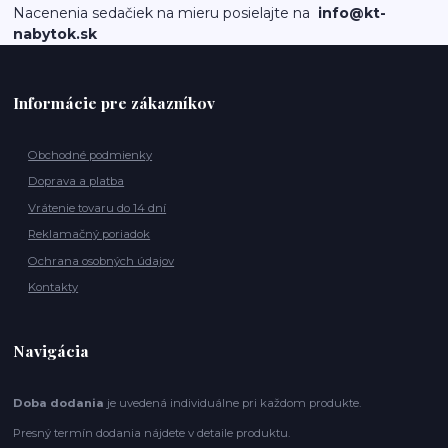
Nacenenia sedačiek na mieru posielajte na
info@kt-
nabytok.sk
Informácie pre zákazníkov
Obchodné podmienky
Doprava a platba
Vrátenie tovaru do 14 dní
Reklamačný poriadok
Ochrana osobných údajov
Kontakty
Navigácia
Doba dodania
je uvedená individuálne pri každom produkte.
Presný termín dodania nájdete v detaile produktu.