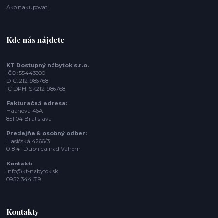
Ako nakupovať
Kde nás nájdete
KT Dostupný nábytok s.r.o.
IČO: 55443800
DIČ: 2121986768
IČ DPH: SK2121986768
Fakturačná adresa:
Haanova 46A
851 04 Bratislava
Predajňa & osobný odber:
Hasičská 4266/3
018 41 Dubnica nad Váhom
Kontakt:
info@kt-nabytok.sk
0952 344 319
Kontakty