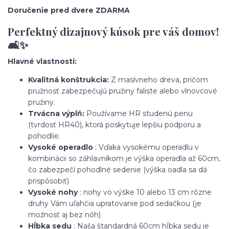
Doručenie pred dvere ZDARMA
Perfektný dizajnový kúsok pre váš domov!
🛋️✨
Hlavné vlastnosti:
Kvalitná konštrukcia:
Z masívneho dreva, pričom
pružnosť zabezpečujú pružiny faliste alebo vlnovcové
pružiny.
Trvácna výplň:
Používame HR studenú penu
(tvrdosť HR40), ktorá poskytuje lepšiu podporu a
pohodlie.
Vysoké operadlo
: Vďaka vysokému operadlu v
kombinácii so záhlavníkom je výška operadla až 60cm,
čo zabezpečí pohodlné sedenie (výška oadla sa dá
prispôsobiť)
Vysoké nohy
: nohy vo výške 10 alebo 13 cm rôzne
druhy Vám uľahčia upratovanie pod sedačkou (je
možnosť aj bez nôh)
Hĺbka sedu
: Naša štandardná 60cm hĺbka sedu je