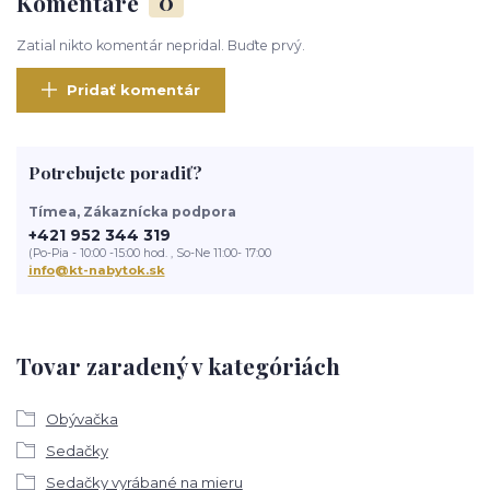
Komentáre
0
Zatial nikto komentár nepridal. Buďte prvý.
Pridať komentár
Potrebujete poradiť?
Tímea, Zákaznícka podpora
+421 952 344 319
(Po-Pia - 10:00 -15:00 hod. , So-Ne 11:00- 17:00
info@kt-nabytok.sk
Tovar zaradený v kategóriách
Obývačka
Sedačky
Sedačky vyrábané na mieru