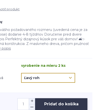
tiť produkt
ov
d vášho požadovaného rozmeru (uvedená cena je za
ise) dodanie 4-8 týždňov Doručenie pred dvere
 Perfektný dizajnový kúsok pre váš domov! 🛋️✨
itná konštrukcia: Z masívneho dreva, pričom pružnosť
ý popis
vyrobenie na mieru 2 ks
vá
Pridať do košíka
H