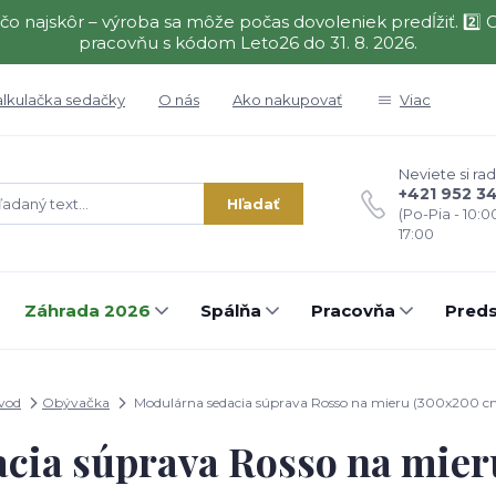
čo najskôr – výroba sa môže počas dovoleniek predĺžiť. 2
pracovňu s kódom Leto26 do 31. 8. 2026.
alkulačka sedačky
O nás
Ako nakupovať
Viac
Neviete si rad
+421 952 3
Hľadať
(Po-Pia - 10:0
17:00
Záhrada 2026
Spálňa
Pracovňa
Preds
vod
Obývačka
Modulárna sedacia súprava Rosso na mieru (300x200 c
cia súprava Rosso na mie