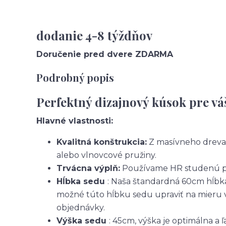
dodanie 4-8 týždňov
Doručenie pred dvere ZDARMA
Podrobný popis
Perfektný dizajnový kúsok pre vá
Hlavné vlastnosti:
Kvalitná konštrukcia:
Z masívneho dreva,
alebo vlnovcové pružiny.
Trvácna výplň:
Používame HR studenú pen
Hĺbka sedu
: Naša štandardná 60cm hĺbka
možné túto hĺbku sedu upraviť na mieru v
objednávky.
Výška sedu
: 45cm, výška je optimálna a ľ