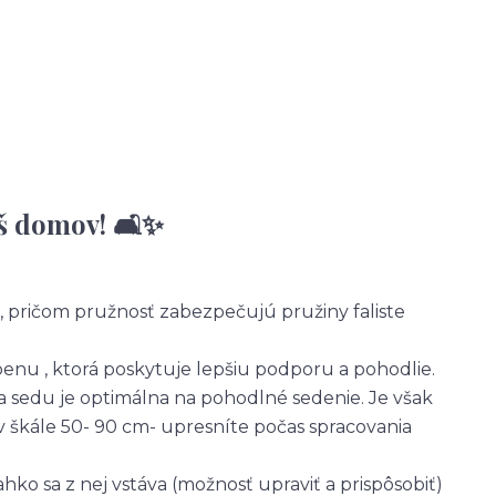
š domov! 🛋️✨
 pričom pružnosť zabezpečujú pružiny faliste
u , ktorá poskytuje lepšiu podporu a pohodlie.
 sedu je optimálna na pohodlné sedenie. Je však
 škále 50- 90 cm- upresníte počas spracovania
ahko sa z nej vstáva (možnosť upraviť a prispôsobiť)