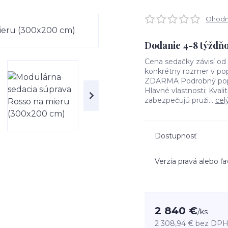
Ohodno
Dodanie 4-8 týždň
Cena sedačky závisí o
konkrétny rozmer v pop
ZDARMA Podrobný popis
Hlavné vlastnosti: Kval
zabezpečujú pruži...
cel
Dostupnosť
Verzia pravá alebo ľa
2 840 €
/
ks
2 308,94 €
bez DP