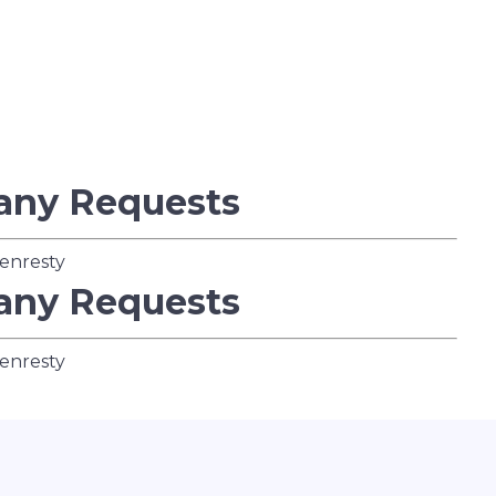
any Requests
enresty
any Requests
enresty