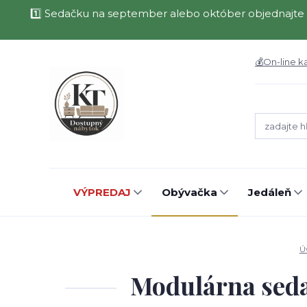
1️⃣ Sedačku na september alebo október objednajte 
💰On-line k
VÝPREDAJ
Obývačka
Jedáleň
Ú
Modulárna seda