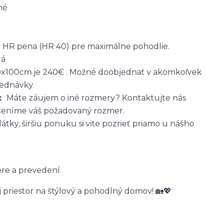
ľné
á HR pena (HR 40) pre maximálne pohodlie.
dá
0x100cm je 240€ . Možné doobjednať v akomkoľvek
jednávky.
u:
Máte záujem o iné rozmery? Kontaktujte nás
eníme váš požadovaný rozmer.
tky, širšiu ponuku si vite pozrieť priamo u nášho
re a prevedení.
 priestor na štýlový a pohodlný domov! 🏡💖