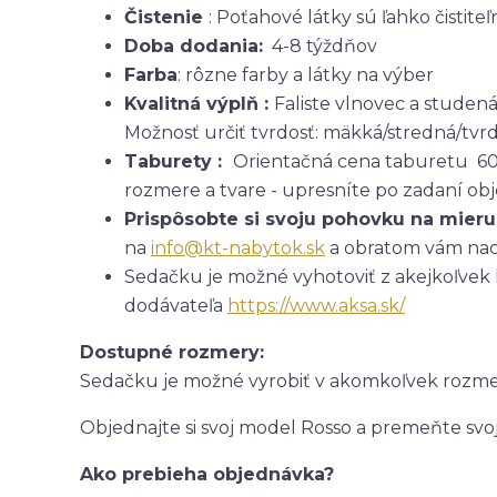
Čistenie
: Poťahové látky sú ľahko čistite
Doba dodania:
4-8 týždňov
Farba
: rôzne farby a látky na výber
Kvalitná výplň :
Faliste vlnovec a studen
Možnosť určiť tvrdosť: mäkká/stredná/tvr
Taburety :
Orientačná cena taburetu 6
rozmere a tvare - upresníte po zadaní ob
Prispôsobte si svoju pohovku na mier
na
info@kt-nabytok.sk
a obratom vám nac
Sedačku je možné vyhotoviť z akejkoľvek lá
dodávateľa
https://www.aksa.sk/
Dostupné rozmery:
Sedačku je možné vyrobiť v akomkoľvek rozme
Objednajte si svoj model Rosso a premeňte svoj
Ako prebieha objednávka?