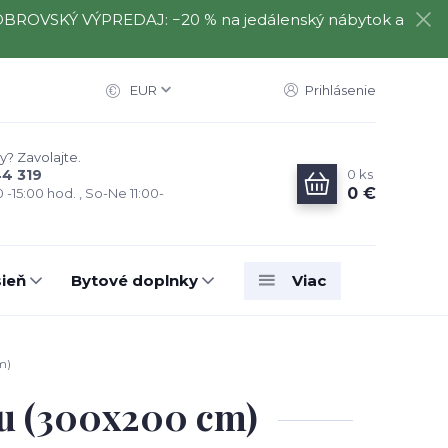
️⃣ OBROVSKÝ VÝPREDAJ: −20 % na jedálenský nábytok a
EUR
Prihlásenie
y? Zavolajte.
0
ks
44 319
0 €
0 -15:00 hod. , So-Ne 11:00-
ieň
Bytové doplnky
Viac
m)
ru (300x200 cm)