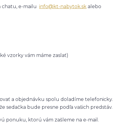
m chatu, e-mailu
info@kt-nabytok.sk
alebo
 aké vzorky vám máme zaslať)
vať a objednávku spolu doladíme telefonicky.
, že sedačka bude presne podľa vašich predstáv.
ú ponuku, ktorú vám zašleme na e-mail.