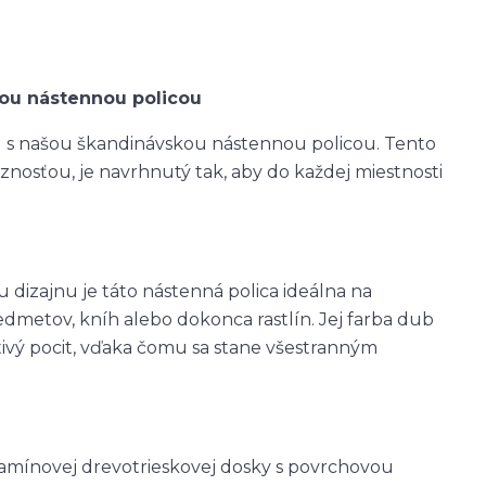
kou nástennou policou
u s našou škandinávskou nástennou policou. Tento
osťou, je navrhnutý tak, aby do každej miestnosti
dizajnu je táto nástenná polica ideálna na
metov, kníh alebo dokonca rastlín. Jej farba dub
ivý pocit, vďaka čomu sa stane všestranným
lamínovej drevotrieskovej dosky s povrchovou