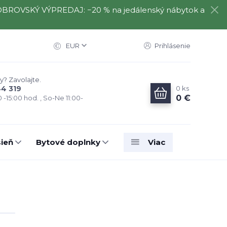
️⃣ OBROVSKÝ VÝPREDAJ: −20 % na jedálenský nábytok a
EUR
Prihlásenie
y? Zavolajte.
0
ks
44 319
0 €
0 -15:00 hod. , So-Ne 11:00-
ieň
Bytové doplnky
Viac