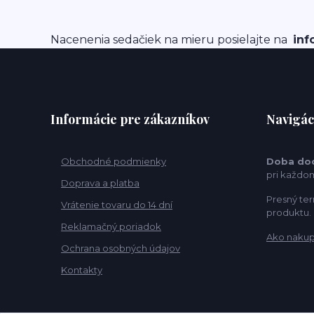
Nacenenia sedačiek na mieru posielajte na
inf
Informácie pre zákazníkov
Navigác
Obchodné podmienky
Doba do
pri každo
Doprava a platba
Presný ter
Vrátenie tovaru do 14 dní
produktu.
Reklamačný poriadok
Ako naku
Ochrana osobných údajov
Kontakty