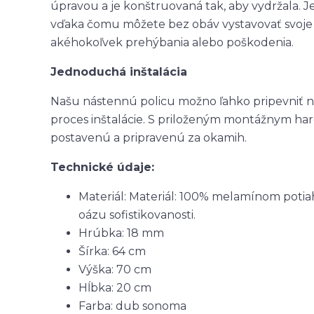
úpravou a je konštruovaná tak, aby vydržala. J
vďaka čomu môžete bez obáv vystavovať svoje v
akéhokoľvek prehýbania alebo poškodenia.
Jednoduchá inštalácia
Našu nástennú policu možno ľahko pripevniť 
proces inštalácie. S priloženým montážnym h
postavenú a pripravenú za okamih.
Technické údaje:
Materiál: Materiál: 100% melamínom poti
oázu sofistikovanosti.
Hrúbka: 18 mm
Šírka: 64 cm
Výška: 70 cm
Hĺbka: 20 cm
Farba: dub sonoma