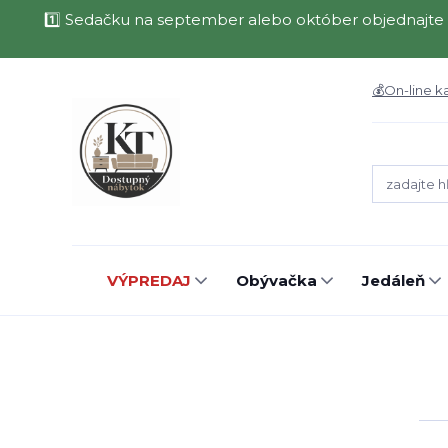
1️⃣ Sedačku na september alebo október objednajte 
💰On-line k
VÝPREDAJ
Obývačka
Jedáleň