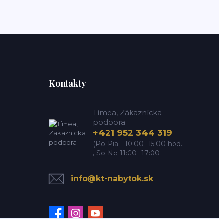
Kontakty
Tímea, Zákaznícka
podpora
+421 952 344 319
(Po-Pia - 10:00 -15:00 hod.
, So-Ne 11:00- 17:00
info@kt-nabytok.sk