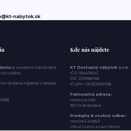
o@kt-nabytok.sk
ia
Kde nás nájdete
dania
je uvedená individuálne
KT Dostupný nábytok s.r.o.
m produkte.
IČO: 55443800
DIČ: 2121986768
mín dodania nájdete v detaile
IČ DPH: SK2121986768
Fakturačná adresa:
povať
Haanova 46A
851 04 Bratislava
Predajňa & osobný odber:
Hasičská 4266/3
018 41 Dubnica nad Váhom