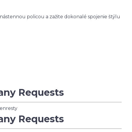
nástennou policou a zažite dokonalé spojenie štýlu
any Requests
enresty
any Requests