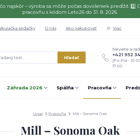
čo najskôr – výroba sa môže počas dovoleniek predĺžiť. 2
pracovňu s kódom Leto26 do 31. 8. 2026.
alkulačka sedačky
O nás
Ako nakupovať
Viac
Neviete si rad
+421 952 3
Hľadať
(Po-Pia - 10:0
17:00
Záhrada 2026
Spálňa
Pracovňa
Preds
Úvod
Pracovňa
Mill – Sonoma Oak
Mill – Sonoma Oak