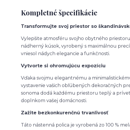
Kompletné špecifikácie
Transformujte svoj priestor so škandinávs
Vylepšite atmosféru svojho obytného priestor
nádherný kúsok, vyrobený s maximálnou precízn
vniesol nádych elegancie a funkčnosti.
Vytvorte si ohromujúcu expozíciu
Vďaka svojmu elegantnému a minimalistickému 
vystavenie vašich obľúbených dekoračných pred
sonoma dodá každému priestoru teplý a prívet
doplnkom vašej domácnosti.
Zažite bezkonkurenčnú trvanlivosť
Táto nástenná polica je vyrobená zo 100 % me