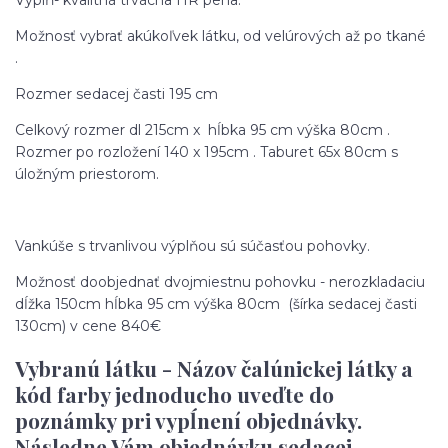
Výplň- kvalitná trvácna HR pena.
Možnosť vybrať akúkoľvek látku, od velúrových až po tkané
.
Rozmer sedacej časti 195 cm
Celkový rozmer dl 215cm x hĺbka 95 cm výška 80cm .
Rozmer po rozložení 140 x 195cm . Taburet 65x 80cm s
úložným priestorom.
Vankúše s trvanlivou výplňou sú súčasťou pohovky.
Možnosť doobjednať dvojmiestnu pohovku - nerozkladaciu
dĺžka 150cm hĺbka 95 cm výška 80cm (šírka sedacej časti
130cm) v cene 840€
Vybranú látku - Názov čalúnickej látky a
kód farby jednoducho uveďte do
poznámky pri vypĺnení objednávky.
Následne Vám objednávku sedacej