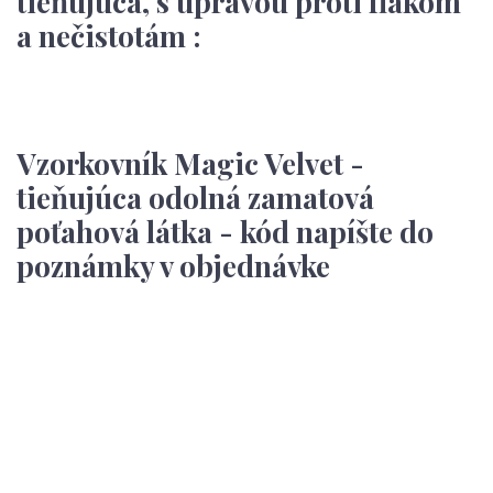
tieňujúca, s úpravou proti fľakom
a nečistotám :
Vzorkovník Magic Velvet -
tieňujúca odolná zamatová
poťahová látka - kód napíšte do
poznámky v objednávke