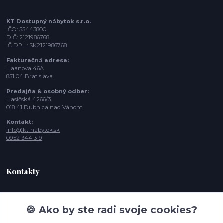
KT Dostupný nábytok s.r.o.
IČO: 55443800
DIČ: 2121986768
IČ DPH: SK2121986768
Fakturačná adresa:
Haanova 46A
851 04 Bratislava
Predajňa & osobný odber:
Hasičská 4266/3
018 41 Dubnica nad Váhom
Kontakt:
info@kt-nabytok.sk
0952 344 319
Kontakty
Tímea, Zákaznícka podpora
+421 952 344 319
🍪 Ako by ste radi svoje cookies?
(Po-Pia - 10:00 -15:00 hod. , So-Ne 11:00- 17:00