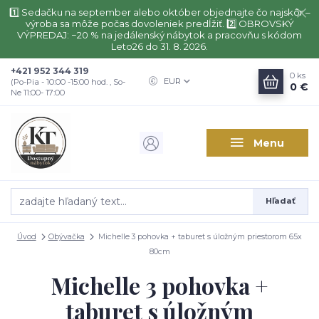
1️⃣ Sedačku na september alebo október objednajte čo najskôr –
výroba sa môže počas dovoleniek predĺžiť. 2️⃣ OBROVSKÝ
VÝPREDAJ: −20 % na jedálenský nábytok a pracovňu s kódom
Leto26 do 31. 8. 2026.
+421 952 344 319
0
ks
EUR
(Po-Pia - 10:00 -15:00 hod. , So-
0 €
Ne 11:00- 17:00
Menu
Hľadať
Úvod
Obývačka
Michelle 3 pohovka + taburet s úložným priestorom 65x
80cm
Michelle 3 pohovka +
taburet s úložným