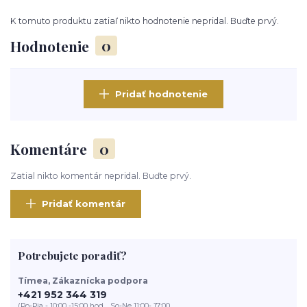
K tomuto produktu zatiaľ nikto hodnotenie nepridal. Buďte prvý.
Hodnotenie
0
Pridať hodnotenie
Komentáre
0
Zatial nikto komentár nepridal. Buďte prvý.
Pridať komentár
Potrebujete poradiť?
Tímea, Zákaznícka podpora
+421 952 344 319
(Po-Pia - 10:00 -15:00 hod. , So-Ne 11:00- 17:00