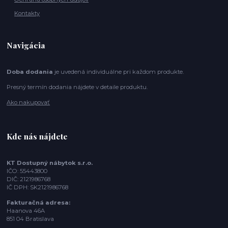
Kontakty
Navigácia
Doba dodania
je uvedená individuálne pri každom produkte.
Presný termín dodania nájdete v detaile produktu.
Ako nakupovať
Kde nás nájdete
KT Dostupný nábytok s.r.o.
IČO: 55443800
DIČ: 2121986768
IČ DPH: SK2121986768
Fakturačná adresa:
Haanova 46A
851 04 Bratislava