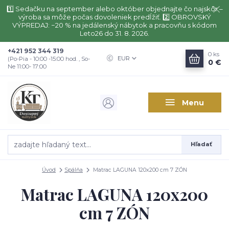
1️⃣ Sedačku na september alebo október objednajte čo najskôr –
výroba sa môže počas dovoleniek predĺžiť. 2️⃣ OBROVSKÝ
VÝPREDAJ: −20 % na jedálenský nábytok a pracovňu s kódom
Leto26 do 31. 8. 2026.
+421 952 344 319
0
ks
EUR
(Po-Pia - 10:00 -15:00 hod. , So-
0 €
Ne 11:00- 17:00
Menu
Hľadať
Úvod
Spálňa
Matrac LAGUNA 120x200 cm 7 ZÓN
Matrac LAGUNA 120x200
cm 7 ZÓN