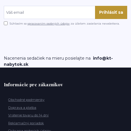
Prihlásiť sa
Súhlasím so
spracovaním osobných údajov
za účelom zasielania newslettera.
Nacenenia sedačiek na mieru posielajte na
info@kt-
nabytok.sk
Informácie pre zákazníkov
Obchodné podmienky
Doprava a platba
Vrátenie tovaru do 14 dní
Reklamačný poriadok
Ochrana osobných údajov