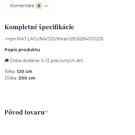
Komentáre
0
Kompletné špecifikácie
-mpn:MAT.LAGUNA/120/Mean:5906284100205
Popis produktu
🚚 Doba dodania: 5–12 pracovných dní
Šírka:
120 cm
Dĺžka:
200 cm
Pôvod tovaru