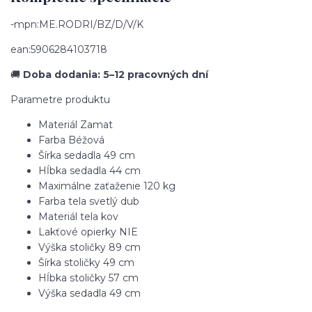
-mpn:ME.RODRI/BZ/D/V/K
ean:5906284103718
🚚
Doba dodania: 5–12 pracovných dní
Parametre produktu
Materiál
Zamat
Farba
Béžová
Šírka sedadla
49 cm
Hĺbka sedadla
44 cm
Maximálne zaťaženie
120 kg
Farba tela
svetlý dub
Materiál tela
kov
Lakťové opierky
NIE
Výška stoličky
89 cm
Šírka stoličky
49 cm
Hĺbka stoličky
57 cm
Výška sedadla
49 cm