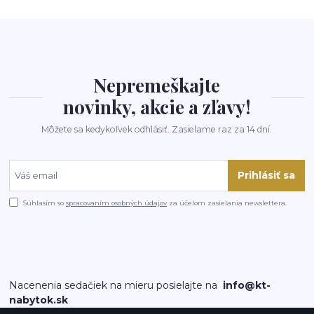
Nepremeškajte
novinky, akcie a zľavy!
Môžete sa kedykoľvek odhlásiť. Zasielame raz za 14 dní.
Prihlásiť sa
Súhlasím so
spracovaním osobných údajov
za účelom zasielania newslettera.
Nacenenia sedačiek na mieru posielajte na
info@kt-
nabytok.sk