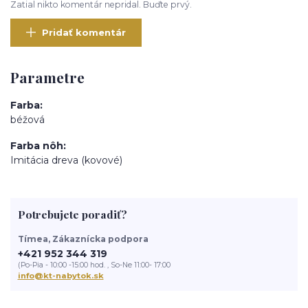
Zatial nikto komentár nepridal. Buďte prvý.
Pridať komentár
Parametre
Farba
béžová
Farba nôh
Imitácia dreva (kovové)
Potrebujete poradiť?
Tímea, Zákaznícka podpora
+421 952 344 319
(Po-Pia - 10:00 -15:00 hod. , So-Ne 11:00- 17:00
info@kt-nabytok.sk