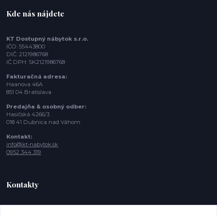
Kde nás nájdete
KT Dostupný nábytok s.r.o.
IČO: 55443800
DIČ: 2121986768
IČ DPH: SK2121986768
Fakturačná adresa:
Haanova 46A
851 04 Bratislava
Predajňa & osobný odber:
Hasičská 4266/3
018 41 Dubnica nad Váhom
Kontakt:
info@kt-nabytok.sk
0952 344 319
Kontakty
Tímea, Zákaznícka podpora