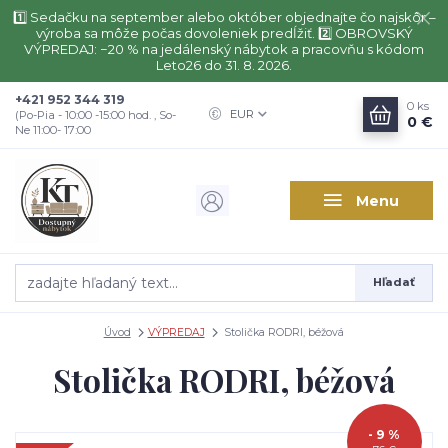
1️⃣ Sedačku na september alebo október objednajte čo najskôr –
výroba sa môže počas dovoleniek predĺžiť. 2️⃣ OBROVSKÝ
VÝPREDAJ: −20 % na jedálenský nábytok a pracovňu s kódom
Leto26 do 31. 8. 2026.
+421 952 344 319
0
ks
EUR
(Po-Pia - 10:00 -15:00 hod. , So-
0 €
Ne 11:00- 17:00
Menu
Hľadať
Úvod
VÝPREDAJ
Stolička RODRI, béžová
Stolička RODRI, béžová
- 9 %