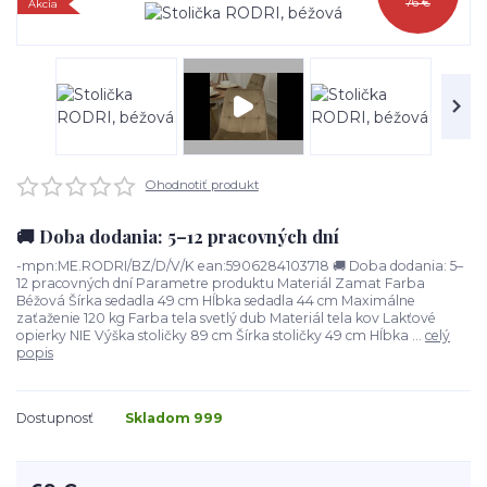
76 €
Akcia
Ohodnotiť produkt
🚚 Doba dodania: 5–12 pracovných dní
-mpn:ME.RODRI/BZ/D/V/K ean:5906284103718 🚚 Doba dodania: 5–
12 pracovných dní Parametre produktu Materiál Zamat Farba
Béžová Šírka sedadla 49 cm Hĺbka sedadla 44 cm Maximálne
zaťaženie 120 kg Farba tela svetlý dub Materiál tela kov Lakťové
opierky NIE Výška stoličky 89 cm Šírka stoličky 49 cm Hĺbka ...
celý
popis
Dostupnosť
Skladom 999