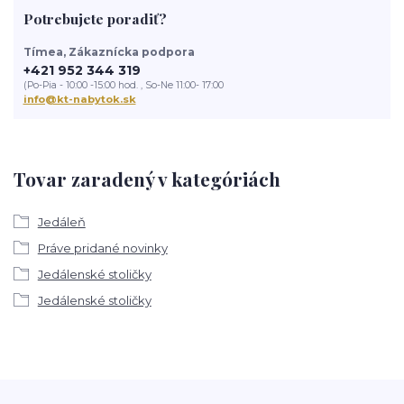
Potrebujete poradiť?
Tímea, Zákaznícka podpora
+421 952 344 319
(Po-Pia - 10:00 -15:00 hod. , So-Ne 11:00- 17:00
info@kt-nabytok.sk
Tovar zaradený v kategóriách
Jedáleň
Práve pridané novinky
Jedálenské stoličky
Jedálenské stoličky