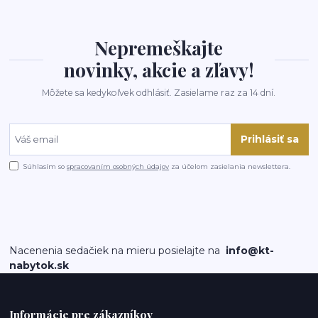
Nepremeškajte
novinky, akcie a zľavy!
Môžete sa kedykoľvek odhlásiť. Zasielame raz za 14 dní.
Prihlásiť sa
Súhlasím so
spracovaním osobných údajov
za účelom zasielania newslettera.
Nacenenia sedačiek na mieru posielajte na
info@kt-
nabytok.sk
Informácie pre zákazníkov