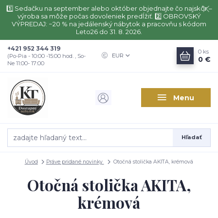
1️⃣ Sedačku na september alebo október objednajte čo najskôr –
výroba sa môže počas dovoleniek predĺžiť. 2️⃣ OBROVSKÝ
VÝPREDAJ: −20 % na jedálenský nábytok a pracovňu s kódom
Leto26 do 31. 8. 2026.
+421 952 344 319
0
ks
EUR
(Po-Pia - 10:00 -15:00 hod. , So-
0 €
Ne 11:00- 17:00
Menu
Hľadať
Úvod
Práve pridané novinky
Otočná stolička AKITA, krémová
Otočná stolička AKITA,
krémová