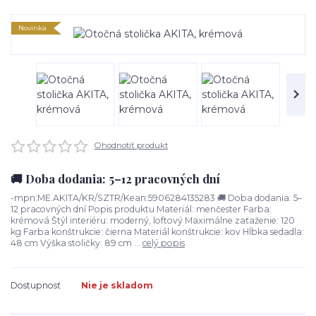
Novinka
Ohodnotiť produkt
🚚 Doba dodania: 5–12 pracovných dní
-mpn:ME.AKITA/KR/SZTR/Kean:5906284135283 🚚 Doba dodania: 5–
12 pracovných dní Popis produktu Materiál: menčester Farba:
krémová Štýl interiéru: moderný, loftový Maximálne zaťaženie: 120
kg Farba konštrukcie: čierna Materiál konštrukcie: kov Hĺbka sedadla:
48 cm Výška stoličky: 89 cm ...
celý popis
Dostupnosť
Nie je skladom