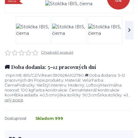
43 €
Akcia
Ohodnotiť produkt
🚚 Doba dodania: 5–12 pracovných dní
-mpn:ME.IBIS/CZ/V/Kean:5906284102780 🚚 Doba dodania: 5–12
pracovných dní Popis produktu: Materiál: VelúrFarba:
ČiernaPodručky: NieŠtýl interiéru: Moderný, LoftovýMaximálna
nosnosť: 100 kgFarba konštrukcie: ČiernaMateriál konštrukcie:
KovHĺbka sedadla: 40,5 cmVýška stoličky: 90,5 cmŠírka stoličky: 43...
celý popis
Dostupnosť
Skladom 999