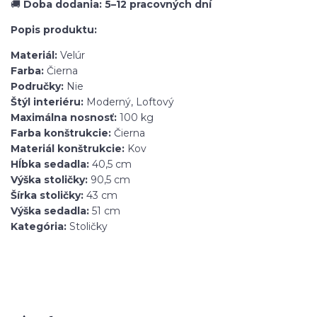
🚚
Doba dodania: 5–12 pracovných dní
Popis produktu:
Materiál:
Velúr
Farba:
Čierna
Područky:
Nie
Štýl interiéru:
Moderný, Loftový
Maximálna nosnosť:
100 kg
Farba konštrukcie:
Čierna
Materiál konštrukcie:
Kov
Hĺbka sedadla:
40,5 cm
Výška stoličky:
90,5 cm
Šírka stoličky:
43 cm
Výška sedadla:
51 cm
Kategória:
Stoličky