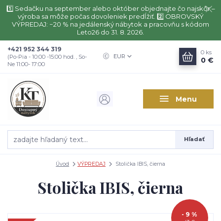
1️⃣ Sedačku na september alebo október objednajte čo najskôr –
výroba sa môže počas dovoleniek predĺžiť. 2️⃣ OBROVSKÝ
VÝPREDAJ: −20 % na jedálenský nábytok a pracovňu s kódom
Leto26 do 31. 8. 2026.
+421 952 344 319
0
ks
EUR
(Po-Pia - 10:00 -15:00 hod. , So-
0 €
Ne 11:00- 17:00
Menu
Hľadať
Úvod
VÝPREDAJ
Stolička IBIS, čierna
Stolička IBIS, čierna
- 9 %