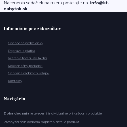
Nacenenia sedačiek na mieru posielajte na
info@kt-
nabytok.sk
Informácie pre zákazníkov
Obchodné podmienky
Doprava a platba
Vrátenie tovaru do 14 dní
Reklamačný poriadok
Ochrana osobných údajov
Kontakty
Navigácia
Doba dodania
je uvedená individuálne pri každom produkte.
Presný termín dodania nájdete v detaile produktu.