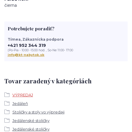
čierna
Potrebujete poradiť?
Tímea, Zákaznícka podpora
+421 952 344 319
(Po-Pia - 10:00 -15:00 hod. , So-Ne 11:00- 17:00
info@kt-nabytok.sk
Tovar zaradený v kategóriách
VÝPREDAJ
Jedáleň
Stoličky a stoly vo výpredaji
Jedálenské stoličky
Jedálenské stoličky