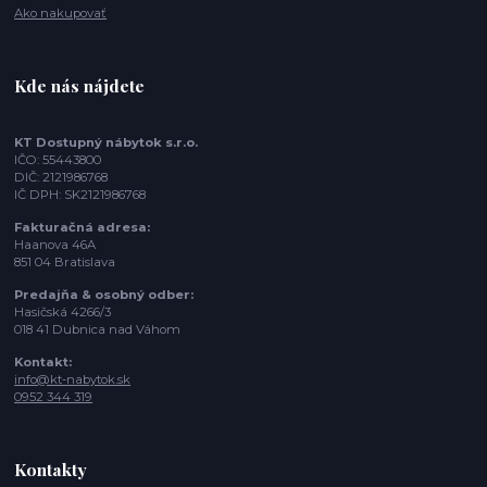
Ako nakupovať
Kde nás nájdete
KT Dostupný nábytok s.r.o.
IČO: 55443800
DIČ: 2121986768
IČ DPH: SK2121986768
Fakturačná adresa:
Haanova 46A
851 04 Bratislava
Predajňa & osobný odber:
Hasičská 4266/3
018 41 Dubnica nad Váhom
Kontakt:
info@kt-nabytok.sk
0952 344 319
Kontakty