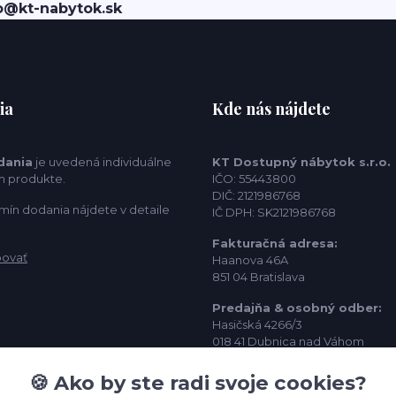
o@kt-nabytok.sk
ia
Kde nás nájdete
dania
je uvedená individuálne
KT Dostupný nábytok s.r.o.
m produkte.
IČO: 55443800
DIČ: 2121986768
mín dodania nájdete v detaile
IČ DPH: SK2121986768
Fakturačná adresa:
povať
Haanova 46A
851 04 Bratislava
Predajňa & osobný odber:
Hasičská 4266/3
018 41 Dubnica nad Váhom
Kontakt:
🍪 Ako by ste radi svoje cookies?
info@kt-nabytok.sk