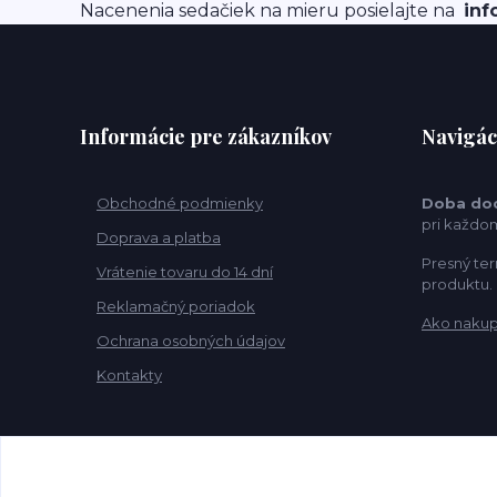
Nacenenia sedačiek na mieru posielajte na
inf
Informácie pre zákazníkov
Navigác
Obchodné podmienky
Doba do
pri každo
Doprava a platba
Presný ter
Vrátenie tovaru do 14 dní
produktu.
Reklamačný poriadok
Ako naku
Ochrana osobných údajov
Kontakty