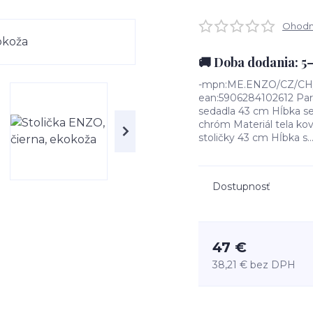
Ohodno
🚚 Doba dodania: 5
-mpn:ME.ENZO/CZ/CH/E/
ean:5906284102612 Para
sedadla 43 cm Hĺbka se
chróm Materiál tela kov
stoličky 43 cm Hĺbka s..
Dostupnosť
47 €
38,21 €
bez DPH