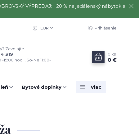
️⃣ OBROVSKÝ VÝPREDAJ: −20 % na jedálenský nábytok a
EUR
Prihlásenie
y? Zavolajte.
0
ks
44 319
0 €
0 -15:00 hod. , So-Ne 11:00-
ieň
Bytové doplnky
Viac
oža