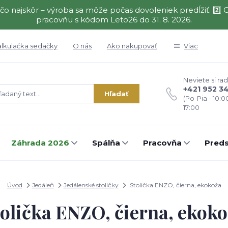
čo najskôr – výroba sa môže počas dovoleniek predĺžiť. 2
pracovňu s kódom Leto26 do 31. 8. 2026.
alkulačka sedačky
O nás
Ako nakupovať
Viac
Neviete si rad
+421 952 3
Hľadať
(Po-Pia - 10:0
17:00
Záhrada 2026
Spálňa
Pracovňa
Preds
Úvod
Jedáleň
Jedálenské stoličky
Stolička ENZO, čierna, ekokoža
olička ENZO, čierna, ekok