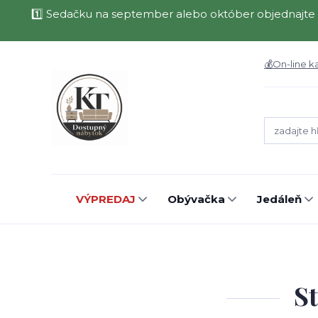
1️⃣ Sedačku na september alebo október objednajte 
💰On-line k
VÝPREDAJ
Obývačka
Jedáleň
St