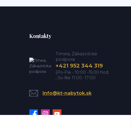
Kontakty
Tímea, Zákaznícka
podpora
+421 952 344 319
(Po-Pia - 10:00 -15:00 hod.
, So-Ne 11:00- 17:00
info@kt-nabytok.sk