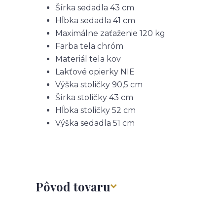
Šírka sedadla
43 cm
Hĺbka sedadla
41 cm
Maximálne zaťaženie
120 kg
Farba tela
chróm
Materiál tela
kov
Lakťové opierky
NIE
Výška stoličky
90,5 cm
Šírka stoličky
43 cm
Hĺbka stoličky
52 cm
Výška sedadla
51 cm
Pôvod tovaru