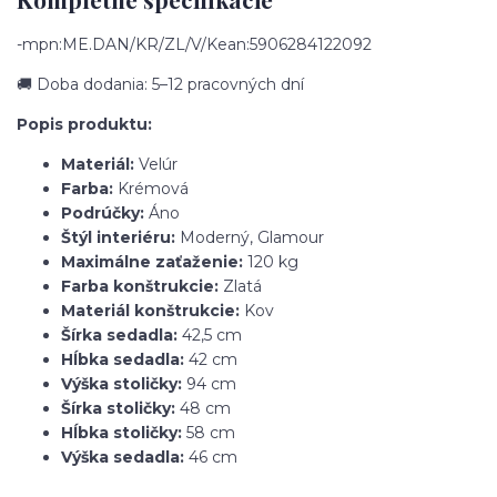
-mpn:ME.DAN/KR/ZL/V/Kean:5906284122092
🚚 Doba dodania: 5–12 pracovných dní
Popis produktu:
Materiál:
Velúr
Farba:
Krémová
Podrúčky:
Áno
Štýl interiéru:
Moderný, Glamour
Maximálne zaťaženie:
120 kg
Farba konštrukcie:
Zlatá
Materiál konštrukcie:
Kov
Šírka sedadla:
42,5 cm
Hĺbka sedadla:
42 cm
Výška stoličky:
94 cm
Šírka stoličky:
48 cm
Hĺbka stoličky:
58 cm
Výška sedadla:
46 cm