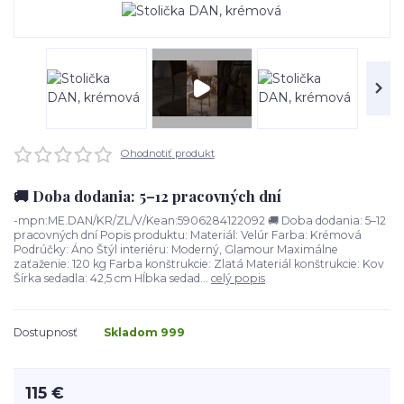
Ohodnotiť produkt
🚚 Doba dodania: 5–12 pracovných dní
-mpn:ME.DAN/KR/ZL/V/Kean:5906284122092 🚚 Doba dodania: 5–12
pracovných dní Popis produktu: Materiál: Velúr Farba: Krémová
Podrúčky: Áno Štýl interiéru: Moderný, Glamour Maximálne
zaťaženie: 120 kg Farba konštrukcie: Zlatá Materiál konštrukcie: Kov
Šírka sedadla: 42,5 cm Hĺbka sedad...
celý popis
Dostupnosť
Skladom 999
115 €