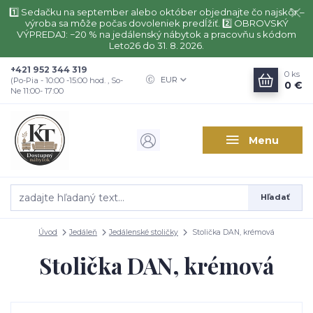
1️⃣ Sedačku na september alebo október objednajte čo najskôr –
výroba sa môže počas dovoleniek predĺžiť. 2️⃣ OBROVSKÝ
VÝPREDAJ: −20 % na jedálenský nábytok a pracovňu s kódom
Leto26 do 31. 8. 2026.
+421 952 344 319
0
ks
EUR
(Po-Pia - 10:00 -15:00 hod. , So-
0 €
Ne 11:00- 17:00
Menu
Hľadať
Úvod
Jedáleň
Jedálenské stoličky
Stolička DAN, krémová
Stolička DAN, krémová