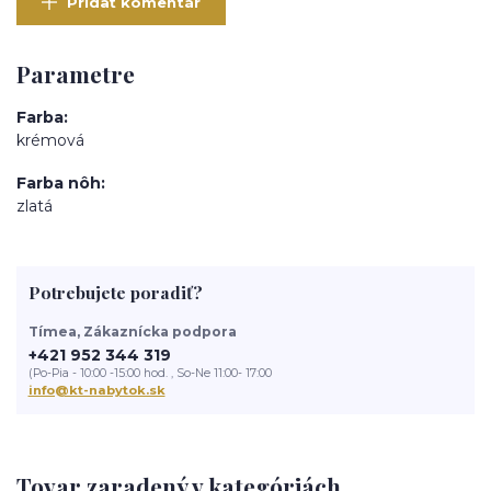
Pridať komentár
Parametre
Farba
krémová
Farba nôh
zlatá
Potrebujete poradiť?
Tímea, Zákaznícka podpora
+421 952 344 319
(Po-Pia - 10:00 -15:00 hod. , So-Ne 11:00- 17:00
info@kt-nabytok.sk
Tovar zaradený v kategóriách