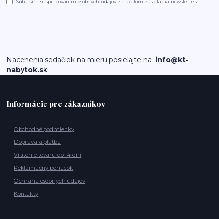
Súhlasím so
spracovaním osobných údajov
za účelom zasielania newslettera.
Nacenenia sedačiek na mieru posielajte na
info@kt-
nabytok.sk
Informácie pre zákazníkov
Obchodné podmienky
Doprava a platba
Vrátenie tovaru do 14 dní
Reklamačný poriadok
Ochrana osobných údajov
Kontakty