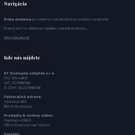
Navigácia
Doba dodania
je uvedená individuálne pri každom produkte.
Presný termín dodania nájdete v detaile produktu.
Ako nakupovať
Kde nás nájdete
KT Dostupný nábytok s.r.o.
IČO: 55443800
DIČ: 2121986768
IČ DPH: SK2121986768
Fakturačná adresa:
Haanova 46A
851 04 Bratislava
Predajňa & osobný odber:
Hasičská 4266/3
018 41 Dubnica nad Váhom
Kontakt: