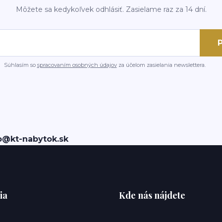
Môžete sa kedykoľvek odhlásiť. Zasielame raz za 14 dní.
P
Súhlasím so
spracovaním osobných údajov
za účelom zasielania newslettera.
o@kt-nabytok.sk
ia
Kde nás nájdete