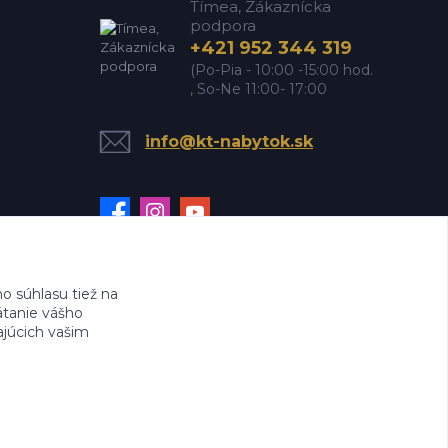
Tímea, Zákaznícka
podpora
+421 952 344 319
(Po-Pia - 10:00 -15:00 hod.
, So-Ne 11:00- 17:00
info@kt-nabytok.sk
 súhlasu tiež na
ätanie vášho
ajúcich vašim