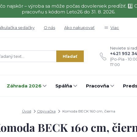
čo najskôr – výroba sa môže počas dovoleniek predĺžiť. 2
pracovňu s kódom Leto26 do 31. 8. 2026.
alkulačka sedačky
O nás
Ako nakupovať
Viac
Neviete si rad
+421 952 3
Hľadať
(Po-Pia - 10:0
17:00
Záhrada 2026
Spálňa
Pracovňa
Preds
Úvod
Obývačka
Komoda BECK 160 cm, čierna
omoda BECK 160 cm, čier