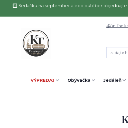
1️⃣ Sedačku na september alebo október objednajte 
💰On-line k
VÝPREDAJ
Obývačka
Jedáleň
K