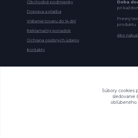
Obchodné podmienky
Doba do
pri každo
Doprava a platba
Presný ter
Vrátenie tovaru do 14 dní
produktu.
Reklamačný poriadok
Ako naku
Ochrana osobných údajov
Kontakty
Súbory cookies 
sledovanie 
obľúbeného n