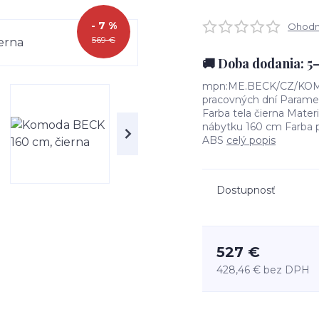
- 7 %
Ohodno
569 €
🚚 Doba dodania: 5
mpn:ME.BECK/CZ/KOM16
pracovných dní Parame
Farba tela čierna Mate
nábytku 160 cm Farba p
ABS
celý popis
Dostupnosť
527 €
428,46 €
bez DPH