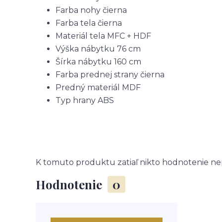
Farba nohy
čierna
Farba tela
čierna
Materiál tela
MFC + HDF
Výška nábytku
76 cm
Šírka nábytku
160 cm
Farba prednej strany
čierna
Predný materiál
MDF
Typ hrany
ABS
K tomuto produktu zatiaľ nikto hodnotenie nep
Hodnotenie
0