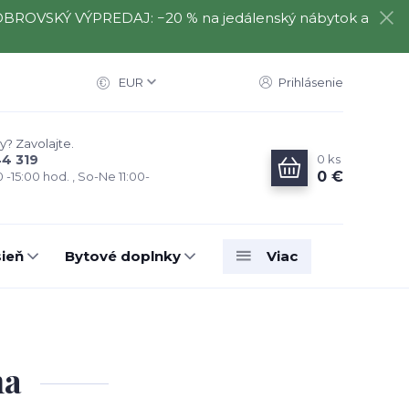
️⃣ OBROVSKÝ VÝPREDAJ: −20 % na jedálenský nábytok a
EUR
Prihlásenie
y? Zavolajte.
0
ks
44 319
0 €
0 -15:00 hod. , So-Ne 11:00-
ieň
Bytové doplnky
Viac
na