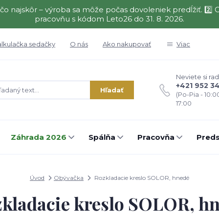
čo najskôr – výroba sa môže počas dovoleniek predĺžiť. 2
pracovňu s kódom Leto26 do 31. 8. 2026.
alkulačka sedačky
O nás
Ako nakupovať
Viac
Neviete si rad
+421 952 3
Hľadať
(Po-Pia - 10:0
17:00
Záhrada 2026
Spálňa
Pracovňa
Preds
Úvod
Obývačka
Rozkladacie kreslo SOLOR, hnedé
kladacie kreslo SOLOR, h