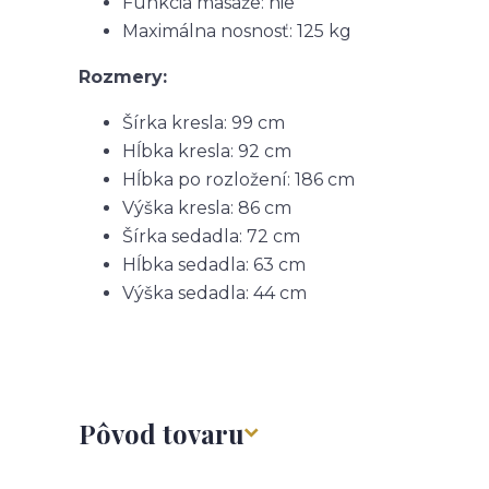
Funkcia masáže: nie
Maximálna nosnosť: 125 kg
Rozmery:
Šírka kresla: 99 cm
Hĺbka kresla: 92 cm
Hĺbka po rozložení: 186 cm
Výška kresla: 86 cm
Šírka sedadla: 72 cm
Hĺbka sedadla: 63 cm
Výška sedadla: 44 cm
Pôvod tovaru