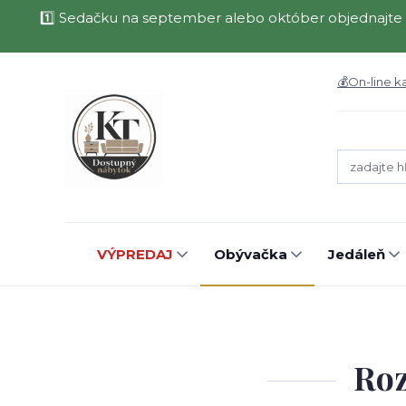
1️⃣ Sedačku na september alebo október objednajte 
💰On-line k
VÝPREDAJ
Obývačka
Jedáleň
Roz