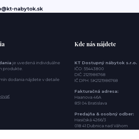
o@kt-nabytok.sk
ia
Kde nás nájdete
dania
je uvedená individuálne
KT Dostupný nábytok s.r.o.
m produkte.
IČO: 55443800
DIČ: 2121986768
mín dodania nájdete v detaile
IČ DPH: SK2121986768
Fakturačná adresa:
povať
Haanova 46A
851 04 Bratislava
Predajňa & osobný odber:
Hasičská 4266/3
018 41 Dubnica nad Váhom
Kontakt: