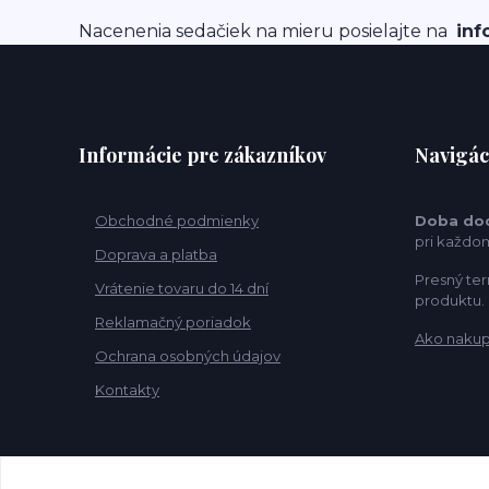
Nacenenia sedačiek na mieru posielajte na
inf
Informácie pre zákazníkov
Navigác
Obchodné podmienky
Doba do
pri každo
Doprava a platba
Presný ter
Vrátenie tovaru do 14 dní
produktu.
Reklamačný poriadok
Ako naku
Ochrana osobných údajov
Kontakty