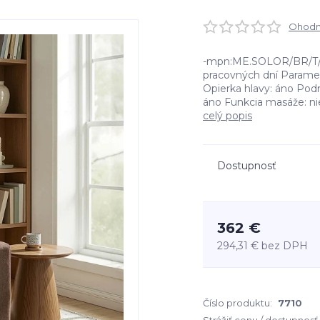
Ohodno
-mpn:ME.SOLOR/BR/T/F
pracovných dní Paramet
Opierka hlavy: áno Podn
áno Funkcia masáže: nie
celý popis
Dostupnosť
362 €
294,31 €
bez DPH
Číslo produktu:
7710