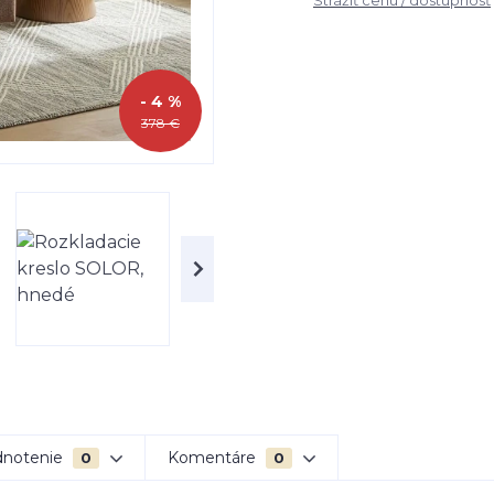
Strážiť cenu / dostupnosť
- 4 %
378 €
notenie
Komentáre
0
0