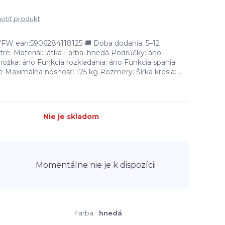
tiť produkt
W ean:5906284118125 🚚 Doba dodania: 5–12
re: Materiál: látka Farba: hnedá Podrúčky: áno
ožka: áno Funkcia rozkladania: áno Funkcia spania:
 Maximálna nosnosť: 125 kg Rozmery: Šírka kresla: ...
Nie je skladom
Momentálne nie je k dispozícii
Farba:
hnedá