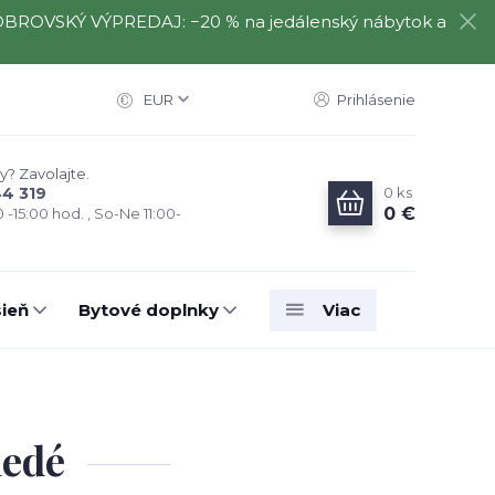
️⃣ OBROVSKÝ VÝPREDAJ: −20 % na jedálenský nábytok a
EUR
Prihlásenie
y? Zavolajte.
0
ks
44 319
0 €
0 -15:00 hod. , So-Ne 11:00-
ieň
Bytové doplnky
Viac
nedé