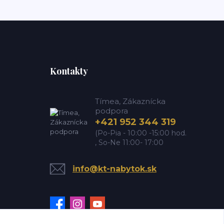
Kontakty
Tímea, Zákaznícka
podpora
+421 952 344 319
(Po-Pia - 10:00 -15:00 hod.
, So-Ne 11:00- 17:00
info@kt-nabytok.sk