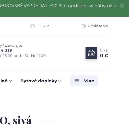
️⃣ OBROVSKÝ VÝPREDAJ: −20 % na jedálenský nábytok a
EUR
Prihlásenie
y? Zavolajte.
0
ks
44 319
0 €
0 -15:00 hod. , So-Ne 11:00-
ieň
Bytové doplnky
Viac
O, sivá