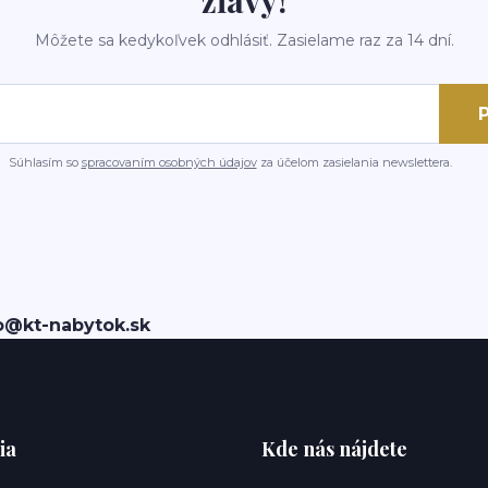
Môžete sa kedykoľvek odhlásiť. Zasielame raz za 14 dní.
P
Súhlasím so
spracovaním osobných údajov
za účelom zasielania newslettera.
o@kt-nabytok.sk
ia
Kde nás nájdete