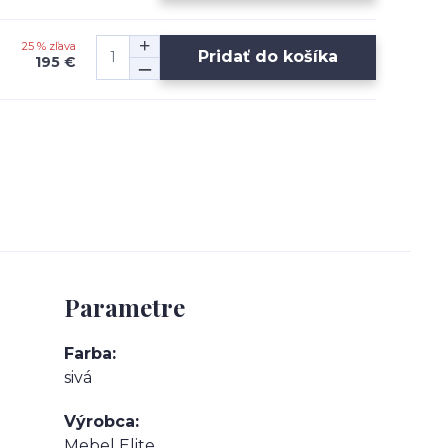
25 % zľava
Pridať do košíka
195 €
Parametre
Farba
sivá
Výrobca
Mebel Elite