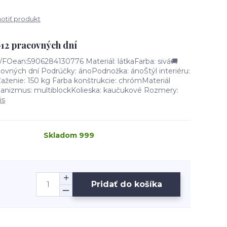
tiť produkt
–12 pracovných dní
Oean:5906284130776 Materiál: látkaFarba: sivá🚚
covných dní Podrúčky: ánoPodnožka: ánoŠtýl interiéru:
ženie: 150 kg Farba konštrukcie: chrómMateriál
hanizmus: multiblockKolieska: kaučukové Rozmery:
is
Skladom 999
Pridať do košíka