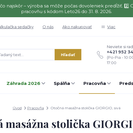
čo najskôr – výroba sa môže počas dovoleniek predĺžiť. 2
pracovňu s kódom Leto26 do 31. 8. 2026.
alkulačka sedačky
O nás
Ako nakupovať
Viac
Neviete si rad
+421 952 3
Hľadať
(Po-Pia - 10:0
17:00
Záhrada 2026
Spálňa
Pracovňa
Preds
Úvod
Pracovňa
Otočná masážna stolička GIORGIO, sivá
 masážna stolička GIORGI