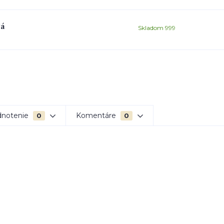
vá
Skladom 999
notenie
Komentáre
0
0