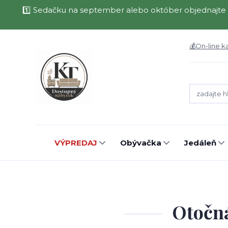
1️⃣ Sedačku na september alebo október objednajte 
💰On-line k
VÝPREDAJ
Obývačka
Jedáleň
Otočná