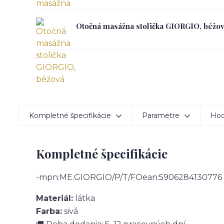
Otočná masážna stolička GIORGIO, béžo
Kompletné špecifikácie
Parametre
Hod
Kompletné špecifikácie
-mpn:ME.GIORGIO/P/T/FOean:5906284130776
Materiál:
látka
Farba:
sivá