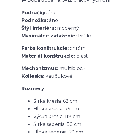
🚚 Doba dodania: 5–12 pracovných dní
Podrúčky:
áno
Podnožka:
áno
Štýl interiéru:
moderný
Maximálne zaťaženie:
150 kg
Farba konštrukcie:
chróm
Materiál konštrukcie:
plast
Mechanizmus:
multiblock
Kolieska:
kaučukové
Rozmery:
Šírka kresla: 62 cm
Hĺbka kresla: 75 cm
Výška kresla: 118 cm
Šírka sedenia: 50 cm
Hĺbka sedenia: 50 cm