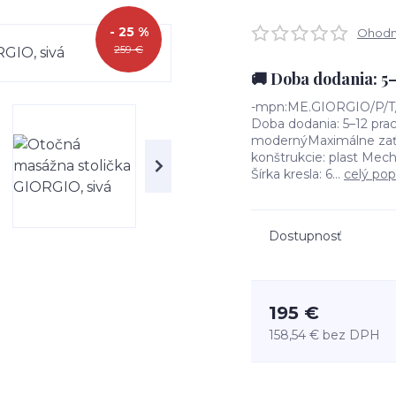
- 25 %
Ohodno
259 €
🚚 Doba dodania: 5
-mpn:ME.GIORGIO/P/T/F
Doba dodania: 5–12 pra
modernýMaximálne zaťa
konštrukcie: plast Mec
Šírka kresla: 6...
celý pop
Dostupnosť
195 €
158,54 €
bez DPH