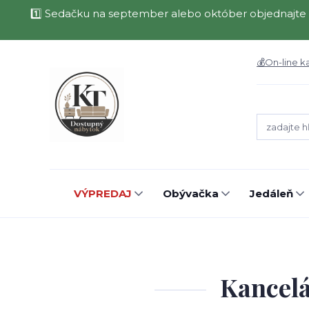
1️⃣ Sedačku na september alebo október objednajte 
💰On-line k
VÝPREDAJ
Obývačka
Jedáleň
Kancelá