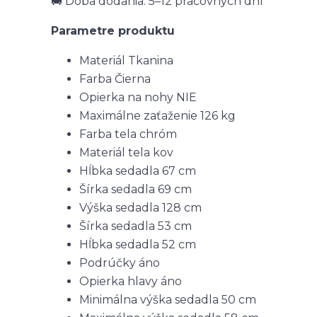
🚚 Doba dodania: 5–12 pracovných dní
Parametre produktu
Materiál
Tkanina
Farba
Čierna
Opierka na nohy
NIE
Maximálne zaťaženie
126 kg
Farba tela
chróm
Materiál tela
kov
Hĺbka sedadla
67 cm
Šírka sedadla
69 cm
Výška sedadla
128 cm
Šírka sedadla
53 cm
Hĺbka sedadla
52 cm
Podrúčky
áno
Opierka hlavy
áno
Minimálna výška sedadla
50 cm