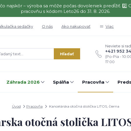
čo najskôr – výroba sa môže počas dovoleniek predĺžiť. 2
pracovňu s kódom Leto26 do 31. 8. 2026.
alkulačka sedačky
O nás
Ako nakupovať
Viac
Neviete si rad
+421 952 3
Hľadať
(Po-Pia - 10:0
17:00
Záhrada 2026
Spálňa
Pracovňa
Preds
Úvod
Pracovňa
Kancelárska otočná stolička LITOS, čierna
rska otočná stolička LITOS