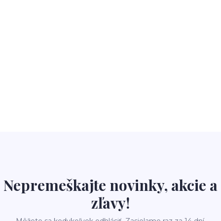
Nepremeškajte novinky, akcie a
zľavy!
Môžete sa kedykoľvek odhlásiť. Zasielame raz za 14 dní.