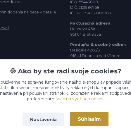
m produkte.
IČO: 55443800
DIČ: 2121986768
mín dodania nájdete v detaile
IČ DPH: SK2121986768
Fakturačná adresa:
povať
Haanova 46A
851 04 Bratislava
Predajňa & osobný odber:
Hasičská 4266/3
018 41 Dubnica nad Váhom
Kontakt:
🍪 Ako by ste radi svoje cookies?
info@kt-nabytok.sk
0952 344 319
používame na správne fungovanie nášho e-shopu av prípade vášho
štatistík o webe, meranie efektivity reklamných kampaní, zapam
astavenia pri používaní stránok, či zobrazenie reklám zodpoved
preferenciám.
Viac na využitie cookies
Súhlasím
Nastavenia
 2026 KT Dostupný nábytok s.r.o.
Vytvorené na
Eshop-rychlo.