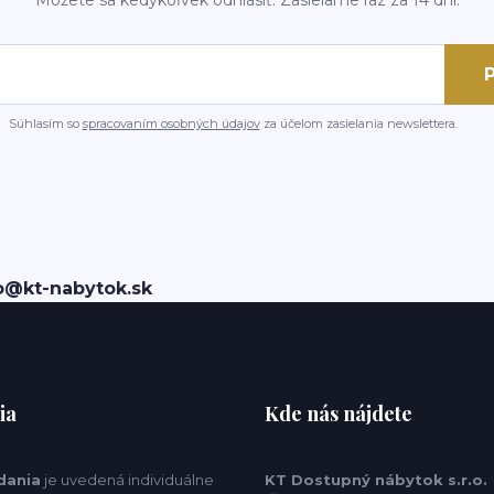
P
Súhlasím so
spracovaním osobných údajov
za účelom zasielania newslettera.
o@kt-nabytok.sk
ia
Kde nás nájdete
dania
je uvedená individuálne
KT Dostupný nábytok s.r.o.