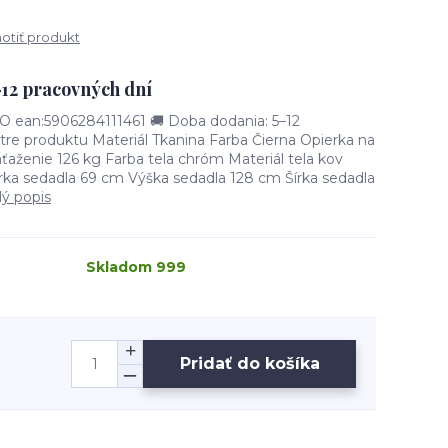
tiť produkt
–12 pracovných dní
 ean:5906284111461 🚚 Doba dodania: 5–12
re produktu Materiál Tkanina Farba Čierna Opierka na
aženie 126 kg Farba tela chróm Materiál tela kov
rka sedadla 69 cm Výška sedadla 128 cm Šírka sedadla
lý popis
Skladom 999
Pridať do košíka