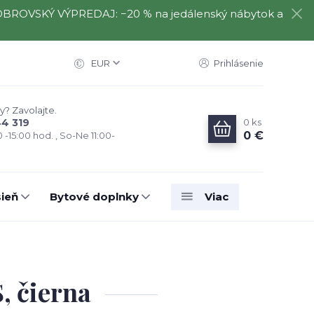
️⃣ OBROVSKÝ VÝPREDAJ: −20 % na jedálenský nábytok a
EUR
Prihlásenie
y? Zavolajte.
0
ks
44 319
0 €
0 -15:00 hod. , So-Ne 11:00-
ieň
Bytové doplnky
Viac
, čierna