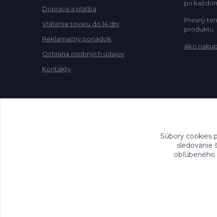
pri každo
Doprava a platba
Presný ter
Vrátenie tovaru do 14 dní
produktu.
Reklamačný poriadok
Ako naku
Ochrana osobných údajov
Kontakty
Súbory cookies 
sledovanie 
obľúbeného n
©