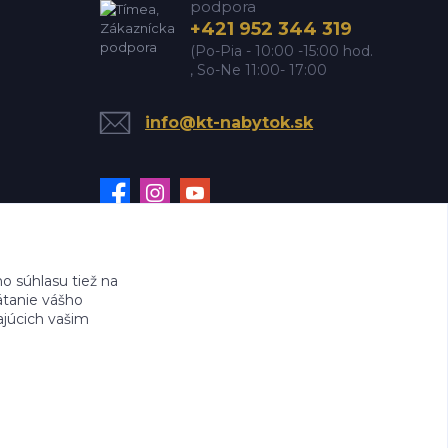
podpora
+421 952 344 319
(Po-Pia - 10:00 -15:00 hod.
, So-Ne 11:00- 17:00
info@kt-nabytok.sk
 súhlasu tiež na
ätanie vášho
ajúcich vašim
sk