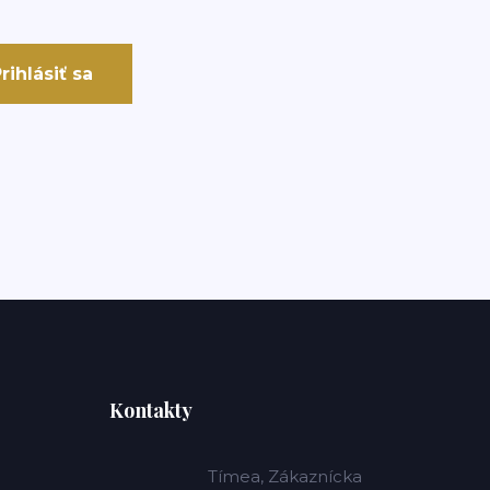
rihlásiť sa
Kontakty
Tímea, Zákaznícka