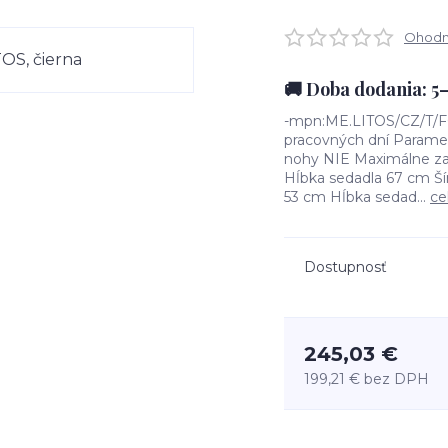
Ohodno
🚚 Doba dodania: 5
-mpn:ME.LITOS/CZ/T/FO
pracovných dní Paramet
nohy NIE Maximálne zať
Hĺbka sedadla 67 cm Ší
53 cm Hĺbka sedad...
ce
Dostupnosť
245,03 €
199,21 €
bez DPH