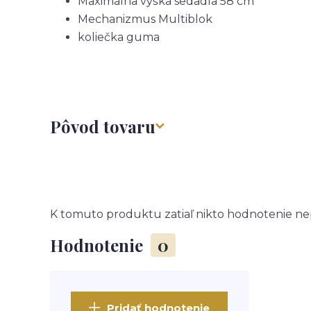
Maximálna výška sedadla
58 cm
Mechanizmus
Multiblok
koliečka
guma
Pôvod tovaru
K tomuto produktu zatiaľ nikto hodnotenie nep
Hodnotenie
0
Pridať hodnotenie