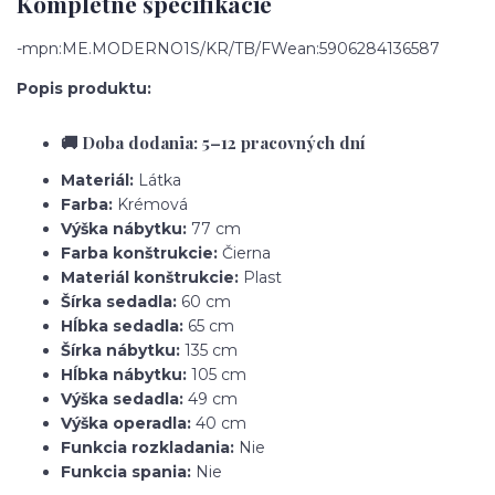
Kompletné špecifikácie
-mpn:ME.MODERNO1S/KR/TB/FWean:5906284136587
Popis produktu:
🚚 Doba dodania: 5–12 pracovných dní
Materiál:
Látka
Farba:
Krémová
Výška nábytku:
77 cm
Farba konštrukcie:
Čierna
Materiál konštrukcie:
Plast
Šírka sedadla:
60 cm
Hĺbka sedadla:
65 cm
Šírka nábytku:
135 cm
Hĺbka nábytku:
105 cm
Výška sedadla:
49 cm
Výška operadla:
40 cm
Funkcia rozkladania:
Nie
Funkcia spania:
Nie