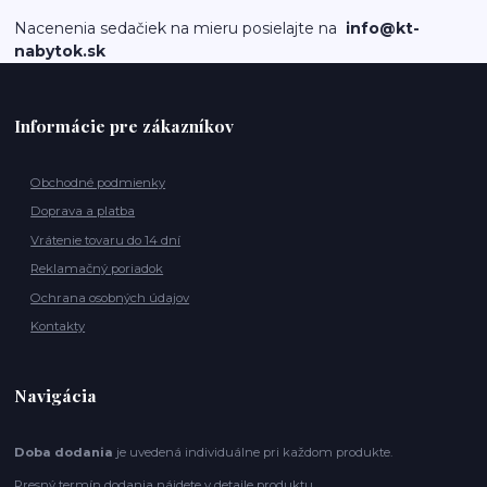
Nacenenia sedačiek na mieru posielajte na
info@kt-
nabytok.sk
Informácie pre zákazníkov
Obchodné podmienky
Doprava a platba
Vrátenie tovaru do 14 dní
Reklamačný poriadok
Ochrana osobných údajov
Kontakty
Navigácia
Doba dodania
je uvedená individuálne pri každom produkte.
Presný termín dodania nájdete v detaile produktu.