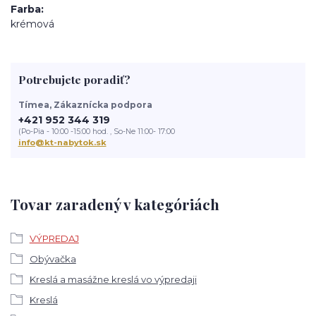
Farba
krémová
Potrebujete poradiť?
Tímea, Zákaznícka podpora
+421 952 344 319
(Po-Pia - 10:00 -15:00 hod. , So-Ne 11:00- 17:00
info@kt-nabytok.sk
Tovar zaradený v kategóriách
VÝPREDAJ
Obývačka
Kreslá a masážne kreslá vo výpredaji
Kreslá