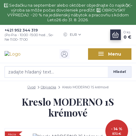
1️⃣ Sedačku na september alebo október objednajte čo najskôr –
výroba sa môže počas dovoleniek predĺžiť. 2️⃣ OBROVSKÝ
VÝPREDAJ: −20 % na jedálenský nábytok a pracovňu s kódom
Leto26 do 31. 8. 2026.
+421 952 344 319
0
ks
EUR
(Po-Pia - 10:00 -15:00 hod. , So-
0 €
Ne 11:00- 17:00
Menu
Hľadať
Úvod
Obývačka
Kreslo MODERNO 1S krémové
Kreslo MODERNO 1S
krémové
- 14 %
870 €
Akcia