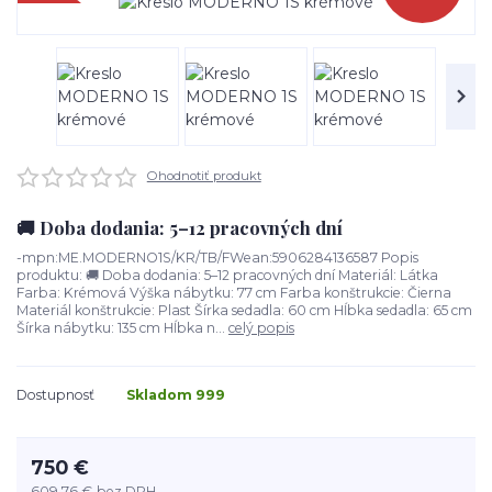
Ohodnotiť produkt
🚚 Doba dodania: 5–12 pracovných dní
-mpn:ME.MODERNO1S/KR/TB/FWean:5906284136587 Popis
produktu: 🚚 Doba dodania: 5–12 pracovných dní Materiál: Látka
Farba: Krémová Výška nábytku: 77 cm Farba konštrukcie: Čierna
Materiál konštrukcie: Plast Šírka sedadla: 60 cm Hĺbka sedadla: 65 cm
Šírka nábytku: 135 cm Hĺbka n...
celý popis
Dostupnosť
Skladom 999
750 €
609,76 €
bez DPH