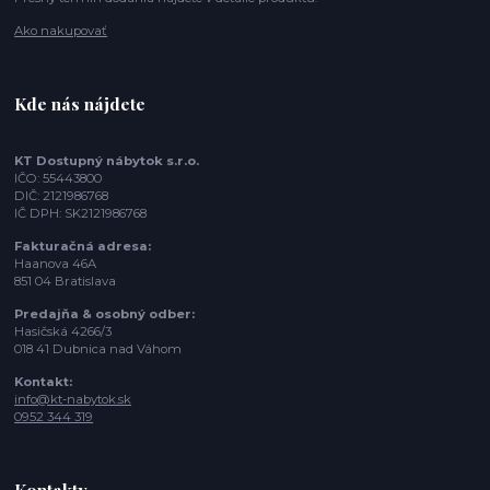
Ako nakupovať
Kde nás nájdete
KT Dostupný nábytok s.r.o.
IČO: 55443800
DIČ: 2121986768
IČ DPH: SK2121986768
Fakturačná adresa:
Haanova 46A
851 04 Bratislava
Predajňa & osobný odber:
Hasičská 4266/3
018 41 Dubnica nad Váhom
Kontakt:
info@kt-nabytok.sk
0952 344 319
Kontakty