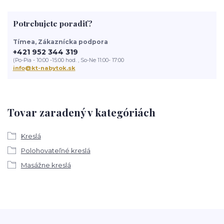
Potrebujete poradiť?
Tímea, Zákaznícka podpora
+421 952 344 319
(Po-Pia - 10:00 -15:00 hod. , So-Ne 11:00- 17:00
info@kt-nabytok.sk
Tovar zaradený v kategóriách
Kreslá
Polohovateľné kreslá
Masážne kreslá