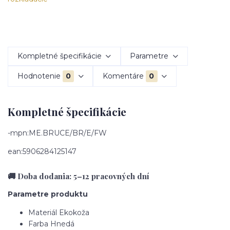
Kompletné špecifikácie
Parametre
Hodnotenie
0
Komentáre
0
Kompletné špecifikácie
-mpn:ME.BRUCE/BR/E/FW
ean:5906284125147
🚚 Doba dodania: 5–12 pracovných dní
Parametre produktu
Materiál
Ekokoža
Farba
Hnedá