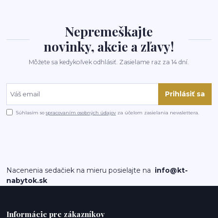
Nepremeškajte
novinky, akcie a zľavy!
Môžete sa kedykoľvek odhlásiť. Zasielame raz za 14 dní.
Prihlásiť sa
Súhlasím so
spracovaním osobných údajov
za účelom zasielania newslettera.
Nacenenia sedačiek na mieru posielajte na
info@kt-
nabytok.sk
Informácie pre zákazníkov