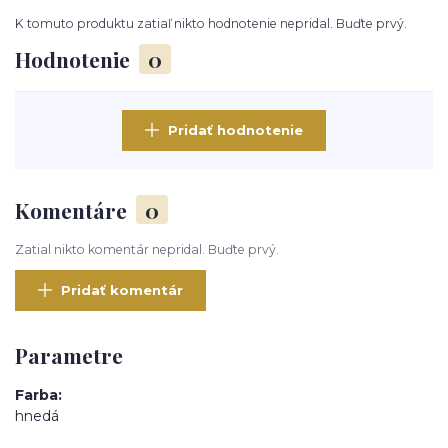
K tomuto produktu zatiaľ nikto hodnotenie nepridal. Buďte prvý.
Hodnotenie
0
Pridať hodnotenie
Komentáre
0
Zatial nikto komentár nepridal. Buďte prvý.
Pridať komentár
Parametre
Farba
hnedá