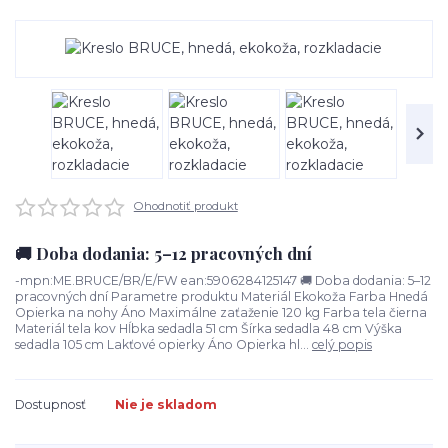
Ohodnotiť produkt
🚚 Doba dodania: 5–12 pracovných dní
-mpn:ME.BRUCE/BR/E/FW ean:5906284125147 🚚 Doba dodania: 5–12
pracovných dní Parametre produktu Materiál Ekokoža Farba Hnedá
Opierka na nohy Áno Maximálne zaťaženie 120 kg Farba tela čierna
Materiál tela kov Hĺbka sedadla 51 cm Šírka sedadla 48 cm Výška
sedadla 105 cm Lakťové opierky Áno Opierka hl...
celý popis
Dostupnosť
Nie je skladom