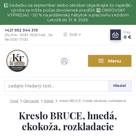
1️⃣ Sedačku na september alebo október objednajte čo najskôr –
výroba sa môže počas dovoleniek predĺžiť. 2️⃣ OBROVSKÝ
VÝPREDAJ: −20 % na jedálenský nábytok a pracovňu s kódom
Leto26 do 31. 8. 2026.
+421 952 344 319
0
ks
EUR
(Po-Pia - 10:00 -15:00 hod. , So-
0 €
Ne 11:00- 17:00
Menu
Hľadať
Úvod
Obývačka
Kreslá
Kreslo BRUCE, hnedá, ekokoža, rozkladacie
Kreslo BRUCE, hnedá,
ekokoža, rozkladacie