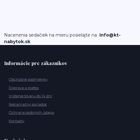
Nacenenia sedačiek na mieru posielajte na
info@kt-
nabytok.sk
Informácie pre zákazníkov
Obchodné podmienky
Doprava a platba
Vrátenie tovaru do 14 dní
Reklamačný poriadok
Ochrana osobných údajov
Kontakty