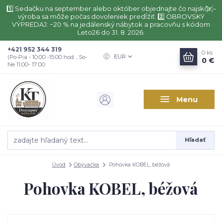
1️⃣ Sedačku na september alebo október objednajte čo najskôr –
výroba sa môže počas dovoleniek predĺžiť. 2️⃣ OBROVSKÝ
VÝPREDAJ: −20 % na jedálenský nábytok a pracovňu s kódom
Leto26 do 31. 8. 2026.
+421 952 344 319
0
ks
EUR
(Po-Pia - 10:00 -15:00 hod. , So-
0 €
Ne 11:00- 17:00
Menu
Hľadať
Úvod
Obývačka
Pohovka KOBEL, béžová
Pohovka KOBEL, béžová