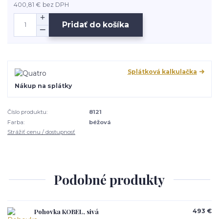
400,81 €
bez DPH
Pridať do košíka
Splátková kalkulačka
Nákup na splátky
Číslo produktu:
8121
Farba:
béžová
Strážiť cenu / dostupnosť
Podobné produkty
Pohovka KOBEL, sivá
493 €