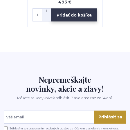
493 €
Pridať do košíka
Nepremeškajte
novinky, akcie a zľavy!
Môžete sa kedykoľvek odhlásiť. Zasielame raz za 14 dní.
Prihlásiť sa
Súhlasím so
spracovaním osobných údajov
za účelom zasielania newslettera.