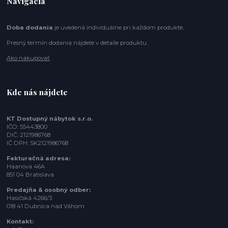
Navigácia
Doba dodania
je uvedená individuálne pri každom produkte.
Presný termín dodania nájdete v detaile produktu.
Ako nakupovať
Kde nás nájdete
KT Dostupný nábytok s.r.o.
IČO: 55443800
DIČ: 2121986768
IČ DPH: SK2121986768
Fakturačná adresa:
Haanova 46A
851 04 Bratislava
Predajňa & osobný odber:
Hasičská 4266/3
018 41 Dubnica nad Váhom
Kontakt: