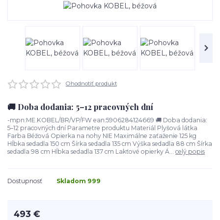
Ohodnotiť produkt
🚚 Doba dodania: 5–12 pracovných dní
-mpn:ME.KOBEL/BR/VP/FW ean:5906284124669 🚚 Doba dodania:
5–12 pracovných dní Parametre produktu Materiál Plyšová látka
Farba Béžová Opierka na nohy NIE Maximálne zaťaženie 125 kg
Hĺbka sedadla 150 cm Šírka sedadla 135 cm Výška sedadla 88 cm Šírka
sedadla 98 cm Hĺbka sedadla 137 cm Lakťové opierky Á...
celý popis
Dostupnosť
Skladom 999
493 €