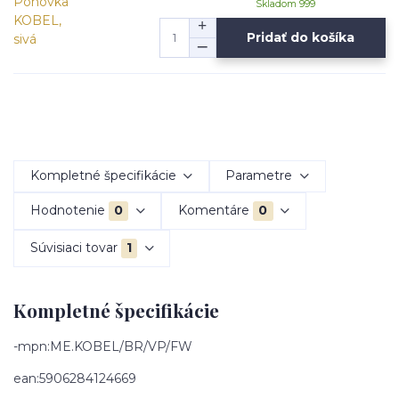
Skladom 999
Pridať do košíka
Kompletné špecifikácie
Parametre
Hodnotenie
0
Komentáre
0
Súvisiaci tovar
1
Kompletné špecifikácie
-mpn:ME.KOBEL/BR/VP/FW
ean:5906284124669