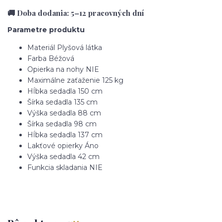
🚚 Doba dodania: 5–12 pracovných dní
Parametre produktu
Materiál
Plyšová látka
Farba
Béžová
Opierka na nohy
NIE
Maximálne zaťaženie
125 kg
Hĺbka sedadla
150 cm
Šírka sedadla
135 cm
Výška sedadla
88 cm
Šírka sedadla
98 cm
Hĺbka sedadla
137 cm
Lakťové opierky
Áno
Výška sedadla
42 cm
Funkcia skladania
NIE