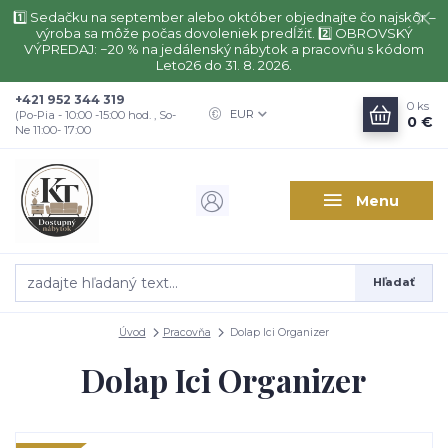
1️⃣ Sedačku na september alebo október objednajte čo najskôr –
výroba sa môže počas dovoleniek predĺžiť. 2️⃣ OBROVSKÝ
VÝPREDAJ: −20 % na jedálenský nábytok a pracovňu s kódom
Leto26 do 31. 8. 2026.
+421 952 344 319
0
ks
EUR
(Po-Pia - 10:00 -15:00 hod. , So-
0 €
Ne 11:00- 17:00
Menu
Hľadať
Úvod
Pracovňa
Dolap Ici Organizer
Dolap Ici Organizer