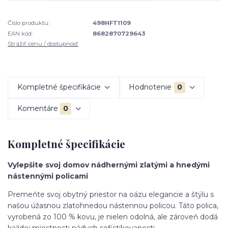
Číslo produktu:
498HFT1109
EAN kód:
8682870729643
Strážiť cenu / dostupnosť
Kompletné špecifikácie
Hodnotenie
0
Komentáre
0
Kompletné špecifikácie
Vylepšite svoj domov nádhernými zlatými a hnedými
nástennými policami
Premeňte svoj obytný priestor na oázu elegancie a štýlu s
našou úžasnou zlatohnedou nástennou policou. Táto polica,
vyrobená zo 100 % kovu, je nielen odolná, ale zároveň dodá
každej miestnosti nádych sofistikovanosti.