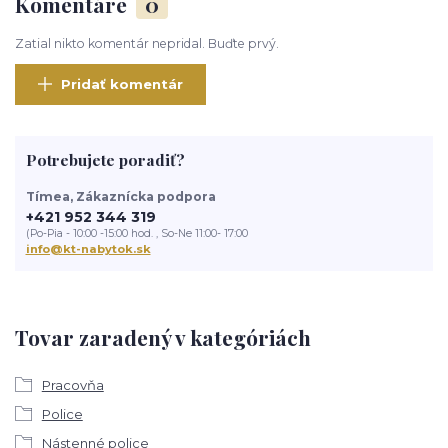
Komentáre
0
Zatial nikto komentár nepridal. Buďte prvý.
Pridať komentár
Potrebujete poradiť?
Tímea, Zákaznícka podpora
+421 952 344 319
(Po-Pia - 10:00 -15:00 hod. , So-Ne 11:00- 17:00
info@kt-nabytok.sk
Tovar zaradený v kategóriách
Pracovňa
Police
Nástenné police