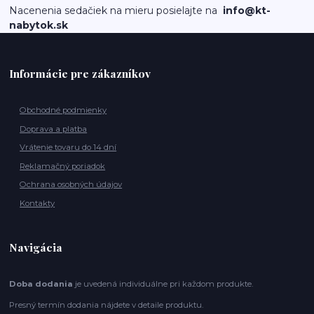
Nacenenia sedačiek na mieru posielajte na
info@kt-
nabytok.sk
Informácie pre zákazníkov
Obchodné podmienky
Doprava a platba
Vrátenie tovaru do 14 dní
Reklamačný poriadok
Ochrana osobných údajov
Kontakty
Navigácia
Doba dodania
je uvedená individuálne pri každom produkte.
Presný termín dodania nájdete v detaile produktu.