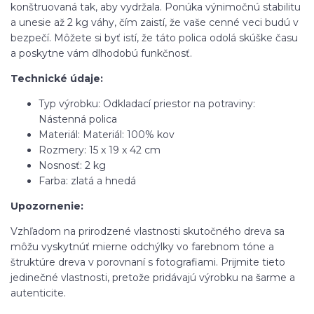
konštruovaná tak, aby vydržala. Ponúka výnimočnú stabilitu
a unesie až 2 kg váhy, čím zaistí, že vaše cenné veci budú v
bezpečí. Môžete si byť istí, že táto polica odolá skúške času
a poskytne vám dlhodobú funkčnosť.
Technické údaje:
Typ výrobku: Odkladací priestor na potraviny:
Nástenná polica
Materiál: Materiál: 100% kov
Rozmery: 15 x 19 x 42 cm
Nosnosť: 2 kg
Farba: zlatá a hnedá
Upozornenie:
Vzhľadom na prirodzené vlastnosti skutočného dreva sa
môžu vyskytnúť mierne odchýlky vo farebnom tóne a
štruktúre dreva v porovnaní s fotografiami. Prijmite tieto
jedinečné vlastnosti, pretože pridávajú výrobku na šarme a
autenticite.