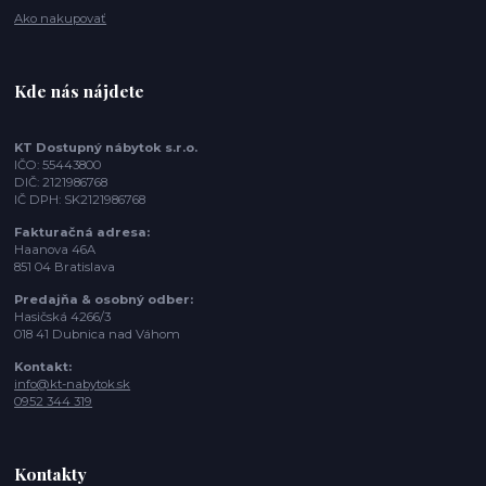
Ako nakupovať
Kde nás nájdete
KT Dostupný nábytok s.r.o.
IČO: 55443800
DIČ: 2121986768
IČ DPH: SK2121986768
Fakturačná adresa:
Haanova 46A
851 04 Bratislava
Predajňa & osobný odber:
Hasičská 4266/3
018 41 Dubnica nad Váhom
Kontakt:
info@kt-nabytok.sk
0952 344 319
Kontakty