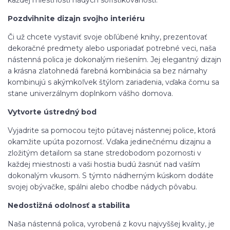
Pozdvihnite dizajn svojho interiéru
Či už chcete vystaviť svoje obľúbené knihy, prezentovať
dekoračné predmety alebo usporiadať potrebné veci, naša
nástenná polica je dokonalým riešením. Jej elegantný dizajn
a krásna zlatohnedá farebná kombinácia sa bez námahy
kombinujú s akýmkoľvek štýlom zariadenia, vďaka čomu sa
stane univerzálnym doplnkom vášho domova.
Vytvorte ústredný bod
Vyjadrite sa pomocou tejto pútavej nástennej police, ktorá
okamžite upúta pozornosť. Vďaka jedinečnému dizajnu a
zložitým detailom sa stane stredobodom pozornosti v
každej miestnosti a vaši hostia budú žasnúť nad vaším
dokonalým vkusom. S týmto nádherným kúskom dodáte
svojej obývačke, spálni alebo chodbe nádych pôvabu.
Nedostižná odolnosť a stabilita
Naša nástenná polica, vyrobená z kovu najvyššej kvality, je