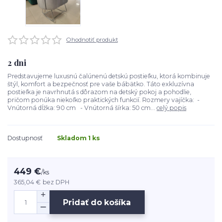
Ohodnotiť produkt
2 dni
Predstavujeme luxusnú čalúnenú detskú postieľku, ktorá kombinuje
štýl, komfort a bezpečnosť pre vaše bábätko. Táto exkluzívna
postieľka je navrhnutá s dôrazom na detský pokoj a pohodlie,
pričom ponúka niekoľko praktických funkcií. Rozmery vajíčka: -
Vnútorná dĺžka: 90 cm - Vnútorná šírka: 50 cm...
celý popis
Dostupnosť
Skladom 1 ks
449 €
/
ks
365,04 €
bez DPH
Pridať do košíka