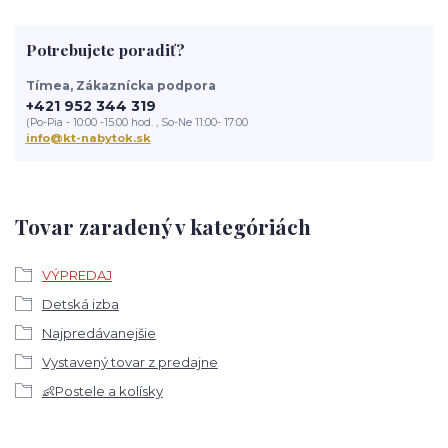
Potrebujete poradiť?
Tímea, Zákaznícka podpora
+421 952 344 319
(Po-Pia - 10:00 -15:00 hod. , So-Ne 11:00- 17:00
info@kt-nabytok.sk
Tovar zaradený v kategóriách
VÝPREDAJ
Detská izba
Najpredávanejšie
Vystavený tovar z predajne
👶Postele a kolísky