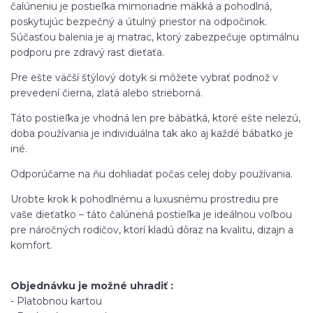
čalúneniu je postieľka mimoriadne mäkká a pohodlná,
poskytujúc bezpečný a útulný priestor na odpočinok.
Súčasťou balenia je aj matrac, ktorý zabezpečuje optimálnu
podporu pre zdravý rast dieťaťa.
Pre ešte väčší štýlový dotyk si môžete vybrať podnož v
prevedení čierna, zlatá alebo strieborná.
Táto postieľka je vhodná len pre bábätká, ktoré ešte nelezú,
doba používania je individuálna tak ako aj každé bábatko je
iné.
Odporúčame na ňu dohliadať počas celej doby používania.
Urobte krok k pohodlnému a luxusnému prostrediu pre
vaše dieťatko – táto čalúnená postieľka je ideálnou voľbou
pre náročných rodičov, ktorí kladú dôraz na kvalitu, dizajn a
komfort.
Objednávku je možné uhradiť :
- Platobnou kartou