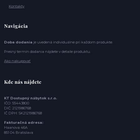
Kontakty
Navigácia
Doba dodania
je uvedená individuálne pri každom produkte.
Presný termín dodania nájdete v detaile produktu.
Ako nakupovať
Kde nás nájdete
KT Dostupný nábytok s.r.o.
IČO: 55443800
DIČ: 2121986768
IČ DPH: SK2121986768
Fakturačná adresa:
Haanova 46A
851 04 Bratislava