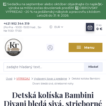
1️⃣ Sedačku na september alebo október objednajte čo najskôr –
výroba sa môže počas dovoleniek predĺžiť. 2️⃣ OBROVSKÝ
VÝPREDAJ: −20 % na jedálenský nábytok a pracovňu s kódom
Leto26 do 31. 8. 2026.
+421 952 344 319
0
ks
EUR
(Po-Pia - 10:00 -15:00 hod. , So-
0 €
Ne 11:00- 17:00
Menu
Hľadať
Úvod
VÝPREDAJ
Vystavený tovar z predajne
Detská kolíska Bambini
Divani bledá sivá, strieborné nohy
Detská kolíska Bambini
Divani bledá sivá, strieborné