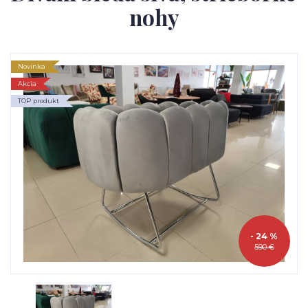
nohy
Novinka
Akcia
TOP produkt
- 24 %
590 €