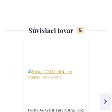
Súvisiaci tovar
5
Posteľ DADA MINI pre matrac 180x
Poste