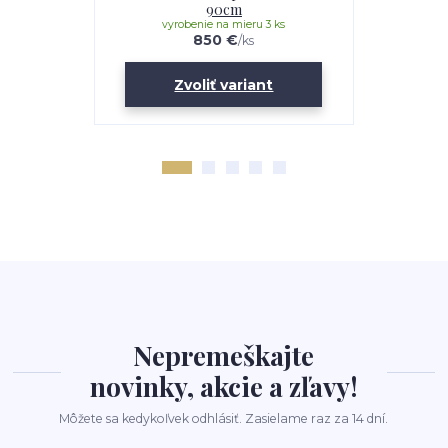
90cm
vyrobenie na mieru 3 ks
vyro
850 €
/
ks
Zvoliť variant
Z
Nepremeškajte
novinky, akcie a zľavy!
Môžete sa kedykoľvek odhlásiť. Zasielame raz za 14 dní.