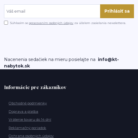
Prihlásiť sa
Súhlasím so
spracovaním osobných údajov
za účelom zasielania newslettera.
Nacenenia sedačiek na mieru posielajte na
info@kt-
nabytok.sk
Informácie pre zákazníkov
Obchodné podmienky
Doprava a platba
Vrátenie tovaru do 14 dní
Reklamačný poriadok
Ochrana osobných údajov